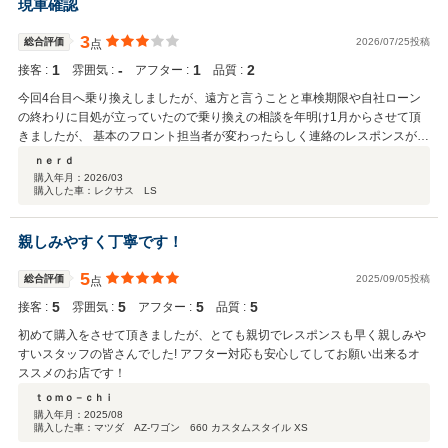
現車確認
3
総合評価
2026/07/25投稿
点
1
‐
1
2
接客 :
雰囲気 :
アフター :
品質 :
今回4台目へ乗り換えしましたが、遠方と言うことと車検期限や自社ローン
の終わりに目処が立っていたので乗り換えの相談を年明け1月からさせて頂
きましたが、 基本のフロント担当者が変わったらしく連絡のレスポンスがあ
まりにも遅く、自社ローンでの金額内訳も明確に提示してほしい旨を伝えて
ｎｅｒｄ
も手数料、分割料云々でどれがどの金額とも教えてくれず支払い回数と総額
購入年月：
2026/03
購入した車：レクサス LS
のみ返答、挙げ句の果て契約前にこの月の1週間なら来店して乗り換え納車
できそうと双方で話したのにも関わらず、車検期限内に納車できません。来
れないなら陸送しますからその分の金額は後ほど。と。 結果前フロントで対
親しみやすく丁寧です！
応していただいた、代表の方に直接ご連絡させていただき納車予定よりは遅
れましたが陸送費用を店舗様でご負担して頂き無事納車されました。 陸送も
5
総合評価
2025/09/05投稿
点
弊社で陸送車持ってるからそれで陸送すると言っていたが、納車車両を1人
5
5
5
5
で乗ってきて自宅で入れ替え納車。 現車確認が容易でない遠方に住んでる方
接客 :
雰囲気 :
アフター :
品質 :
が悪いかもしれませんが、サイドミラーの動作故障やワイパーのゴムフロン
初めて購入をさせて頂きましたが、とても親切でレスポンスも早く親しみや
ト2本全部千切れてるわ、エンジンルームの隙間には白骨化したコウモリみ
すいスタッフの皆さんでした! アフター対応も安心してしてお願い出来るオ
たいなのが挟まってるわ、サイドミラーに関しては納車2日目で気付き保証
ススメのお店です！
期間内で修理するが保険会社にした周りが壊れてるから本人で連絡してレッ
ｔｏｍｏ－ｃｈｉ
カー保証使ってくれと。結局もうこちらから催促や帰ってこない返信を待つ
購入年月：
2025/08
のにも耐えられずだがもちろん連絡はそれ以来ありません。とても全国対応
購入した車：マツダ AZ-ワゴン 660 カスタムスタイル XS
と謳っていても遠方の方にはお勧めできません。