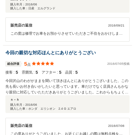
びは本当にありがとうございました！
購入年月：
2016/06
購入した車：日産 エルグランド
販売店の返信
2016/09/21
この度は修理でお車をお預かりさせていただきご不住をおかけしまし
た弊社はアフターサービスに絶対の自信を持って車両の販売をさせて
頂いています、自社ローンのお客様も一括のお客様の同等のサービス
をさせて頂いています、不慮の事故や故障時などにも対応させていた
今回の親切な対応ほんとにありがとうござい
だけるお乗り換えサービスなどもご用意してますので安心のカーライ
フをご満喫くださいスタッフ一同今後とも全力で頑張らせていただき
5
総合評価
2016/07/05投稿
点
ますよろしくお願いします。
5
5
5
5
接客 :
雰囲気 :
アフター :
品質 :
今回沢山のわががままを聞いて頂きほんとにありがとうございました、この
先も長いお付き合いがしたいと思っています。車だけでなく店員さんもかな
り親切に対応していたただきありがとうございました。これからもちょくち
ょくお店に足を運びたいと思います。
ｎ－ｈ
購入年月：
2016/06
購入した車：ホンダ エリシオン 2.4 G エアロ
販売店の返信
2016/07/06
この度ありがとうございました、お近くにお越しの際は無料点検を実