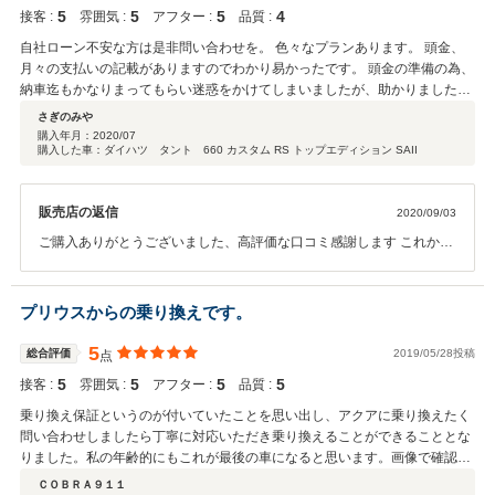
5
5
5
4
迷ってる方はまずは相談ですよ！ ガレージロッソの皆さん今後とも宜しくお
接客 :
雰囲気 :
アフター :
品質 :
願い致します。またお土産片手に伺います。 最後にお店もスタッフさんの対
自社ローン不安な方は是非問い合わせを。 色々なプランあります。 頭金、
応も満点です！！
月々の支払いの記載がありますのでわかり易かったです。 頭金の準備の為、
納車迄もかなりまってもらい迷惑をかけてしまいましたが、助かりました。
結局納車の日も時間も早く変更しましたが、対応して頂きました。 ありがと
さぎのみや
うございました。 納車後、少し不具合？みたいなのがあって相談しました
購入年月：
2020/07
購入した車：ダイハツ タント 660 カスタム RS トップエディション SAII
ら。 嫌な顔せずお店に持ってきてください～と。 その後色々と聞くと乗り
換え保証等もあるそうです、、、 びっくりしました。 気になる車ありまし
たら是非安心して問い合わせを！！！
販売店の返信
2020/09/03
ご購入ありがとうございました、高評価な口コミ感謝します これから
も他社さんにはない高年式な車両を頑張って販売いたしますのでよろ
しくお願いします、この度はありがとうございます。
プリウスからの乗り換えです。
5
総合評価
2019/05/28投稿
点
5
5
5
5
接客 :
雰囲気 :
アフター :
品質 :
乗り換え保証というのが付いていたことを思い出し、アクアに乗り換えたく
問い合わせしましたら丁寧に対応いただき乗り換えることができることとな
りました。私の年齢的にもこれが最後の車になると思います。画像で確認し
ましたが車も綺麗です。引き取りが楽しみです。
ＣＯＢＲＡ９１１