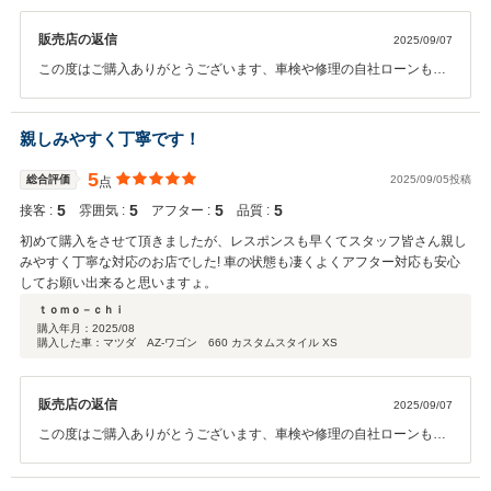
販売店の返信
2025/09/07
この度はご購入ありがとうございます、車検や修理の自社ローンもご
ざいますのでお気軽にお声かけください 代車や積載車での出勤もでき
ますので今後ともよろしくお願いします お乗り換え保証も付いていま
すのでよろしくお願いいたします。
親しみやすく丁寧です！
5
総合評価
2025/09/05投稿
点
5
5
5
5
接客 :
雰囲気 :
アフター :
品質 :
初めて購入をさせて頂きましたが、レスポンスも早くてスタッフ皆さん親し
みやすく丁寧な対応のお店でした! 車の状態も凄くよくアフター対応も安心
してお願い出来ると思いますょ。
ｔｏｍｏ－ｃｈｉ
購入年月：
2025/08
購入した車：マツダ AZ-ワゴン 660 カスタムスタイル XS
販売店の返信
2025/09/07
この度はご購入ありがとうございます、車検や修理の自社ローンもご
ざいますのでお気軽にお声かけください 代車や積載車での出勤もでき
ますので今後ともよろしくお願いします お乗り換え保証も付いていま