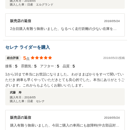
購入年月：
2016/05
購入した車：日産 エルグランド
販売店の返信
2016/05/24
2台目購入有難う御座いました、なるべく走行距離の少ない在庫を今
後仕入れしていきますので宜しくお願いします次のお取引の際には複
数台購入特典などをご用意してお待ちしておりますので宜しくお願い
します、今回ご購入の車両にも故障時や事故などの時の保障もつけさ
セレナ ライダーを購入
せて頂いておりますのでご安心してお乗りください国家資格整備士も
常駐しておりますので何かございましたらお気軽に御寄り頂けると幸
5
総合評価
2016/05/21投稿
点
いですこのたびは有難う御座いました。
5
5
5
5
接客 :
雰囲気 :
アフター :
品質 :
1から10まで本当にお世話になりました。 わがままばかりをすべて聞いてい
ただき 納車も早くやっていただきとても良心的でした。本当にありがとうご
ざいます。これからもよろしくお願いいたします。
武藤 寿
購入年月：
2016/05
購入した車：日産 セレナ
販売店の返信
2016/05/24
購入有難う御座いました、今回ご購入の車両にも故障時(中古部品対