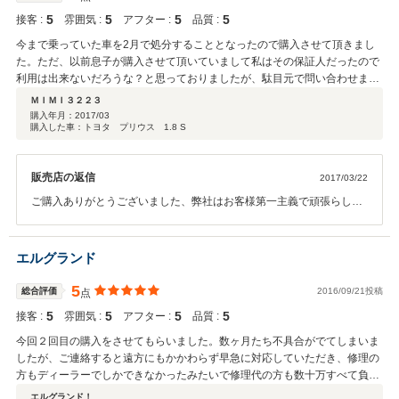
5
5
5
5
接客 :
雰囲気 :
アフター :
品質 :
今まで乗っていた車を2月で処分することとなったので購入させて頂きまし
た。ただ、以前息子が購入させて頂いていまして私はその保証人だったので
利用は出来ないだろうな？と思っておりましたが、駄目元で問い合わせまし
たら大丈夫と回答頂き購入させて頂きました。。頭金の納め方もこちらの都
ＭＩＭＩ３２２３
合に合わせていただきまして誠にありがとうございました。納車された車
購入年月：
2017/03
購入した車：トヨタ プリウス 1.8 S
も、写真で見たときは、バンパーに擦り傷が有りましたが、綺麗に治して頂
いてあり感動しました。外装及び内装凄く綺麗です。中古車なのにあそこま
で綺麗にしてくださるお店は中々ないと思います。ハイブリッド車は、初め
販売店の返信
2017/03/22
ての所有なので、不具合がでたら連絡させていただくと思いますのでその際
はよろしくお願いします。
ご購入ありがとうございました、弊社はお客様第一主義で頑張らして
いただいていますこのようなお褒めのお言葉を頂き大変光栄です今後
も弊社と良い御関係でいただけるように努めるつもりでいます、ハイ
ブリッドバッテリーの永久保証や乗り換え保証などお付けいたしまし
エルグランド
たので何なりとご用命がありましたらお申し出ください誠にありがと
うございました。
5
総合評価
2016/09/21投稿
点
5
5
5
5
接客 :
雰囲気 :
アフター :
品質 :
今回２回目の購入をさせてもらいました。数ヶ月たち不具合がでてしまいま
したが、ご連絡すると遠方にもかかわらず早急に対応していただき、修理の
方もディーラーでしかできなかったみたいで修理代の方も数十万すべて負担
していただきとても助かりました。とても信頼できる良いお店です。このた
エルグランド！