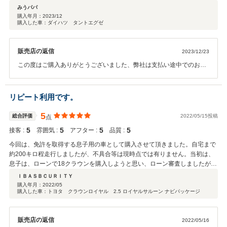
みうパパ
購入年月：
2023/12
購入した車：ダイハツ タントエグゼ
販売店の返信
2023/12/23
この度はご購入ありがとうございました、弊社は支払い途中でのお乗
り換えができる乗り換え保証や車検や修理の分割も自社ローンでご対
応させて頂きますので今後ともよろしくお願いいたしますプリウス等
のハイブリッドバッテリー永久保証付等も付いていますのでお乗り換
リピート利用です。
えの際はお気軽にお声かけくださいありがとうございました。
5
総合評価
2022/05/15投稿
点
5
5
5
5
接客 :
雰囲気 :
アフター :
品質 :
今回は、免許を取得する息子用の車として購入させて頂きました。自宅まで
約200キロ程走行しましたが、不具合等は現時点では有りません。当初は、
息子は、ローンで18クラウンを購入しようと思い、ローン審査しましたが、
18歳で就職したばかりということでローンがだめだったので、ガレージロッ
ＩＢＡＳＢＣＵＲＩＴＹ
ソさんのホームページにクラウンがありましたのでダメ元で問い合わせしま
購入年月：
2022/05
購入した車：トヨタ クラウンロイヤル 2.5 ロイヤルサルーン ナビパッケージ
したが、対応可能とのことで購入決めました。元々購入しようとしていた18
クラウンは、10万キロで、内装にダメージがある個体でしたが、今回買った
のは、200系クラウンで、外装も綺麗でしたが、内装がビックリする位綺麗
販売店の返信
2022/05/16
でした。