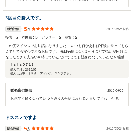
施しておりますのでお気軽にお申し付けください、今後とも長いお付
き合いをよろしくお願いします。
3度目の購入です。
5
総合評価
2016/06/25投稿
点
5
5
5
5
接客 :
雰囲気 :
アフター :
品質 :
この度アイシスでお世話になりました！ いつも何かあれば相談に乗ってもら
えてとても安心できるお店です。 先日病気になり2ヶ月ほど支払いが困難に
なったときも支払いを待っていただいてとても親身になっていただき感謝で
いっばいです！ とても良心的で親身になっていただけるいいお店です！
ｉｓｉｓ０７１９
購入年月：
2016/05
購入した車：トヨタ アイシス 2.0 プラタナ
販売店の返信
2016/06/26
お体早く良くなっていつも通りの生活に戻れると良いですね、今後と
も長いお付き合いをよろしくお願いいたします。
ドススメですよ
5
総合評価
2016/05/24投稿
点