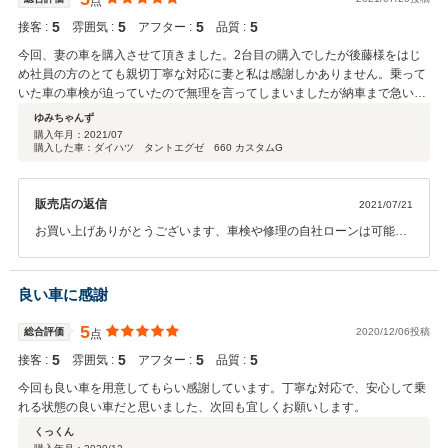
点
5
5
5
5
接客 :
雰囲気 :
アフター :
品質 :
今回、妻の車を購入させて頂きました。2台目の購入でしたが後藤様をはじ
め社員の方のとても親切丁寧な対応に妻と私は感謝しかありません。乗って
いた車の車検が迫っていたので無理を言ってしまいましたが納車まで急いで
対応して頂き本当にありがとうございました。帰り道の高速も快適に乗れま
ゆみちゃんず
した。ROSSOさんはお客様の立場になってとても親切丁寧な対応して頂け
購入年月：
2021/07
購入した車：ダイハツ タントエグゼ 660 カスタムG
るので是非おすすめです。本当にありがとうございました。
販売店の返信
2021/07/21
お買い上げありがとうございます、車検や修理の自社ローンは可能で
す、お乗り換え保証もお付けしてますので今後ともよろしくお願いい
たします。
良い車に感謝
5
総合評価
2020/12/06投稿
点
5
5
5
5
接客 :
雰囲気 :
アフター :
品質 :
今回も良い車を用意してもらい感謝しています。丁寧な対応で、安心して乗
れる状態の良い車だと思いました、次回も宜しくお願いします。
くっくん