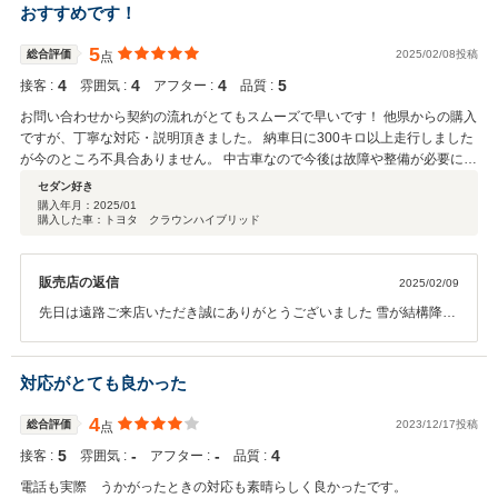
すのでよろしくお願いいたします。
おすすめです！
5
総合評価
2025/02/08投稿
点
4
4
4
5
接客 :
雰囲気 :
アフター :
品質 :
お問い合わせから契約の流れがとてもスムーズで早いです！ 他県からの購入
ですが、丁寧な対応・説明頂きました。 納車日に300キロ以上走行しました
が今のところ不具合ありません。 中古車なので今後は故障や整備が必要にな
ってくると思いますが、安心して預けられるのではないかと思ってます。 自
セダン好き
分は欲しかった車種ですし、納得の契約ができたと思います。 同じく自社ロ
購入年月：
2025/01
購入した車：トヨタ クラウンハイブリッド
ーンお探しの方は是非1度検討してみてほしいです！
販売店の返信
2025/02/09
先日は遠路ご来店いただき誠にありがとうございました 雪が結構降っ
ておりましたので、ご無事に到着されたとのことで安心いたしました
また、車検や故障の際はご連絡いただきますようお願い致します ハイ
ブリットバッテリー保証や乗り換え保証なども使っていただけますの
対応がとても良かった
で 何かありましたらお気軽にご連絡ください！
4
総合評価
2023/12/17投稿
点
5
‐
‐
4
接客 :
雰囲気 :
アフター :
品質 :
電話も実際 うかがったときの対応も素晴らしく良かったです。