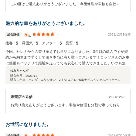
この度はご購入ありがとうございました、今後修理や車検も自社ロー
ンでご対応可能ですお気軽にお申し出ください、何かございましたら
乗り換え保証もご利用いただければ幸いです今後ともよろしくお願い
します。
魅力的な車をありがとうございました。
5
総合評価
2021/12/23投稿
点
5
5
5
5
接客 :
雰囲気 :
アフター :
品質 :
今回、セレナからの乗り換えでお世話になりました。3台目の購入ですが契
約から納車まで早くして頂き本当に有り難うございます！ロッソさんのお車
は整備もバッチリで距離を走ってても安心して購入できました。いつも無理
を言ってしまいますが社長様をはじめ社員の方々の温かい対応に感謝しかあ
ゆみちゃんず
りません。本当にありがとうございました。ロッソさんの自社ローンはとて
購入年月：
2021/12
購入した車：ホンダ エリシオン 2.4 G エアロ HDDナビスペシャルパッケージ
もわかりやすくお客様目線で色々と相談出来るので是非おすすめします！納
車時は社長様にお会いできずお礼も言えなかったのが心残りですがこれから
も何かあった時は宜しくお願い致します。 素敵な車をありがとうございまし
販売店の返信
2021/12/23
た！
お乗り換えありがとうございます、車検や修理も分割で承っておりま
すのでいつでもお気軽にお声かけください、この度はありがとうござ
います今後ともよろしくお願いいたします。
お世話になりました。
5
総合評価
2021/07/20投稿