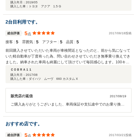
購入年月：
2019/05
購入した車：トヨタ アクア 1.5 G
2台目利用です。
5
総合評価
2017/08/18投稿
点
5
5
5
5
接客 :
雰囲気 :
アフター :
品質 :
前回購入させていただいた車両が車検間近となったのと、前から気になって
いた軽自動車が丁度有った為、問い合わせさせていただき無事乗り換えでき
ました。納車された車両も綺麗にして頂けていて毎回感心します。100キロ
ほど走って見ましたが、エンジン、足回り等も問題なさそうで良かったで
ＣＯＢＲＡ１１
す。安心して購入できるお店ですのでオススメです。
購入年月：
2017/08
購入した車：ダイハツ ムーヴ 660 カスタム X
販売店の返信
2017/08/19
ご購入ありがとうございました、車両保証や支払途中でのお乗り換え
特約なども付いていますのでお気軽にご相談ください、今回もお褒め
のお言葉感謝しています今後ともよろしくお願いします。
おすすめ店です。
5
総合評価
2017/03/21投稿
点