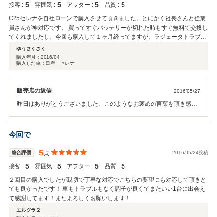
5
5
5
5
接客 :
雰囲気 :
アフター :
品質 :
C25セレナを自社ローンで購入させて頂きました。とにかく社長さんと従業
員さんが神対応です。 買ってすぐバッテリーが切れた時もすぐ無料て交換し
てくれましたし、今回も購入して１ヶ月経ってますが、ラジェータトラブル
も部品代無料で対応して頂きました。妻に怒られずに助かりました。 こんな
ゆうさくさく
アフターケアが素晴らしい車屋は初めてです。いつも神対応ありがとうござ
購入年月：
2016/04
購入した車：日産 セレナ
います。 これからも期待しています。
販売店の返信
2016/05/27
昨日はありがとうございました、このようなお褒めの言葉を頂き感謝
します、 今後もアフターサービスの充実に努めと参りますので末永き
お付き合いをよろしくお願いします。
今回で
5
総合評価
2016/05/24投稿
点
5
5
5
5
接客 :
雰囲気 :
アフター :
品質 :
２回目の購入でしたが親切で丁寧な対応でこちらの要望にも対応して頂きと
ても良かったです！ 車もトラブルもなく調子が良くてまたいい1台に出会え
て感謝してます！またよろしくお願いします！
エルグラ２