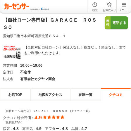
履歴
お気に入り
メニュー
【自社ローン専門店】ＧＡＲＡＧＥ ＲＯＳ
無
電話する
料
ＳＯ
愛知県日進市本郷町西原北通８５４－１
【全国対応自社ローン】保証人なし！審査なし！頭金なし！誰で
もご利用いただけます。
営業時間
10:00～19:00
定休日
不定休
法人名
有限会社カグヤマ商会
お店TOP
地図&アクセス
在庫一覧
クチコミ
【自社ローン専門店】ＧＡＲＡＧＥ ＲＯＳＳＯ (クチコミ一覧)
4.9
クチコミ総合評価：
（投稿数27件）
4.8
4.9
4.8
4.7
接客 :
雰囲気 :
アフター :
品質 :