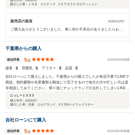
購入年月：
2020/12
購入した車：トヨタ エスティマ 2.4 アエラス Gエディション
販売店の返信
2020/12/07
ご購入ありがとうございました、車に何か不具合がありましたらお気
軽にお声かけください初期不良完全補償なのでご安心ください、乗り
換え保証もお付けしましたので何かありましたらお乗り換えも大丈夫
です、今後ともよろしくお願いいたします。
千葉県からの購入
5
総合評価
2020/09/04投稿
点
5
5
5
5
接客 :
雰囲気 :
アフター :
品質 :
自社ローンにて購入しました。千葉県からの購入でしたが来店不要でLINEで
商談、契約書類や名変書類も郵送にて完了するので地方の方や忙しい方は是
非相談してみてください。帰り道にチェックランプが点灯してしまいLINEし
たら即折返しで電話をくれて初期トラブルなので対応してくれるとの事でし
にっしー１３３３
た。 遠方なのですぐに持込みが出来ないのがネックではありますが本当に親
購入年月：
2020/07
購入した車：日産 エルグランド 3.5 350ハイウェイスター
切で信頼出来る販売店さんだと思います。自社ローンを考えてる人は迷わず
ガレージロッソさんに相談してください。もちろん現金購入の人にもオスス
メです！！納車は来店か陸送対応なので私は観光兼節約の為に来店納車にし
自社ローンにて購入
てもらいましたが最寄り駅までお迎えまでしてくれて感謝の気持ちでいっぱ
いです。担当の後藤さんにお会い出来なかったのが残念でしたが修理持込み
5
総合評価
2020/08/30投稿
点
の時に是非お会いしたいと思います。 スタッフさんの対応も本当に良いので