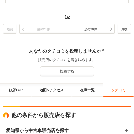
応）や事故などの時の保障もつけさせて頂いておりますのでご安心し
てお乗りください国家資格整備士も常駐しておりますので何かござい
ましたらお気軽に御寄り頂けると幸いですこのたびは有難う御座いま
1
/2
した。
最初
前の20件
次の20件
最後
あなたのクチコミを投稿しませんか？
販売店のクチコミを書き込めます。
投稿する
お店TOP
地図&アクセス
在庫一覧
クチコミ
他の条件から販売店を探す
愛知県から中古車販売店を探す