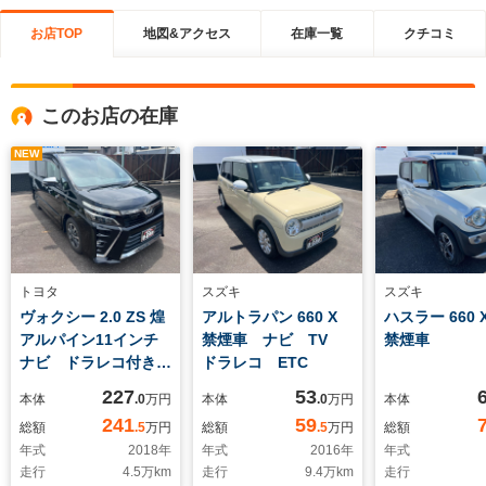
お店TOP
地図&アクセス
在庫一覧
クチコミ
このお店の在庫
NEW
トヨタ
スズキ
スズキ
ヴォクシー 2.0 ZS 煌
アルトラパン 660 X
ハスラー 660
アルパイン11インチ
禁煙車 ナビ TV
禁煙車
ナビ ドラレコ付きデ
ドラレコ ETC
ジタルインナーミラ
227
53
本体
.0
万円
本体
.0
万円
本体
ー アルパイン12.8イ
241
59
総額
.5
万円
総額
.5
万円
総額
ンチ後席モニター ス
年式
2018
年
年式
2016
年
年式
ペアタイヤ サイドエ
走行
4.5
万km
走行
9.4
万km
走行
アバック