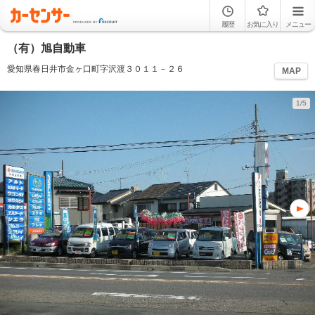
履歴
お気に入り
メニュー
（有）旭自動車
愛知県春日井市金ヶ口町字沢渡３０１１－２６
MAP
1/5