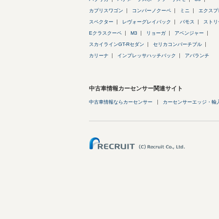
カプリスワゴン
コンパーノクーペ
ミニ
エクスプ
スペクター
レヴォーグレイバック
バモス
ストリ
Eクラスクーペ
M3
リョーガ
アベンジャー
スカイラインGT-Rセダン
セリカコンバーチブル
カリーナ
インプレッサハッチバック
アバランチ
中古車情報カーセンサー関連サイト
中古車情報ならカーセンサー
カーセンサーエッジ・輸