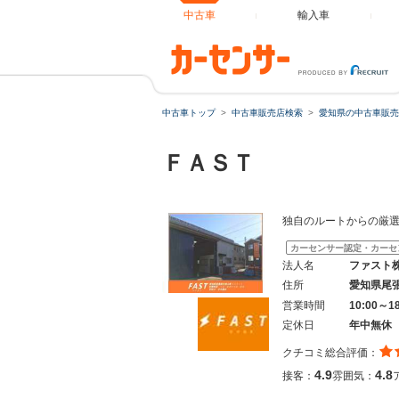
中古車
輸入車
中古車トップ
中古車販売店検索
愛知県の中古車販売
ＦＡＳＴ
独自のルートからの厳
カーセンサー認定・カーセ
法人名
ファスト
住所
愛知県尾
営業時間
10:00～1
定休日
年中無休
クチコミ総合評価：
4.9
4.8
接客：
雰囲気：