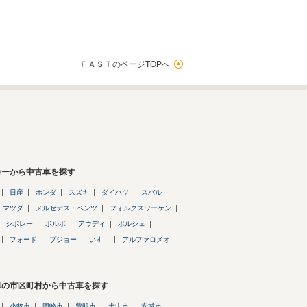
ＦＡＳＴのページTOPへ
カーから中古車を探す
日産
ホンダ
スズキ
ダイハツ
スバル
マツダ
メルセデス・ベンツ
フォルクスワーゲン
シボレー
ボルボ
アウディ
ポルシェ
フォード
プジョー
いすゞ
アルファロメオ
県の市区町村から中古車を探す
小牧市
岡崎市
豊明市
犬山市
安城市