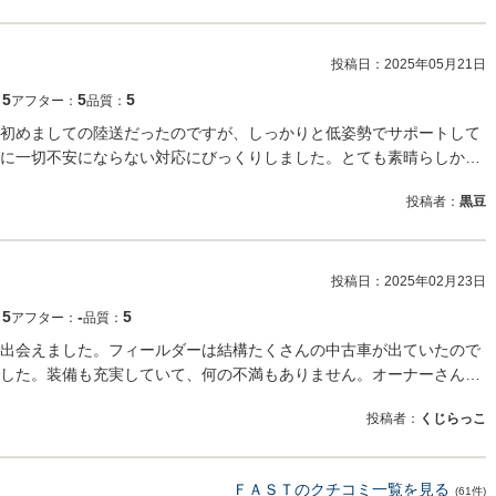
投稿日：
2025年05月21日
5
5
5
：
アフター：
品質：
初めましての陸送だったのですが、しっかりと低姿勢でサポートして
に一切不安にならない対応にびっくりしました。とても素晴らしか…
投稿者：
黒豆
投稿日：
2025年02月23日
5
‐
5
：
アフター：
品質：
出会えました。フィールダーは結構たくさんの中古車が出ていたので
した。装備も充実していて、何の不満もありません。オーナーさん…
投稿者：
くじらっこ
ＦＡＳＴのクチコミ一覧を見る
(61件)