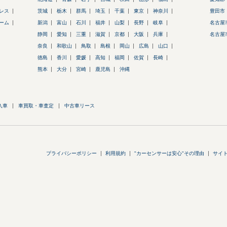
レス
茨城
栃木
群馬
埼玉
千葉
東京
神奈川
豊田市
ーム
新潟
富山
石川
福井
山梨
長野
岐阜
名古屋
静岡
愛知
三重
滋賀
京都
大阪
兵庫
名古屋
奈良
和歌山
鳥取
島根
岡山
広島
山口
徳島
香川
愛媛
高知
福岡
佐賀
長崎
熊本
大分
宮崎
鹿児島
沖縄
入車
車買取・車査定
中古車リース
プライバシーポリシー
利用規約
"カーセンサーは安心"その理由
サイ