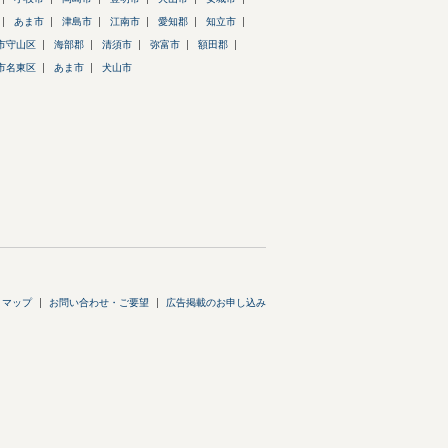
あま市
津島市
江南市
愛知郡
知立市
市守山区
海部郡
清須市
弥富市
額田郡
市名東区
あま市
犬山市
トマップ
お問い合わせ・ご要望
広告掲載のお申し込み