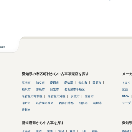
愛知県の市区町村から中古車販売店を探す
メー
江南市
知立市
愛西市
愛知郡
犬山市
田原市
トヨタ
稲沢市
津島市
日進市
名古屋市千種区
三菱
名古屋市昭和区
名古屋市港区
安城市
岩倉市
BMW
瀬戸市
名古屋市東区
西春日井郡
知多市
新城市
ジープ
豊川市
都道府県から中古車を探す
愛知
北海道
青森
岩手
宮城
秋田
山形
福島
愛知郡