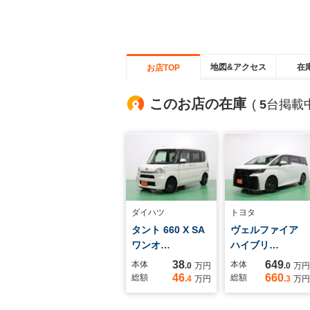
地図&アクセス
在
お店TOP
このお店の在庫
(
5
台掲載中
ダイハツ
トヨタ
タント 660 X SA
ヴェルファイア
ワンオ…
ハイブリ…
38
649
本体
本体
.0
万円
.0
万円
46
660
総額
総額
.4
万円
.3
万円