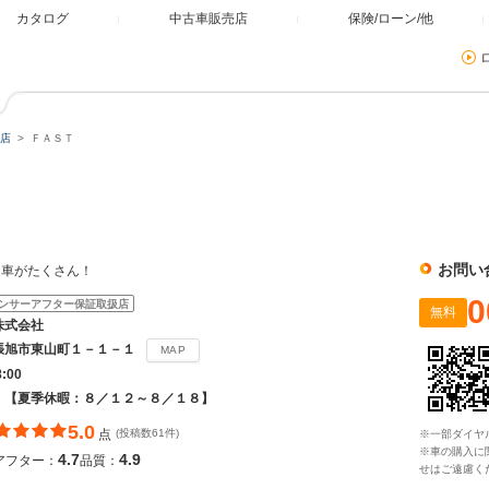
カタログ
中古車販売店
保険/ローン/他
店
ＦＡＳＴ
お問い
選車がたくさん！
0
ンサーアフター保証取扱店
無料
株式会社
張旭市東山町１－１－１
MAP
8:00
 【夏季休暇：８／１２～８／１８】
5.0
点
(投稿数61件)
※一部ダイヤ
※車の購入に
4.7
4.9
アフター：
品質：
せはご遠慮く