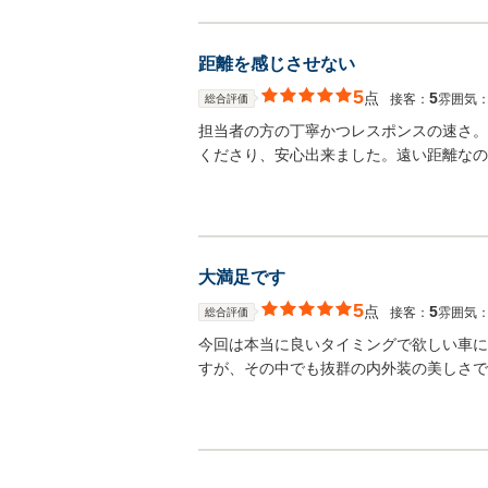
距離を感じさせない
5
点
5
接客：
雰囲気
総合評価
担当者の方の丁寧かつレスポンスの速さ。
くださり、安心出来ました。遠い距離なの
大満足です
5
点
5
接客：
雰囲気
総合評価
今回は本当に良いタイミングで欲しい車に
すが、その中でも抜群の内外装の美しさで