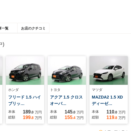
庫一覧
お店のクチコミ
)
ホンダ
トヨタ
マツダ
フリード 1.5 ハイ
アクア 1.5 クロス
MAZDA2 1.5 XD
ブリッ…
オーバ…
ディーゼ…
189
145
110
本体
本体
本体
.0
万円
.0
万円
.0
万円
199
155
119
総額
総額
総額
.8
万円
.4
万円
.8
万円