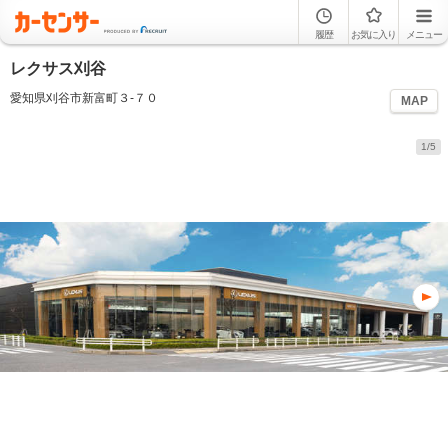
履歴
お気に入り
メニュー
レクサス刈谷
愛知県刈谷市新富町３‐７０
MAP
1/5