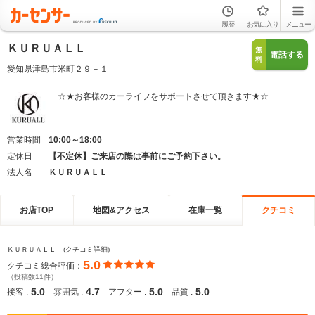
履歴
お気に入り
メニュー
ＫＵＲＵＡＬＬ
無
電話する
料
愛知県津島市米町２９－１
☆★お客様のカーライフをサポートさせて頂きます★☆
営業時間
10:00～18:00
定休日
【不定休】ご来店の際は事前にご予約下さい。
法人名
ＫＵＲＵＡＬＬ
お店TOP
地図&アクセス
在庫一覧
クチコミ
ＫＵＲＵＡＬＬ (クチコミ詳細)
5.0
クチコミ総合評価：
（投稿数11件）
5.0
4.7
5.0
5.0
接客 :
雰囲気 :
アフター :
品質 :