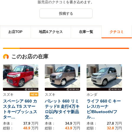
販売店のクチコミを書き込めます。
投稿する
お店TOP
地図&アクセス
在庫一覧
クチコミ
このお店の在庫
スズキ
スズキ
ホンダ
NEW
スペーシア 660 カ
パレット 660 リミ
ライフ 660 C キー
スタム TS スマー
テッドII 走行4万キ
レス/カーナ
トキー/プッシュス
ロ以内/タイヤ新品
ビ/Bluetooth/フ
ター…
交…
ル…
本体：
37.9
万円
本体：
34.9
万円
本体：
27.8
万円
総額：
48.9
万円
総額：
43.9
万円
総額：
32.8
万円