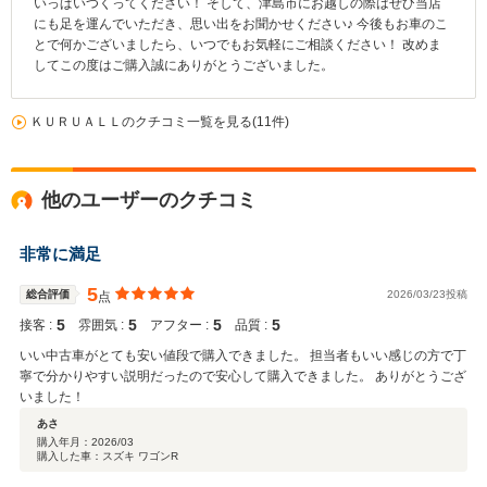
いっぱいつくってください！ そして、津島市にお越しの際はぜひ当店
にも足を運んでいただき、思い出をお聞かせください♪ 今後もお車のこ
とで何かございましたら、いつでもお気軽にご相談ください！ 改めま
してこの度はご購入誠にありがとうございました。
ＫＵＲＵＡＬＬのクチコミ一覧を見る(11件)
他のユーザーのクチコミ
非常に満足
5
総合評価
2026/03/23投稿
点
5
5
5
5
接客 :
雰囲気 :
アフター :
品質 :
いい中古車がとても安い値段で購入できました。 担当者もいい感じの方で丁
寧で分かりやすい説明だったので安心して購入できました。 ありがとうござ
いました！
あさ
購入年月：
2026/03
購入した車：スズキ ワゴンR