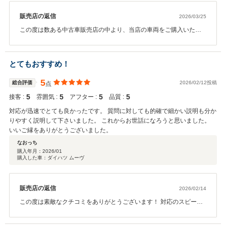
販売店の返信
2026/03/25
この度は数ある中古車販売店の中より、当店の車両をご購入いただ
きまして、 また温かい口コミをいただき、誠にありがとうございま
す。 お車の価格や当店の対応についてご満足いただけたとのこと、
大変嬉しく思っております。 安心してご購入いただけたとのお言葉
とてもおすすめ！
は、何よりの励みです！ 今後もご期待にお応えできるよう努めてま
いりますので、お車のことで何かございましたら、 いつでもお気軽
5
総合評価
2026/02/12投稿
点
にご相談ください。 また、津島市はもちろんのこと、名古屋市、あ
5
5
5
5
接客 :
ま市、愛西市、稲沢市、弥富市その近辺にお越しの際は、 当店に遊
雰囲気 :
アフター :
品質 :
びに来てください♪ 改めまして、この度はご購入誠にありがとうござ
対応が迅速でとても良かったです。 質問に対しても的確で細かい説明も分か
いました！
りやすく説明して下さいました。 これからお世話になろうと思いました。
いいご縁をありがとうございました。
なおっち
購入年月：
2026/01
購入した車：ダイハツ ムーヴ
販売店の返信
2026/02/14
この度は素敵なクチコミをありがとうございます！ 対応のスピード
感・説明についてお褒めいただきとても嬉しく思っております。 今
後とも末永いお付き合いをよろしくお願い致します！