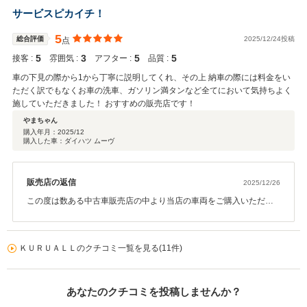
サービスピカイチ！
5
総合評価
2025/12/24投稿
点
5
3
5
5
接客 :
雰囲気 :
アフター :
品質 :
車の下見の際から1から丁寧に説明してくれ、その上 納車の際には料金をい
ただく訳でもなくお車の洗車、ガソリン満タンなど全てにおいて気持ちよく
施していただきました！ おすすめの販売店です！
やまちゃん
購入年月：
2025/12
購入した車：ダイハツ ムーヴ
販売店の返信
2025/12/26
この度は数ある中古車販売店の中より当店の車両をご購入いただき
ましてありがとうございます！ 嬉しいお言葉、励みになるお言葉を
頂きまして、とても感謝いたします。 当店は販売のほかにも、メン
テナンス・車検・鈑金塗装・修理等も行っておりますので お車でお
ＫＵＲＵＡＬＬのクチコミ一覧を見る(11件)
困りの際はお気軽にご相談ください！ これからも当店を宜しくお願
い致します！ 改めましてこの度は誠にありがとうございました。
あなたのクチコミを投稿しませんか？