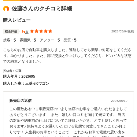
佐藤さんのクチコミ詳細
購入レビュー
5
総合評価
2026/05/04投稿
点
5
5
5
5
接客 :
雰囲気 :
アフター :
品質 :
こちらのお店で自動車を購入しました。連絡してから素早い対応をしてくださ
り、助かりました。また、部品交換と仕上げもしてくださり、ピカピカな状態
での納車となりました。
投稿者：佐藤
購入年月：
2026/05
購入した車：三菱 eKワゴン
販売店の返信
2026/05/10
この度数ある中古車販売店の中より当店のお車をご購入いただきまして
ありがとうございます！ また、嬉しい口コミを頂けて光栄です。 当店
の対応や納車前の仕上げについてご評価いただき、とても嬉しく思って
おります♪ 気持ちよくお乗りいただける状態でお渡しできたことが何よ
りです！ 人生初のお車ということで、 これからお車で素敵な思い出を