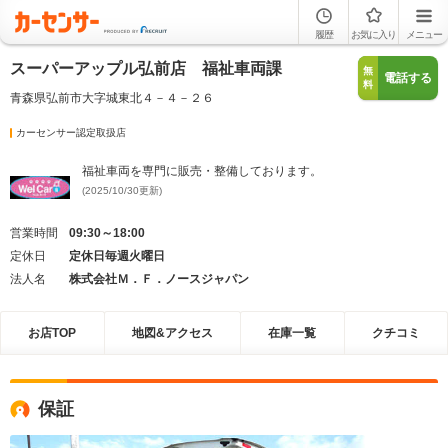
履歴
お気に入り
メニュー
スーパーアップル弘前店 福祉車両課
無
電話する
料
青森県弘前市大字城東北４－４－２６
カーセンサー認定取扱店
福祉車両を専門に販売・整備しております。
(2025/10/30更新)
営業時間
09:30～18:00
定休日
定休日毎週火曜日
法人名
株式会社Ｍ．Ｆ．ノースジャパン
お店TOP
地図&アクセス
在庫一覧
クチコミ
保証