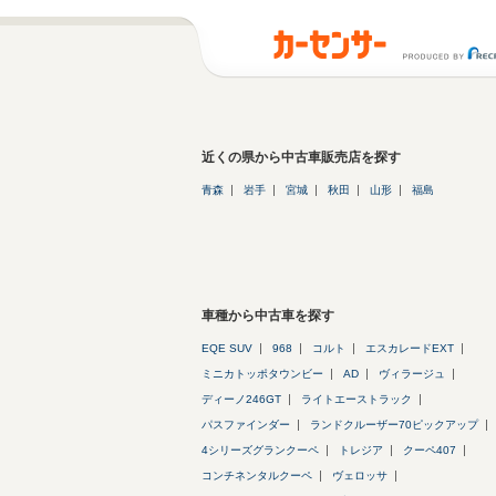
近くの県から中古車販売店を探す
青森
岩手
宮城
秋田
山形
福島
車種から中古車を探す
EQE SUV
968
コルト
エスカレードEXT
ミニカトッポタウンビー
AD
ヴィラージュ
ディーノ246GT
ライトエーストラック
パスファインダー
ランドクルーザー70ピックアップ
4シリーズグランクーペ
トレジア
クーペ407
コンチネンタルクーペ
ヴェロッサ