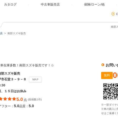
カタログ
中古車販売店
保険/ローン/他
南部
店
南部スズキ販売
お問い
古車在庫多数！南部スズキ販売です！☆
0
南部スズキ販売
無料
戸市石堂３－９－８
MAP
8:30
日、１５日はお休み
5.0
点
(投稿数1件)
※一部ダイヤ
5.0
5.0
アフター：
品質：
※車の購入に
せはご遠慮く