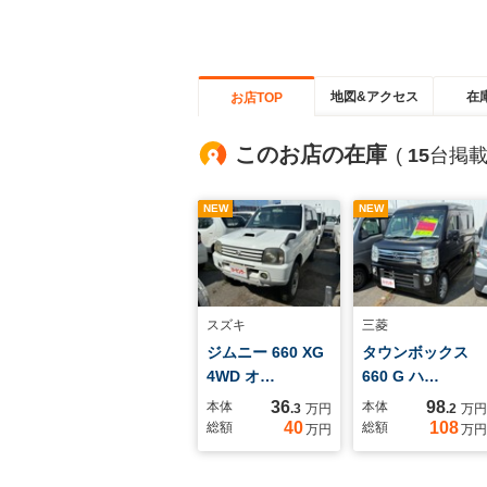
地図&アクセス
在
お店TOP
このお店の在庫
(
15
台掲載
NEW
NEW
スズキ
三菱
ジムニー 660 XG
タウンボックス
4WD オ…
660 G ハ…
36
98
本体
本体
.3
万円
.2
万円
40
108
総額
総額
万円
万円