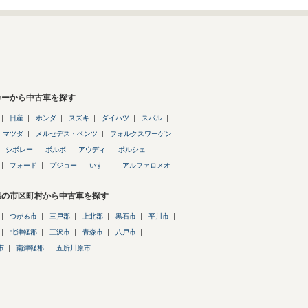
カーから中古車を探す
日産
ホンダ
スズキ
ダイハツ
スバル
マツダ
メルセデス・ベンツ
フォルクスワーゲン
シボレー
ボルボ
アウディ
ポルシェ
フォード
プジョー
いすゞ
アルファロメオ
県の市区町村から中古車を探す
つがる市
三戸郡
上北郡
黒石市
平川市
北津軽郡
三沢市
青森市
八戸市
市
南津軽郡
五所川原市