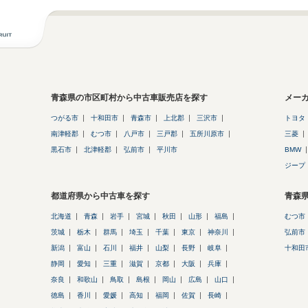
青森県の市区町村から中古車販売店を探す
メー
つがる市
十和田市
青森市
上北郡
三沢市
トヨタ
南津軽郡
むつ市
八戸市
三戸郡
五所川原市
三菱
黒石市
北津軽郡
弘前市
平川市
BMW
ジープ
都道府県から中古車を探す
青森
北海道
青森
岩手
宮城
秋田
山形
福島
むつ市
茨城
栃木
群馬
埼玉
千葉
東京
神奈川
弘前市
新潟
富山
石川
福井
山梨
長野
岐阜
十和田
静岡
愛知
三重
滋賀
京都
大阪
兵庫
奈良
和歌山
鳥取
島根
岡山
広島
山口
徳島
香川
愛媛
高知
福岡
佐賀
長崎