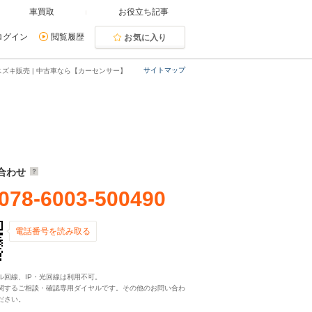
車買取
お役立ち記事
ログイン
閲覧履歴
お気に入り
サイトマップ
スズキ販売 | 中古車なら【カーセンサー】
合わせ
078-6003-500490
電話番号を読み取る
ル回線、IP・光回線は利用不可。
関するご相談・確認専用ダイヤルです。その他のお問い合わ
ださい。