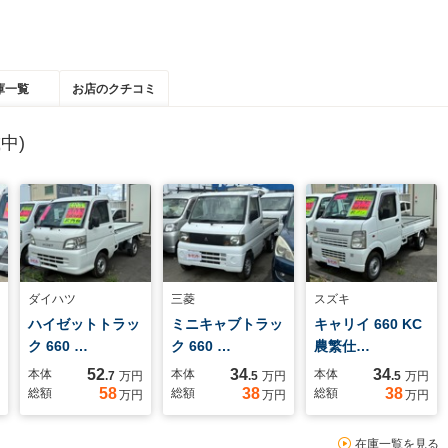
庫一覧
お店のクチコミ
中)
ダイハツ
三菱
スズキ
ハイゼットトラッ
ミニキャブトラッ
キャリイ 660 KC
ク 660 …
ク 660 …
農繁仕…
52
34
34
本体
本体
本体
.7
万円
.5
万円
.5
万円
58
38
38
総額
総額
総額
万円
万円
万円
在庫一覧を見る