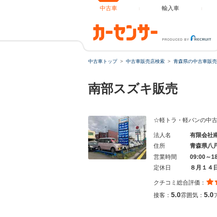
中古車
輸入車
中古車トップ
中古車販売店検索
青森県の中古車販売
南部スズキ販売
☆軽トラ・軽バンの中
法人名
有限会社
住所
青森県八
営業時間
09:00～1
定休日
８月１４
クチコミ総合評価：
5.0
5.0
接客：
雰囲気：