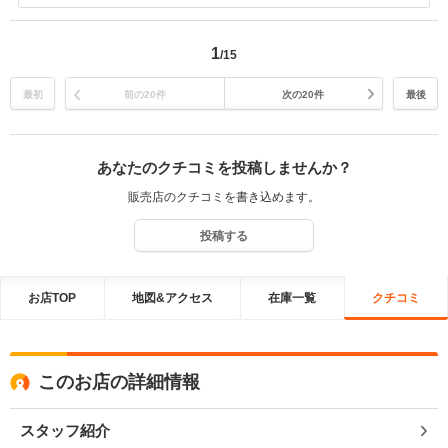
ありがとうございました。また高い評価をいただけてありがとうござ
いました。とてもに励みになります！ご納車後の無料点検にもお越し
くださりありがとうございました。気に入って使っていただけている
1
/15
ご様子をうかがえて安心いたしました。また何かございましたら、お
気軽にご連絡ください。心よりお待ちいたしております。
最初
前の20件
次の20件
最後
あなたのクチコミを投稿しませんか？
販売店のクチコミを書き込めます。
投稿する
お店TOP
地図&アクセス
在庫一覧
クチコミ
このお店の詳細情報
スタッフ紹介