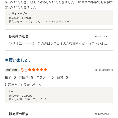
乗っていただき、親切に対応していただきました。 納車後の相談でも親切に
教えていただきました。
ソリオユーザー
購入年月：
2024/03
購入した車：スズキ ソリオ 1.2 ハイブリッド MZ
販売店の返信
2024/04/27
ソリオユーザー様、この度はクチコミのご投稿ありがとうございま
す。高評価もいただけてありがとうございました。本日は当店のメン
テナンスサポートのお申込みもいただきましてありがとうございま
す。毎月の無料の洗車もぜひご利用ください。またお車の定期的なメ
車買いました。
ンテナンスもお任せください。引き続きよろしくお願いいたします。
ありがとうございました。
5
総合評価
2024/04/13投稿
点
5
5
5
5
接客 :
雰囲気 :
アフター :
品質 :
対応がとても良かったです。
いぬ
購入年月：
2024/03
購入した車：三菱 デリカD：2
販売店の返信
2024/04/14