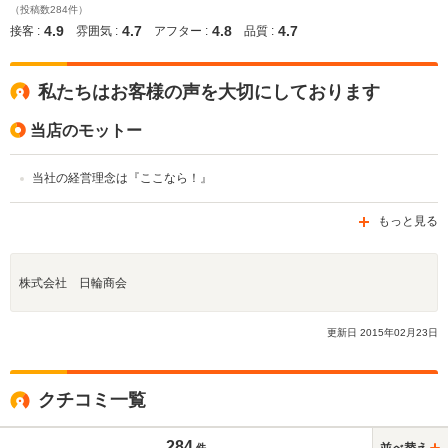
（投稿数284件）
4.9
4.7
4.8
4.7
接客 :
雰囲気 :
アフター :
品質 :
私たちはお客様の声を大切にしております
当店のモットー
当社の経営理念は『ここなら！』
もっと見る
株式会社 日輪商会
更新日
2015
年
02
月
23
日
クチコミ一覧
284
並べ替え
件