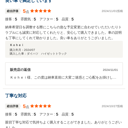
良い車で満足しています
お任せください。安心したカーライフを送っていただけますようお手
伝いさせていただきます。今後ともよろしくお願いいたします。
5
総合評価
2024/11/01投稿
点
5
5
5
5
接客 :
雰囲気 :
アフター :
品質 :
納車希望日を調整する際にこちらの急な予定変更に合わせていただいたりト
ラブルにも誠実に対応してくれたりと、安心して購入できました。車の説明
も丁寧にしてくれて助かりました。良い車をありがとうございました。
Ｋｏｈｅｉ
購入年月：
2024/07
購入した車：ダイハツ ハイゼットトラック
販売店の返信
2024/11/01
Ｋｏｈｅｉ様、この度は納車直前に大変ご迷惑とご心配をお掛けして
しまい申し訳ございませんでした。当社までの距離も決してお近くで
はないのにもかかわらず、何度もお越しいただき本当にありがとうご
ざいました。Ｋｏｈｅｉ様のご理解もいただけて、ご納車後、後日改
丁寧な対応
めての完成となりましたが無事に終えてよかったです。また今後お車
をご使用にて気になる点がございましたら、いつでもご連絡くださ
5
総合評価
2024/10/27投稿
点
い。よろしくお願いいたします。クチコミのご投稿ありがとうござい
5
5
5
5
接客 :
雰囲気 :
アフター :
品質 :
ました。
親切丁寧な対応で気持ちよく購入することができました。ありがとうござい
ました。