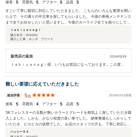
5
5
5
5
接客 :
雰囲気 :
アフター :
品質 :
すごい丁寧に親切に対応していただきました。 こちらのいろんな要望を聞い
た上で、その通りの中古車を探してもらいました。 今後の車検メンテナンス
まで全てお任せしたいと思いますし、今後のカーライフ全てを頼りにしてお
ります。
ｔａｋｉｙａｎａｇｉ
購入年月：
2024/03
購入した車：ホンダ フリード
販売店の返信
2024/03/29
ｔａｋｉｙａｎａｇｉ様、いつもお世話になっております。この度は
クチコミのご投稿ありがとうございました。またこのような高評価を
いただけて励みになります。ありがとうございます。本日は天候の悪
い中、ご納車後の無料点検にお越しくださりありがとうございまし
難しい要望に応えていただきました
た。今後も安心したカーライフをお過ごしいただけるようしっかりご
対応させていただきます。メンテナンスや洗車など、スタッフ一同、
5
総合評価
2024/03/23投稿
点
心よりお待ちいたしております。引き続きよろしくお願い致します。
5
4
5
5
接客 :
雰囲気 :
アフター :
品質 :
SKフォレスターの玉数が無いカラーとグレードを根気よく探していただき購
入しました。しかも、かなり程度の良い車でした。 納車整備もしっかりして
いただき、ピカピカの状態でした。 お店のスタッフの方も、丁寧に対応して
いただき、誠実さが伝わってきます。 これからも長くお付き合いいただける
ハッシー５４
お店です。 ありがとうございました。
購入年月：
2024/02