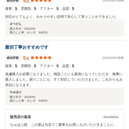
5
総合評価
2024/06/01投稿
点
す。何かご不明な点やお気づきの点がございましたら、お気軽にご連
5
5
5
5
接客 :
雰囲気 :
アフター :
品質 :
絡ください。またのご来店をお待ちいたしております。ありがとうご
ざいました。
対応がとてもよく、わかりやすい説明で安心して買うことができました。
まつどん
購入年月：
2024/04
購入した車：ホンダ N-BOX
親切丁寧おすすめです
5
総合評価
2024/06/01投稿
点
5
5
5
5
接客 :
雰囲気 :
アフター :
品質 :
急遽購入が必要になりました。相談ごとにも親身になっていただき、無事に
購入しました。困りごとにも、すぐ対応していただけました。これからもお
世話になります。
ちゅぱぷ
購入年月：
2024/04
購入した車：ホンダ N-BOX
販売店の返信
2024/06/01
ちゅぱぷ様、この度は当店でご愛車をお買い上げいただきまことにあ