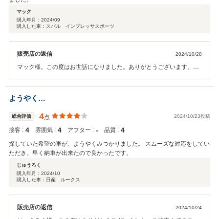
マック
購入年月：
2024/09
購入した車：スバル インプレッサスポーツ
販売店の返信
2024/10/28
マック様。この度はお世話になりました。ありがとうございます。ク
チコミのご投稿感謝いたします。このような高評価をいただけてあり
がとうございました。とっても励みになります。ご納車後も大変気に
入ってくださっているご様子をうかがえてうれしく思いました。今後
ようやく…
またアフターパーツなどでもご相談、お話ができたら嬉しく思いま
す。お気軽にご連絡ください。お待ちいたしております。またのご連
4
総合評価
2024/10/23投稿
点
絡ご来店を心よりお待ちいたしております。引き続きどうぞよろしく
4
4
‐
4
接客 :
雰囲気 :
アフター :
品質 :
お願いいたします。
探していた希望の車が、ようやくみつかりました。 スムーズな対応をしてい
ただき、早く納車が出来たので良かったです。
じゅうろく
購入年月：
2024/10
購入した車：日産 ルークス
販売店の返信
2024/10/24