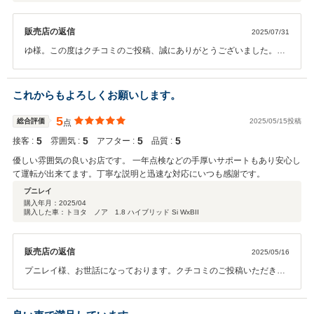
販売店の返信
2025/07/31
ゆ様。この度はクチコミのご投稿、誠にありがとうございました。お
調べしてご提案するのはご希望のものにして良かったと思っていただ
ければこそですので、今後もゆ様のカーライフに必要なものが出るよ
うでしたら、お調べさせていただきます。より良いカーライフとなり
これからもよろしくお願いします。
ますようお車のメンテナンスにおいてもサポートさせていただきま
す。当店よりお近くにお住まいですので、何かございましたらすぐい
5
総合評価
2025/05/15投稿
点
らしてください。これからもよろしくお願いいたします。ありがとう
5
5
5
5
接客 :
雰囲気 :
アフター :
品質 :
ございます。
優しい雰囲気の良いお店です。 一年点検などの手厚いサポートもあり安心し
て運転が出来てます。丁寧な説明と迅速な対応にいつも感謝です。
プニレイ
購入年月：
2025/04
購入した車：トヨタ ノア 1.8 ハイブリッド Si WxBII
販売店の返信
2025/05/16
プニレイ様、お世話になっております。クチコミのご投稿いただきま
して誠にありがとうございました。以前のお車もお世話になりました
が、今回のお乗り換えでも車を非常に気に入ってくださっているご様
子がうかがえて本当にうれしく思います。 引き続きメンテナンスも