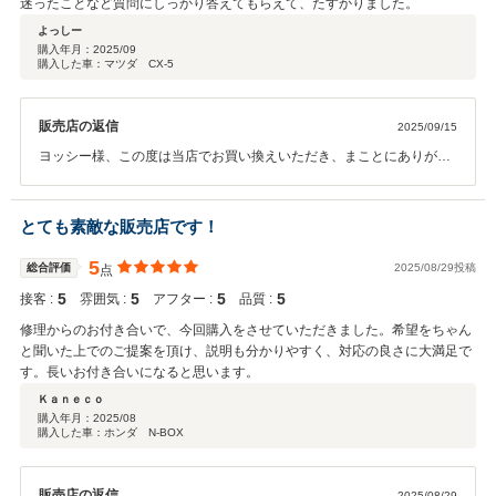
迷ったことなど質問にしっかり答えてもらえて、たすかりました。
よっしー
購入年月：
2025/09
購入した車：マツダ CX-5
販売店の返信
2025/09/15
ヨッシー様、この度は当店でお買い換えいただき、まことにありがと
うございます。また高評価をいただき励みになります！これからも末
永いお付き合いをお願い申し上げます！
とても素敵な販売店です！
5
総合評価
2025/08/29投稿
点
5
5
5
5
接客 :
雰囲気 :
アフター :
品質 :
修理からのお付き合いで、今回購入をさせていただきました。希望をちゃん
と聞いた上でのご提案を頂け、説明も分かりやすく、対応の良さに大満足で
す。長いお付き合いになると思います。
Ｋａｎｅｃｏ
購入年月：
2025/08
購入した車：ホンダ N-BOX
販売店の返信
2025/08/29