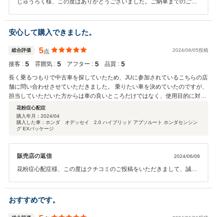
じゅうろく様、この度はありがとうございました。ご納車までのご協
力に感謝いたします。無事ご納車を迎えられて良かったです。次回ご
納車後の無料点検のご来店をお待ちいたしておりますので、是非お越
しください。宜しくお願いいたします。
安心して購入できました。
5
総合評価
2024/06/05投稿
点
5
5
5
5
接客 :
雰囲気 :
アフター :
品質 :
長く乗るつもりで中古車を探していたため、JUに参加されているこちらの店
舗に問い合わせさせていただきました。 乗りたい車を決めていたのですが、
担当していただいた方からは車の良いところだけではなく、使用目的に対し
ての評価や競合車との比較などもわかりやすくご説明いただき、納得して購
花粉症心配症
入を決断することができました。 また、売ったらそれで終わりというわけで
購入年月：
2024/04
購入した車：ホンダ オデッセイ 2.0 ハイブリッド アブソルート ホンダセンシン
はなく、その後のフォローもさせてくださいと仰り、長くお付き合いすると
グ EXパッケージ
いう姿勢も、とても好感が持てました。あまり中古車販売店には詳しくあり
ませんが、こういうお店は多くはないのではないでしょうか。 定期点検予約
の特典の１つとして、月1回の手洗い洗車もありがたいです。 長いお付き合
販売店の返信
2024/06/06
いとなりますが、今後ともよろしくお願いいたします。
花粉症心配症様、この度はクチコミのご投稿をいただきまして、誠に
ありがとうございました。高評価もいただけて大変ありがとうござい
ます。せっかくのご縁でお車をお乗りいただいておりますので、今後
のカーライフにおいてもしっかりと安心してお使いになっていただけ
おすすめです。
るようメンテナンスから洗車までサポートできればと思っておりま
す。今後とも末永いお付き合いをどうぞよろしくお願い申し上げま