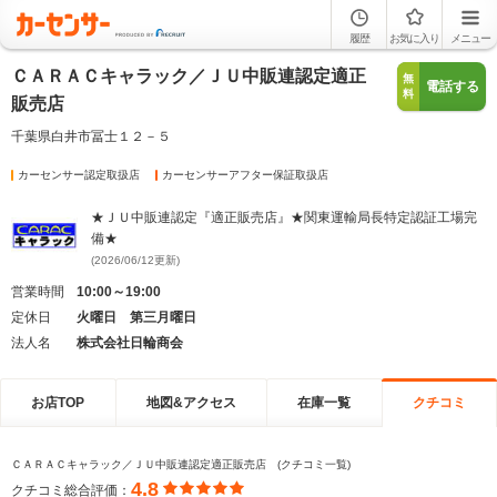
履歴
お気に入り
メニュー
ＣＡＲＡＣキャラック／ＪＵ中販連認定適正
無
電話する
料
販売店
千葉県白井市冨士１２－５
カーセンサー認定取扱店
カーセンサーアフター保証取扱店
★ＪＵ中販連認定『適正販売店』★関東運輸局長特定認証工場完
備★
(2026/06/12更新)
営業時間
10:00～19:00
定休日
火曜日 第三月曜日
法人名
株式会社日輪商会
お店TOP
地図&アクセス
在庫一覧
クチコミ
ＣＡＲＡＣキャラック／ＪＵ中販連認定適正販売店 (クチコミ一覧)
4.8
クチコミ総合評価：