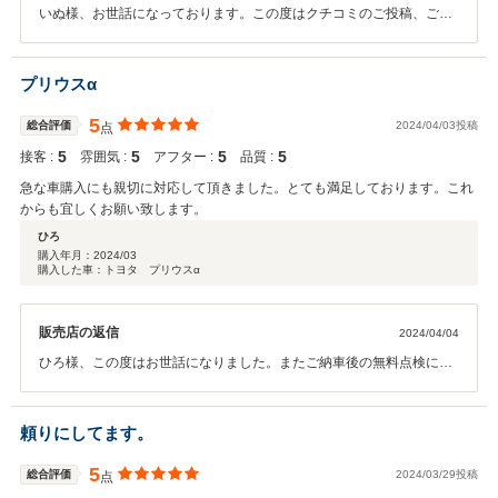
いぬ様、お世話になっております。この度はクチコミのご投稿、ご納
車後の無料点検のご来店、誠にありがとうございました。オイルメン
テンスの件についてもご相談がありましたが今後定期的なオイルメン
テナンスなどご案内させていただきますので、また是非ご来店くださ
プリウスα
い。安心したカーライフをお過ごしいただけるよう頑張りますので、
何かご使用にてお気づきの点等ございましたらお気軽にご相談くださ
5
総合評価
2024/04/03投稿
点
い。お待ちいたしております。今後ともよろしくお願い致します。
5
5
5
5
接客 :
雰囲気 :
アフター :
品質 :
急な車購入にも親切に対応して頂きました。とても満足しております。これ
からも宜しくお願い致します。
ひろ
購入年月：
2024/03
購入した車：トヨタ プリウスα
販売店の返信
2024/04/04
ひろ様、この度はお世話になりました。またご納車後の無料点検にも
お越しくださり、ありがとうございました。今後のお車のメンテナン
スなどもぜひお声をください。引き続きよろしくお願い致します。
頼りにしてます。
5
総合評価
2024/03/29投稿
点