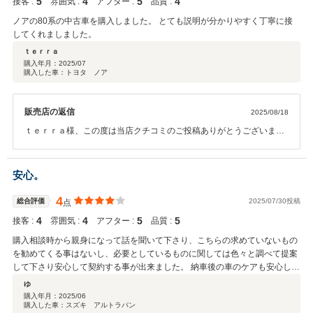
5
4
5
4
接客 :
雰囲気 :
アフター :
品質 :
ノアの80系の中古車を購入しました。 とても説明が分かりやすく丁寧に接
してくれましました。
ｔｅｒｒａ
購入年月：
2025/07
購入した車：トヨタ ノア
販売店の返信
2025/08/18
ｔｅｒｒａ様、この度は当店クチコミのご投稿ありがとうございまし
た。またこのような高評価をいただけて大変ありがとうございます。
本日はご納車後の無料点検にお越しくださりありがとうございまし
た。お車にも慣れていただけているご様子をうかがえてよかったで
安心。
す。ご自宅からの距離はございますのでちょくちょくとはいかないか
も知れませんが、何かお気づきの点等ございましたら、お気軽にご連
4
総合評価
2025/07/30投稿
点
絡ください。よろしくお願いいたします。
4
4
5
5
接客 :
雰囲気 :
アフター :
品質 :
購入相談時から親身になって話を聞いて下さり、こちらの求めていないもの
を勧めてくる事はないし、必要としているものに関しては色々と調べて提案
して下さり安心して契約する事が出来ました。 納車後の車のケアも安心して
お願いしようと思います。
ゆ
購入年月：
2025/06
購入した車：スズキ アルトラパン