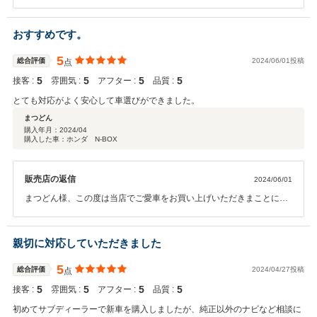
りがとうございます。また本日はご納車後無料1ヶ月点検にお越しい
ただきありがとうございました。これからも末永いお付き合いをお願
い申し上げます。
おすすめです。
5
総合評価
2024/06/01投稿
点
5
5
5
5
接客 :
雰囲気 :
アフター :
品質 :
とても対応がよく安心して車選びができました。
まつどん
購入年月：
2024/04
購入した車：ホンダ N-BOX
販売店の返信
2024/06/01
まつどん様、この度は当店でご愛車をお買い上げいただきまことにあ
りがとうございます。また本日はご納車後無料1ヶ月点検にお越しい
ただきありがとうございました。これからも末永いお付き合いをお願
い申し上げます。
親切に対応していただきました
5
総合評価
2024/04/27投稿
点
5
5
5
5
接客 :
雰囲気 :
アフター :
品質 :
初めてサブディーラーで新車を購入しましたが、純正以外のナビなど相談に