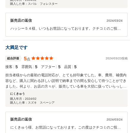
購入した車：スバル フォレスター
販売店の返信
2024/03/24
ハッシー５４様、いつもお世話になっております。クチコミのご投稿
ありがとうございました。突然の買い替えとなりまして、急きょご希
望のお車探しでしたが、なかなか見つからずお時間を頂戴したこと本
当に申し訳ございませんでした。はっしー５４様のご理解もいただけ
大満足です
たことで今回ご満足いただけるお車をご納車することができました。
今後のカーライフにおきましても今まで同様引き続きよろしくお願い
5
総合評価
2024/03/23投稿
点
致します。この度は誠にありがとうございました。
5
5
5
5
接客 :
雰囲気 :
アフター :
品質 :
担当者様からの最初の電話対応が、とても好印象でした。車、費用、補償内
容など、購入に関わる詳しい説明で納車までの間も安心して待つことができ
ました。何より、お店の方々が、販売している車を大切に扱っていらっしゃ
って、そういうお店で購入できて良かったと思っています
にくきゅう
購入年月：
2024/02
購入した車：スズキ スペーシア
販売店の返信
2024/03/24
にくきゅう様、お世話になっております。この度はクチコミのご投稿