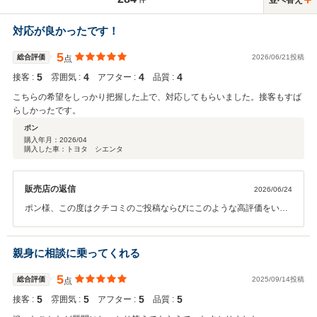
対応が良かったです！
5
総合評価
2026/06/21投稿
点
5
4
4
4
接客 :
雰囲気 :
アフター :
品質 :
こちらの希望をしっかり把握した上で、対応してもらいました。接客もすば
らしかったです。
ポン
購入年月：
2026/04
購入した車：トヨタ シエンタ
販売店の返信
2026/06/24
ポン様、この度はクチコミのご投稿ならびにこのような高評価をいた
だきまして、誠にありがとうございました。ご納車後の無料点検にも
お越しくださりありがとうございました。年間走行もそれなりに多く
使われるとの事でしたので、ご安心してお乗りいただけるよう、アフ
親身に相談に乗ってくれる
ターメンテナンスもお任せください。何かお気づきの点がございまし
たらお気軽にご相談ください。今後ともよろしくお願いいたします。
5
総合評価
2025/09/14投稿
点
5
5
5
5
接客 :
雰囲気 :
アフター :
品質 :