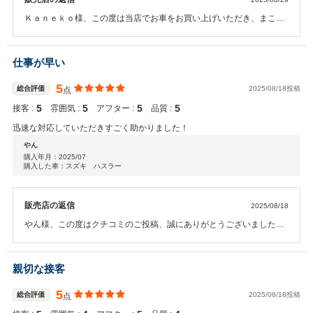
Ｋａｎｅｋｏ様、この度は当店でお車をお買い上げいただき、まこと
にありがとうございました。また高評価をいただき大変励みになりま
す！ありがとうございます！これからも末永いお付き合いをお願い申
し上げます。
仕事が早い
5
総合評価
2025/08/18投稿
点
5
5
5
5
接客 :
雰囲気 :
アフター :
品質 :
迅速な対応していただきすごく助かりました！
やん
購入年月：
2025/07
購入した車：スズキ ハスラー
販売店の返信
2025/08/18
やん様、この度はクチコミのご投稿、誠にありがとうございました。
また高評価をいただきありがとうございます。本日は新車無料１ヶ月
点検にお越しくださりありがとうございました。今後も定期的なオイ
ル交換や定期点検、洗車！などしっかりサポートいたしますので、引
親切な接客
き続きよろしくお願いいたします。ありがとうございました。
5
総合評価
2025/08/18投稿
点