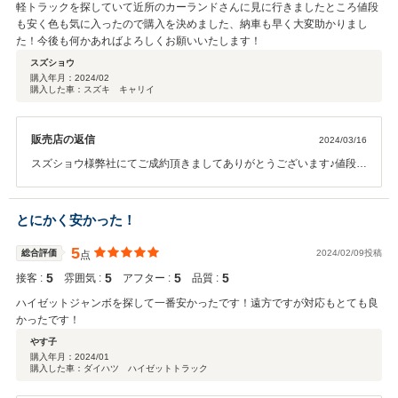
軽トラックを探していて近所のカーランドさんに見に行きましたところ値段
も安く色も気に入ったので購入を決めました、納車も早く大変助かりまし
た！今後も何かあればよろしくお願いいたします！
スズショウ
購入年月：
2024/02
購入した車：スズキ キャリイ
販売店の返信
2024/03/16
スズショウ様弊社にてご成約頂きましてありがとうございます♪値段な
どもご納得との事で嬉しく思います！またのご来店心よりお待ち申し
上げます(^^♪
とにかく安かった！
5
総合評価
2024/02/09投稿
点
5
5
5
5
接客 :
雰囲気 :
アフター :
品質 :
ハイゼットジャンボを探して一番安かったです！遠方ですが対応もとても良
かったです！
やす子
購入年月：
2024/01
購入した車：ダイハツ ハイゼットトラック