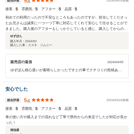
5
総合評価
2024/04/05投稿
点
5
5
5
5
接客 :
雰囲気 :
アフター :
品質 :
初めての利用だったので不安なところもあったのですが、担当してくださっ
たお兄さんは誠実に一つ一つ丁寧に対応してくれて安心して任せることがで
きました。購入後のアフターもしっかりしていると感じ、購入してからのこ
とを安心して任せていけるお店だと感じました。 色々なことで来店する機会
ゆずぽん
があるとは思いますが、これからもよろしくお願いします！
購入年月：
2024/02
購入した車：スズキ ジムニー
販売店の返信
2024/04/05
ゆずぽん様心遣いが素晴らしかったですとの事でクチコミの投稿あり
がとうございます！丁寧で安心できる対応をこれから心掛けて参りま
す♪何か御座いましたらお気軽にご連絡・ご来店ください(^^♪
安心でした
5
総合評価
2024/03/24投稿
点
5
5
5
5
接客 :
雰囲気 :
アフター :
品質 :
車の使い方や購入までの流れなど丁寧で県外からの来店でしたが対応が良か
った！
湖池屋