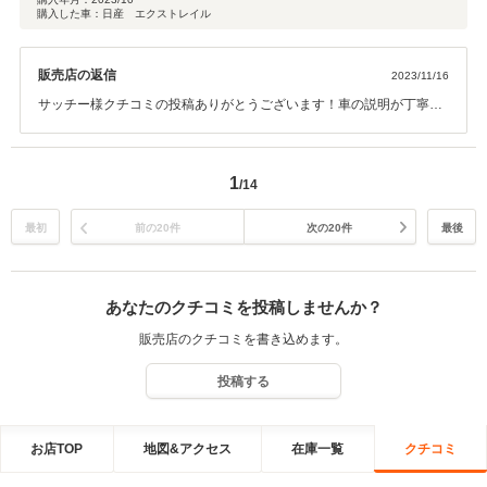
購入した車：日産 エクストレイル
販売店の返信
2023/11/16
サッチー様クチコミの投稿ありがとうございます！車の説明が丁寧で
安心して購入出来ましたとの事でお褒めいただき誠にありがとうござ
います！今後とも丁寧な対応を心掛けて参りますので何か御座いまし
たらお気軽にご相談下さい(^^♪
1
/14
最初
前の20件
次の20件
最後
あなたのクチコミを投稿しませんか？
販売店のクチコミを書き込めます。
投稿する
お店TOP
地図&アクセス
在庫一覧
クチコミ