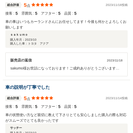
5
総合評価
2023/11/18投稿
点
5
5
5
5
接客 :
雰囲気 :
アフター :
品質 :
車の事はいつもカーランドさんにお任せしてます！今後も何かとよろしくお
願いします
ｓａｋｕｍｏ
購入年月：
2023/10
購入した車：トヨタ アクア
販売店の返信
2023/11/18
sakumo様お世話になっております！ご成約ありがとうございます！
お車の事ならいつでもお任せください(^^♪また何か御座いましたらお
気軽にご相談下さい！
車の説明が丁寧でした
5
総合評価
2023/11/14投稿
点
5
5
5
5
接客 :
雰囲気 :
アフター :
品質 :
車の状態使い方など親切に教えて下さりとても安心しました購入の際も対応
がスムーズでとても良かったです
サッチー
購入年月：
2023/10