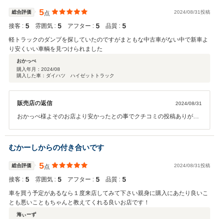
5
総合評価
2024/08/31投稿
点
5
5
5
5
接客 :
雰囲気 :
アフター :
品質 :
軽トラックのダンプを探していたのですがまともな中古車がない中で新車よ
り安くいい車輌を見つけられました
おかっぺ
購入年月：
2024/08
購入した車：ダイハツ ハイゼットトラック
販売店の返信
2024/08/31
おかっぺ様よそのお店より安かったとの事でクチコミの投稿ありがと
うございます(^^♪軽トラック中古車など車両のお値段のより悩まれる
方が多い中未使用車などでお安く購入する方法がお客様によってはい
い場合がございます！いい車輌を見つけられたとの事で嬉しく思いま
むかーしからの付き合いです
す！また何かご縁がございましたらお声がけください♪
5
総合評価
2024/08/31投稿
点
5
5
5
5
接客 :
雰囲気 :
アフター :
品質 :
車を買う予定があるなら１度来店してみて下さい親身に購入にあたり良いこ
とも悪いこともちゃんと教えてくれる良いお店です！
海ぃーず