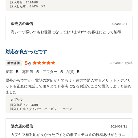
購入年月：
2024/08
購入した車：ＢＭＷ X7
販売店の返信
2024/08/31
海ぃーず様いつもお世話になっております(^^♪お客様にとって納得の
いく購入になるようご対応させていただきます！今後とも何か御座い
ましたらお気軽にご来店下さい♪
対応が良かったです
5
総合評価
2024/08/31投稿
点
5
5
5
5
接客 :
雰囲気 :
アフター :
品質 :
県外からですが、電話の対応がとてもよく遠方で購入するメリット・デメリ
ットも正直にお話して頂きとても参考になるお話でここで購入しようと決め
ました
カブヤマ
購入年月：
2024/08
購入した車：ダイハツ ハイゼットトラック
販売店の返信
2024/08/31
カブヤマ様対応が良かったですとの事でクチコミの投稿ありがとうご