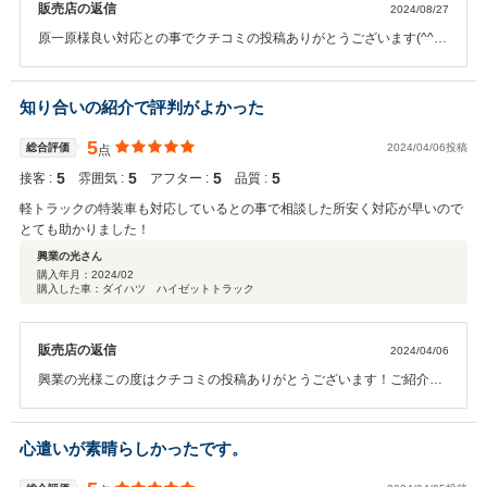
販売店の返信
2024/08/27
原一原様良い対応との事でクチコミの投稿ありがとうございます(^^♪
お客様にお時間いただく場合がございますが出来るだけ対応できるよ
う心がけておりますのでお褒め頂きとても嬉しく思います！今後とも
丁寧で迅速な対応を心掛けて参りますのでお車について何か御座いま
知り合いの紹介で評判がよかった
したらお気軽にご相談・ご連絡下さい！
5
総合評価
2024/04/06投稿
点
5
5
5
5
接客 :
雰囲気 :
アフター :
品質 :
軽トラックの特装車も対応しているとの事で相談した所安く対応が早いので
とても助かりました！
興業の光さん
購入年月：
2024/02
購入した車：ダイハツ ハイゼットトラック
販売店の返信
2024/04/06
興業の光様この度はクチコミの投稿ありがとうございます！ご紹介で
の来店との事で値段や対応などお褒め頂き嬉しく思います♪今後とも何
か御座いましたらお気軽にご連絡下さい(^^♪
心遣いが素晴らしかったです。