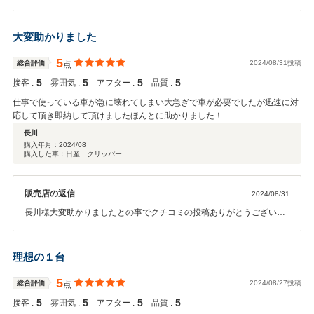
ざいます(^^♪購入にあたりお客様には正直に大切なことはお伝えすよ
う心がけておりますこの度は弊社にてご成約いただきまして誠にあり
がとうございます！
大変助かりました
5
総合評価
2024/08/31投稿
点
5
5
5
5
接客 :
雰囲気 :
アフター :
品質 :
仕事で使っている車が急に壊れてしまい大急ぎで車が必要でしたが迅速に対
応して頂き即納して頂けましたほんとに助かりました！
長川
購入年月：
2024/08
購入した車：日産 クリッパー
販売店の返信
2024/08/31
長川様大変助かりましたとの事でクチコミの投稿ありがとうございま
す(^^♪即納についてお客様にも迅速に必要な書類など手配していただ
きご協力ありがとうございます！今後とも急な故障や困ったことなど
ございましたらお気軽にご相談下さい♪
理想の１台
5
総合評価
2024/08/27投稿
点
5
5
5
5
接客 :
雰囲気 :
アフター :
品質 :