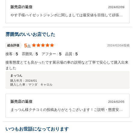
販売店の返信
2024/02/09
やす子様ハイゼットジャンボに関しましては最安値を目指して頑張っ
ておりますので安かったとの事でクチコミの投稿ありがとうございま
す！対応も良かったとの事で嬉しく思います(^^♪今後とも何か御座い
ましたらお気軽にご連絡下さい♪
雰囲気のいいお店でした
5
総合評価
2024/02/04投稿
点
5
5
5
5
接客 :
雰囲気 :
アフター :
品質 :
接客態度とても良かったです展示場の車の説明など丁寧で安心して購入出来
ました
まっつん
購入年月：
2024/01
購入した車：マツダ キャロル
販売店の返信
2024/02/05
まっつん様クチコミの投稿ありがとうございます！ご説明・態度安心
して購入で来たとの事で大変うれしく思います！今後ともお客様に丁
寧な対応を心掛けて参りますのでよろしくお願いいたします(^^♪
いつもお世話になっております