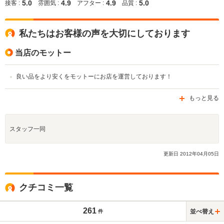
5.0
4.9
4.9
5.0
接客 :
雰囲気 :
アフター :
品質 :
私たちはお客様の声を大切にしております
当店のモットー
良い品をより安くをモットーにお店を運営しております！
もっと見る
スタッフ一同
更新日
2012
年
04
月
05
日
クチコミ一覧
261
並べ替え
件