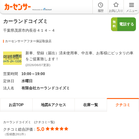
履歴
お気に入り
メニュー
カーランドコイズミ
無
電話する
料
千葉県茂原市内長谷４１４－４
カーセンサーアフター保証取扱店
新車、登録（届出）済未使用車、中古車、お客様にピッタリの車
をご提案致します！
(2026/06/07更新)
営業時間
10:00～19:00
定休日
水曜日
法人名
有限会社カーランドコイズミ
お店TOP
地図&アクセス
在庫一覧
クチコミ
カーランドコイズミ (クチコミ一覧)
5.0
クチコミ総合評価：
（投稿数261件）