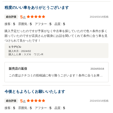
い(^^♪
程度のいい車をありがとうございます
5
総合評価
2024/03/16投稿
点
5
5
5
5
接客 :
雰囲気 :
アフター :
品質 :
購入予定だったのですが予算がなく中古車を探していたので色々条件が多く
困っていたのですが店員さんが親身にお話を聞いてくれて条件に合う車を見
つけられて良かったです！
ヒラデビル
購入年月：
2024/02
購入した車：スズキ ワゴンR
販売店の返信
2024/03/16
この度はクチコミの投稿誠に有り難うございます！条件に合うお車を
お探し出来て嬉しく思います！お車でお悩みの事でしたらお気軽にご
相談下さい(^^♪
今後ともよろしくお願いいたします
5
総合評価
2024/03/16投稿
点
5
5
5
5
接客 :
雰囲気 :
アフター :
品質 :