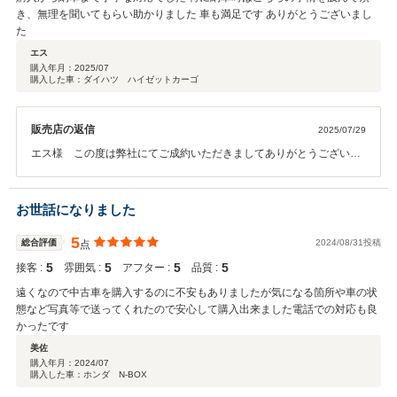
き、無理を聞いてもらい助かりました 車も満足です ありがとうございまし
た
エス
購入年月：
2025/07
購入した車：ダイハツ ハイゼットカーゴ
販売店の返信
2025/07/29
エス様 この度は弊社にてご成約いただきましてありがとうございま
す 丁寧な対応との事でありがとうございます、お客様の迅速な対応が
あってこそです ご相談いただければできる限りお客様にご対応できる
よう今後とも精進してまいります<(_ _)>
お世話になりました
5
総合評価
2024/08/31投稿
点
5
5
5
5
接客 :
雰囲気 :
アフター :
品質 :
遠くなので中古車を購入するのに不安もありましたが気になる箇所や車の状
態など写真等で送ってくれたので安心して購入出来ました電話での対応も良
かったです
美佐
購入年月：
2024/07
購入した車：ホンダ N-BOX