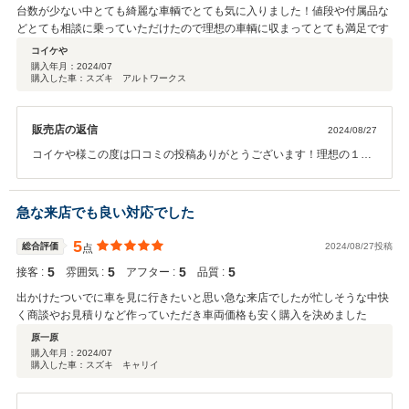
台数が少ない中とても綺麗な車輌でとても気に入りました！値段や付属品な
どとても相談に乗っていただけたので理想の車輌に収まってとても満足です
コイケや
購入年月：
2024/07
購入した車：スズキ アルトワークス
販売店の返信
2024/08/27
コイケや様この度は口コミの投稿ありがとうございます！理想の１台
との事で素敵な一台に出会えたことにとてもうれしく思います！お車
の事なら何でもご相談下さい♪またお近くに来た際はぜひご来店下さい
(^^♪
急な来店でも良い対応でした
5
総合評価
2024/08/27投稿
点
5
5
5
5
接客 :
雰囲気 :
アフター :
品質 :
出かけたついでに車を見に行きたいと思い急な来店でしたが忙しそうな中快
く商談やお見積りなど作っていただき車両価格も安く購入を決めました
原一原
購入年月：
2024/07
購入した車：スズキ キャリイ