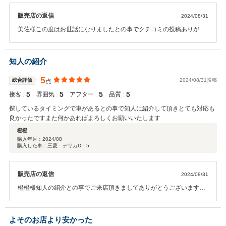
販売店の返信
2024/08/31
美佐様この度はお世話になりましたとの事でクチコミの投稿ありがと
うございます(^^♪遠方ですと現車確認がどうしても出来ない場合がご
ざいますが出来るだけ不安なくご購入出来よう電話対応や写真や動画
など少しでもお客様に伝わるよう努力しておりますのでこの度は不安
知人の紹介
なく購入できたとの事で嬉しく思います！
5
総合評価
2024/08/31投稿
点
5
5
5
5
接客 :
雰囲気 :
アフター :
品質 :
探しているタイミングで車があるとの事で知人に紹介して頂きとても対応も
良かったですまた何かあればよろしくお願いいたします
橙橙
購入年月：
2024/08
購入した車：三菱 デリカD：5
販売店の返信
2024/08/31
橙橙様知人の紹介との事でご来店頂きましてありがとうございます！
(^^♪お探しのタイミングがピッタリでしたので驚きました！対応が良
かったとの事でご紹介にあたりとても気さくにお話できた事嬉しく思
います♪オイル交換など何でもお気軽にご連絡ください！
よそのお店より安かった