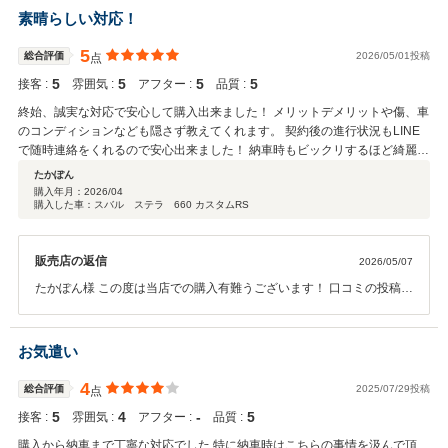
素晴らしい対応！
5
総合評価
2026/05/01投稿
点
5
5
5
5
接客 :
雰囲気 :
アフター :
品質 :
終始、誠実な対応で安心して購入出来ました！ メリットデメリットや傷、車
のコンディションなども隠さず教えてくれます。 契約後の進行状況もLINE
で随時連絡をくれるので安心出来ました！ 納車時もビックリするほど綺麗に
してくれてありました。 今まで色んなお店で購入しましたが、初めてリピー
たかぽん
トしたいと思うお店さんでした！！
購入年月：
2026/04
購入した車：スバル ステラ 660 カスタムRS
販売店の返信
2026/05/07
たかぽん様 この度は当店での購入有難うございます！ 口コミの投稿も
有難うございます！ お近くですのでお気軽にいらして下さいm(__)m
これからもよろしくお願いします。
お気遣い
4
総合評価
2025/07/29投稿
点
5
4
‐
5
接客 :
雰囲気 :
アフター :
品質 :
購入から納車まで丁寧な対応でした 特に納車時はこちらの事情を汲んで頂