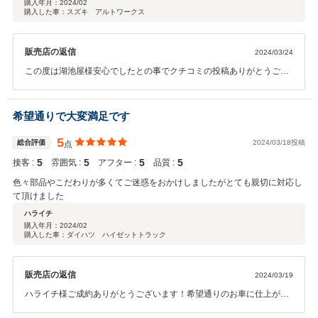
購入年月：
2024/02
購入した車：スズキ アルトワークス
販売店の返信
2024/03/24
この度は湖池屋様安心でしたとの事でクチコミの投稿ありがとうござ
います！書類など迅速な対応誠にありがとうございました！今後もお
近くに遊びにいらした際はお気軽にご来店下さい(^^♪
希望通りで大変満足です
5
総合評価
2024/03/18投稿
点
5
5
5
5
接客 :
雰囲気 :
アフター :
品質 :
色々部品やこだわりが多くてご迷惑をおかけしましたがとても親切に対応し
て頂けました
ハライチ
購入年月：
2024/02
購入した車：ダイハツ ハイゼットトラック
販売店の返信
2024/03/19
ハライチ様ご成約ありがとうございます！希望通りのお車に仕上がり
大変うれしく思います♪今後も何か御座いましたらお気軽にご相談下さ