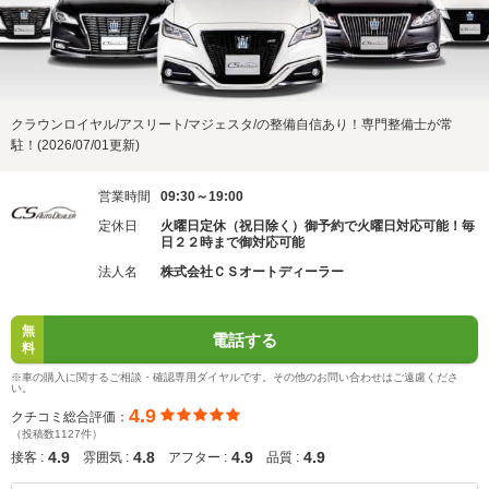
クラウンロイヤル/アスリート/マジェスタ/の整備自信あり！専門整備士が常
駐！(2026/07/01更新)
営業時間
09:30～19:00
定休日
火曜日定休（祝日除く）御予約で火曜日対応可能！毎
日２２時まで御対応可能
法人名
株式会社ＣＳオートディーラー
無
電話する
料
※車の購入に関するご相談・確認専用ダイヤルです。その他のお問い合わせはご遠慮くださ
い。
4.9
クチコミ総合評価：
（投稿数1127件）
4.9
4.8
4.9
4.9
接客 :
雰囲気 :
アフター :
品質 :