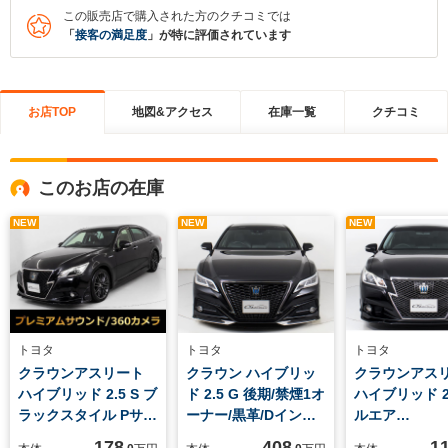
この販売店で購入された方のクチコミでは
「
接客の満足度
」が特に評価されています
お店TOP
地図&アクセス
在庫一覧
クチコミ
このお店の在庫
NEW
NEW
NEW
トヨタ
トヨタ
トヨタ
クラウンアスリート
クラウン ハイブリッ
クラウンアス
ハイブリッド 2.5 S ブ
ド 2.5 G 後期/禁煙1オ
ハイブリッド 2.
ラックスタイル Pサウ
ーナー/黒革/Dインナ
ルエア
ンド/フルエアロ/パノ
ーミラー/パノラミッ
ロ/OP18AW/
178
408
1