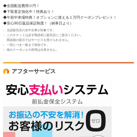
◆全国配送費用０円！
◆下取査定強化中！特典あり！
◆午前中来場特典！オプションに使える１万円クーポンプレゼント！
◆安心90日返品保証制度！（納車日より）
当該販売店の全中古車が対象です。
このチケットは必ず商談前に販売店にご提示ください。
商談後の提示ではサービスを受けられません。
一回につき一枚まで有効です。
他のクーポンとの併用は出来ません。
アフターサービス