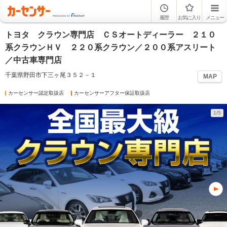
履歴
お気に入り
メニュー
トヨタ クラウン専門店 ＣＳオートディーラー ２１０
系クラウンＨＶ ２２０系クラウン／２００系アスリート
／中古車専門店
千葉県野田市下三ヶ尾３５２－１
MAP
カーセンサー認定取扱店
カーセンサーアフター保証取扱店
1/5