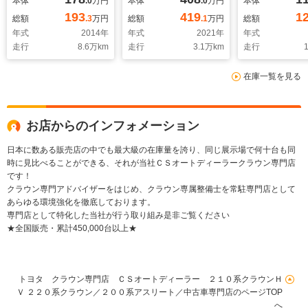
本体
.0
万円
本体
.0
万円
本体
ラミックビュー/特別
クビュー/12.3型SDマ
チナビ /オー
193
419
1
総額
.3
万円
総額
.1
万円
総額
仕様/OP18AW/レーダ
ルチナビ/エアシート/
ーズコントロー
年式
2014
年
年式
2021
年
年式
ークルーズ/プリクラ
シートヒーター/セー
ートヒーター/
走行
8.6
万km
走行
3.1
万km
走行
1
ッシュ/クリアランス
フティセン
リングヒーター/
ソナー/踏み間違い防
ス/BSM/HUD/レーダ
イト/バックモ
在庫一覧を見る
止機能/コンビレザー/
ークルーズ/プリクラ
フルセグ
エアシート/シートヒ
ッシュ/クリアランス
TV/Bluetoo
ーター/ステアリング
ソナー/踏み間違い防
ィオ/レギュラ
ヒーター/HDDマルチ
止機能
リン仕様
お店からのインフォメーション
ナビ
日本に数ある販売店の中でも最大級の在庫量を誇り、同じ展示場で何十台も同
時に見比べることができる、それが当社ＣＳオートディーラークラウン専門店
です！
クラウン専門アドバイザーをはじめ、クラウン専属整備士を常駐専門店として
あらゆる環境強化を徹底しております。
専門店として特化した当社が行う取り組み是非ご覧ください
★全国販売・累計450,000台以上★
トヨタ クラウン専門店 ＣＳオートディーラー ２１０系クラウンＨ
Ｖ ２２０系クラウン／２００系アスリート／中古車専門店のページTOP
へ