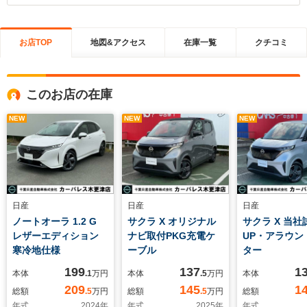
お店TOP
地図&アクセス
在庫一覧
クチコミ
このお店の在庫
NEW
NEW
NEW
日産
日産
日産
ノートオーラ 1.2 G
サクラ X オリジナル
サクラ X 当社
レザーエディション
ナビ取付PKG充電ケ
UP・アラウン
寒冷地仕様
ーブル
ター
199
137
1
本体
.1
万円
本体
.5
万円
本体
209
145
1
総額
.5
万円
総額
.5
万円
総額
年式
2024
年
年式
2025
年
年式