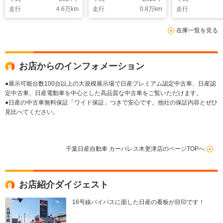
走行
4.6
万km
走行
0.8
万km
走行
在庫一覧を見る
お店からのインフォメーション
●展示可能台数100台以上の大規模展示場で日産プレミアム認定中古車、日産認
定中古車、日産電動車を中心とした高品質な中古車をご覧いただけます。
●日産の中古車無料保証「ワイド保証」つきで安心です。他社の保証内容とぜひ
見比べてください。
千葉日産自動車 カーパレス木更津店のページTOPへ
お店紹介ダイジェスト
16号線バイパスに面した日産の看板が目印です！