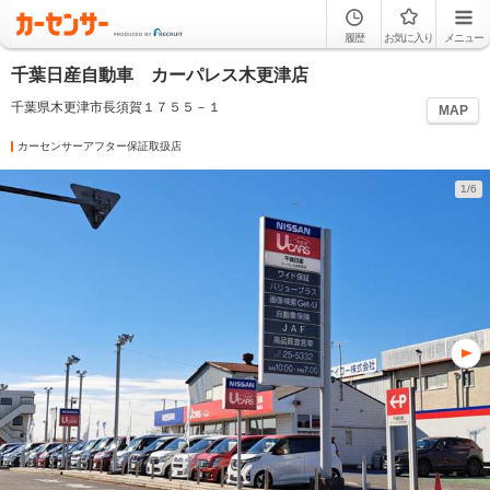
履歴
お気に入り
メニュー
千葉日産自動車 カーパレス木更津店
千葉県木更津市長須賀１７５５－１
MAP
カーセンサーアフター保証取扱店
1/6