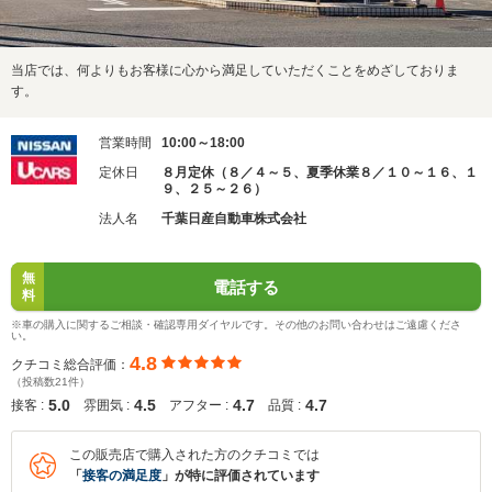
当店では、何よりもお客様に心から満足していただくことをめざしておりま
す。
営業時間
10:00～18:00
定休日
８月定休（８／４～５、夏季休業８／１０～１６、１
９、２５～２６）
法人名
千葉日産自動車株式会社
無
電話する
料
※車の購入に関するご相談・確認専用ダイヤルです。その他のお問い合わせはご遠慮くださ
い。
4.8
クチコミ総合評価：
（投稿数21件）
5.0
4.5
4.7
4.7
接客 :
雰囲気 :
アフター :
品質 :
この販売店で購入された方のクチコミでは
「
接客の満足度
」が特に評価されています