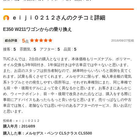
ｅｉｊｉ０２１２さんのクチコミ詳細
E350 W211ワゴンからの乗り換え
5
総合評価
2016/08/27投稿
点
5
5
5
5
接客 :
雰囲気 :
アフター :
品質 :
TUCさんでは、2台目の購入となります。本体価格もリーズナブル、ポリマー、
オイル交換も3年9回付き、1年保証付きは中古車店では中々ないと思います。
また、お店のスタッフは担当者制なので、納車時からいろいろと面倒を見てく
れます。試乗も長くさせてくれます。メルセデスに限らず、輸入車全般の電気
系トラブルとその発生しやすい箇所等は、それぞれ車種別にまた、同じ車種で
も前・中・後期モデルによって全く異なるかと思います。お客さまにあらかじ
め、ウィークポイント、前・中・後期で改良された点などは、購入をする際に
事前にアドバイスもあったらもっと良いかなと思います。売りっぱなしの中古
車店では無く、老舗ならでは思いやりのあるアフターのサービス、良いお店だ
と思います。
投稿者：ｅｉｊｉ０２１２
購入年月：
2014/09
購入した車：メルセデス・ベンツ CLSクラス CLS500