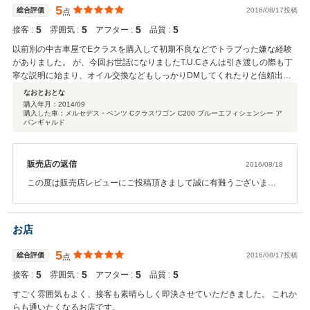
5
総合評価
2016/08/17投稿
点
5
5
5
5
接客 :
雰囲気 :
アフター :
品質 :
以前別の中古車屋でEクラスを購入して初期不良などでトラブった嫌な経験
がありました。 が、今回お世話になりましたT.U.Cさんは引き渡しの際も丁
寧な説明に始まり、オイル交換などもしっかりDMしてくれたりと信頼出来
るショップです。 色々とユーザーの希望も聞いてくれます。 今後とも宜し
なおとおとな
くお願いします。
購入年月：
2014/09
購入した車：メルセデス・ベンツ Cクラスワゴン C200 ブルーエフィシェンシー ア
バンギャルド
販売店の返信
2016/08/18
この度は販売店レビューにご投稿頂きまして誠に有難うございま
す。輸入車販売店としてお客様より満点評価を頂いた事、以前お乗
りになられていたお車でメルセデスベンツのイメージが悪くなって
しまったにもかかわらず、弊社在庫車輌にお問い合わせ、ご購入頂
お店
けました事を当社スタッフ一同大変嬉しく思います。誠に有難うご
ざいます。オイル交換等のアフターサービスの他お客様からの様々
5
総合評価
2016/08/17投稿
点
なご希望に出来る限りお応えしていく事が私共に出来る最大限のサ
5
5
5
5
接客 :
ポートだと考えておりますので、お困りの事がございましたらお気
雰囲気 :
アフター :
品質 :
軽に担当営業までご連絡下さいませ。今後とも末永いお付き合いを
すごく雰囲気もよく、接客も素晴らしく即決させていただきました。 これか
宜しくお願い致します。
らも通いたくなるお店です。