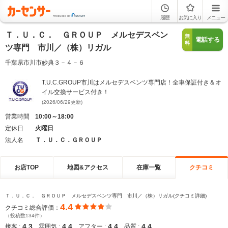
履歴
お気に入り
メニュー
Ｔ．Ｕ．Ｃ． ＧＲＯＵＰ メルセデスベン
無
電話する
料
ツ専門 市川／（株）リガル
千葉県市川市妙典３－４－６
T.U.C.GROUP市川はメルセデスベンツ専門店！全車保証付き＆オ
イル交換サービス付き！
(2026/06/29更新)
営業時間
10:00～18:00
定休日
火曜日
法人名
Ｔ．Ｕ．Ｃ．ＧＲＯＵＰ
お店TOP
地図&アクセス
在庫一覧
クチコミ
Ｔ．Ｕ．Ｃ． ＧＲＯＵＰ メルセデスベンツ専門 市川／（株）リガル(クチコミ詳細)
4.4
クチコミ総合評価：
（投稿数134件）
4.3
4.4
4.4
4.4
接客 :
雰囲気 :
アフター :
品質 :