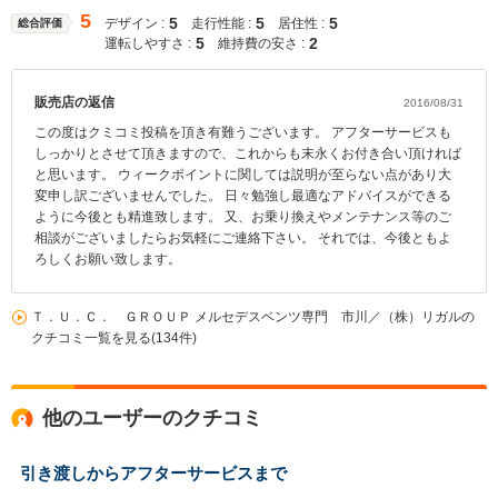
5
5
5
5
デザイン :
走行性能 :
居住性 :
総合評価
5
2
運転しやすさ :
維持費の安さ :
販売店の返信
2016/08/31
この度はクミコミ投稿を頂き有難うございます。 アフターサービスも
しっかりとさせて頂きますので、これからも末永くお付き合い頂ければ
と思います。 ウィークポイントに関しては説明が至らない点があり大
変申し訳ございませんでした。 日々勉強し最適なアドバイスができる
ように今後とも精進致します。 又、お乗り換えやメンテナンス等のご
相談がございましたらお気軽にご連絡下さい。 それでは、今後ともよ
ろしくお願い致します。
Ｔ．Ｕ．Ｃ． ＧＲＯＵＰ メルセデスベンツ専門 市川／（株）リガルの
クチコミ一覧を見る(134件)
他のユーザーのクチコミ
引き渡しからアフターサービスまで