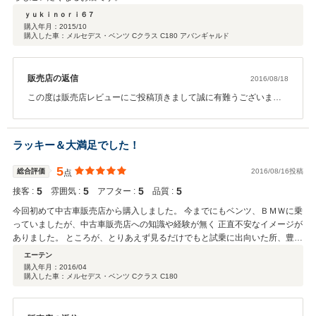
ｙｕｋｉｎｏｒｉ６７
購入年月：
2015/10
購入した車：メルセデス・ベンツ Cクラス C180 アバンギャルド
販売店の返信
2016/08/18
この度は販売店レビューにご投稿頂きまして誠に有難うございま
す。ご購入頂くお車が素晴らしい物である事は勿論ですが、お客様
がゆったりとお車をご覧頂く事が出来るお店の雰囲気、初めての輸
入車購入でも安心してお乗り頂く事が出来る万全のアフターサービ
ラッキー＆大満足でした！
ス、ご購入後も頼って頂けるセールスアドバイザーの存在等が必要
不可欠であると考えております。南行徳店には自社工場も完備して
5
総合評価
2016/08/16投稿
点
おりますので、お車の事でお困りの事がございましたらお気軽に担
5
5
5
5
接客 :
当営業までご連絡下さいませ。今後とも末永いお付き合いを宜しく
雰囲気 :
アフター :
品質 :
お願い致します。
今回初めて中古車販売店から購入しました。 今までにもベンツ、ＢＭＷに乗
っていましたが、中古車販売店への知識や経験が無く 正直不安なイメージが
ありました。 ところが、とりあえず見るだけでもと試乗に出向いた所、豊富
な在庫とクオリティーの高さ、価格の安さに負のイメージが一気に払しょく
エーテン
され希望通りの車を購入することができました。 Ｃ１８０ですが、車両内外
購入年月：
2016/04
購入した車：メルセデス・ベンツ Cクラス C180
の美麗さはもちろん、新車同様の乗り心地や居住性で中古であることを忘れ
るような感想を持っています。 車購入は色々と迷いが生じるものです。その
迷いや疑問、希望に親身に対応してもらえて、 ユーザーの立場になったアド