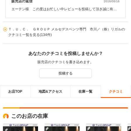
バイスがとても役立ちました。 担当者の丁寧親切な対応態度をはじめ、店内
販売店の返信
2016/08/16
の明るい雰囲気やスタッフの感じも大変良いので気軽に入店しやすい販売店
エーテン様 この度はお忙しい中レビューを投稿して頂き誠に有難
です。 定期無料オイル交換やアフターケアは嬉しいものですし、今後もどん
うございます。総合評価５点といった素晴らしい評価まで頂戴し大
な小さなトラブルでも相談できると思うと良い主治医がいるようで安心して
変恐縮でございます。エーテン様から「大満足」と仰って頂け私共
カーライフを楽しめます。 ＴＵＣさんに巡り合えたのは大変にラッキーでし
も大変嬉しく思っております。エーテン様のように今まで輸入車に
たし、購入車には大満足。 とにかくお勧めの販売店です。
Ｔ．Ｕ．Ｃ． ＧＲＯＵＰ メルセデスベンツ専門 市川／（株）リガルの
乗って来られた方や、これから初めて輸入車を所有しようと考えて
クチコミ一覧を見る(134件)
いる方、どのお客様にも数多くの在庫車輌の中から「お客様に合っ
た１台」をご案内出来る体制を常に整えております。輸入車専門店
としての豊富な知識を活かし、常にお客様目線に立ちお車選びをサ
あなたのクチコミを投稿しませんか？
ポートさせて頂く事が私共の使命と考えております。エーテン様よ
りお車の購入にあたって弊社をお選び頂けました事、スタッフ一同
販売店のクチコミを書き込めます。
感謝しております。今後も誠心誠意エーテン様のカーライフをサポ
ート出来ますよう精進して参りますので、末永いお付き合いの程宜
投稿する
しくお願い申し上げます。
お店TOP
地図&アクセス
在庫一覧
クチコミ
このお店の在庫