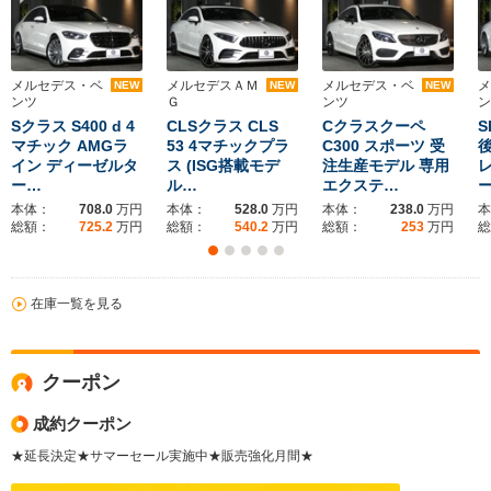
メルセデス・ベ
メルセデスＡＭ
メルセデス・ベ
メ
NEW
NEW
NEW
ンツ
Ｇ
ンツ
ン
Sクラス S400 d 4
CLSクラス CLS
Cクラスクーペ
S
マチック AMGラ
53 4マチックプラ
C300 スポーツ 受
後
イン ディーゼルタ
ス (ISG搭載モデ
注生産モデル 専用
ー…
ル…
エクステ…
本体：
708.0
万円
本体：
528.0
万円
本体：
238.0
万円
本
総額：
725.2
万円
総額：
540.2
万円
総額：
253
万円
総
在庫一覧を見る
クーポン
成約クーポン
★延長決定★サマーセール実施中★販売強化月間★