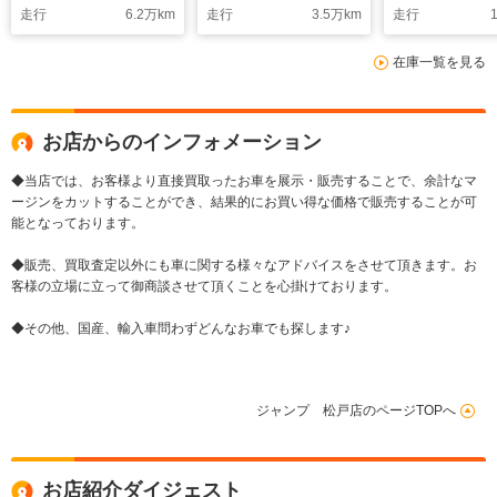
走行
6.2
万km
走行
3.5
万km
走行
1
在庫一覧を見る
お店からのインフォメーション
◆当店では、お客様より直接買取ったお車を展示・販売することで、余計なマ
ージンをカットすることができ、結果的にお買い得な価格で販売することが可
能となっております。
◆販売、買取査定以外にも車に関する様々なアドバイスをさせて頂きます。お
客様の立場に立って御商談させて頂くことを心掛けております。
◆その他、国産、輸入車問わずどんなお車でも探します♪
ジャンプ 松戸店のページTOPへ
お店紹介ダイジェスト