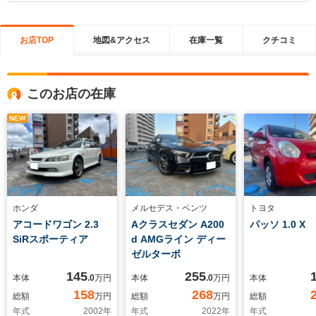
お店TOP
地図&アクセス
在庫一覧
クチコミ
このお店の在庫
NEW
ホンダ
メルセデス・ベンツ
トヨタ
アコードワゴン 2.3
Aクラスセダン A200
パッソ 1.0 X
SiRスポーティア
d AMGライン ディー
ゼルターボ
145
255
本体
.0
万円
本体
.0
万円
本体
158
268
総額
万円
総額
万円
総額
年式
2002
年
年式
2022
年
年式