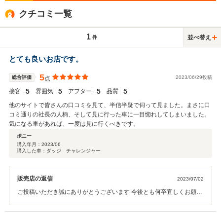
クチコミ一覧
1
並べ替え
件
とても良いお店です。
5
総合評価
2023/06/29投稿
点
5
5
5
5
接客 :
雰囲気 :
アフター :
品質 :
他のサイトで皆さんの口コミを見て、半信半疑で伺って見ました。まさに口
コミ通りの社長の人柄、そして見に行った車に一目惚れしてしまいました。
気になる車があれば、一度は見に行くべきです。
ポニー
購入年月：
2023/06
購入した車：ダッジ チャレンジャー
販売店の返信
2023/07/02
ご投稿いただき誠にありがとうございます 今後とも何卒宜しくお願い
申し上げます。 ありがとうございます