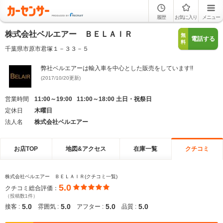
履歴
お気に入り
メニュー
株式会社ベルエアー ＢＥＬＡＩＲ
無
電話する
料
千葉県市原市君塚１－３３－５
弊社ベルエアーは輸入車を中心とした販売をしています!!
(2017/10/20更新)
営業時間
11:00～19:00 11:00～18:00 土日・祝祭日
定休日
木曜日
法人名
株式会社ベルエアー
お店TOP
地図&アクセス
在庫一覧
クチコミ
株式会社ベルエアー ＢＥＬＡＩＲ(クチコミ一覧)
5.0
クチコミ総合評価：
（投稿数1件）
5.0
5.0
5.0
5.0
接客 :
雰囲気 :
アフター :
品質 :