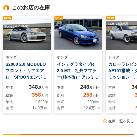
このお店の在庫
NEW
NEW
NEW
ホンダ
ホンダ
トヨタ
S2000 2.0 MODULO
インテグラタイプR
カローラレビン
フロント・リアエア
2.0 MT 社外マフラ
AE101搭載・
ロ・SPOONエンジン
ー(柿本改)・アルミラ
ミッション・
回り・HKSマフラ
ジエーター・バックス
ADVAN A3
348
248
3
本体
.0
万円
本体
.0
万円
本体
ー・タイプSシフトレ
キンMOMOステアリ
ル・FRPボン
358
258
総額
万円
総額
万円
総額
バー
ング・メーター・純正
ロールケージ
年式
1999
年
年式
2004
年
年式
RECAROシート・純
アロ・社外ウ
走行
14.0
万km
走行
12.6
万km
走行
3
正ブレンボキャリパ
バケットシー
ー・社外ナビ
メーター・
在庫一覧を見る