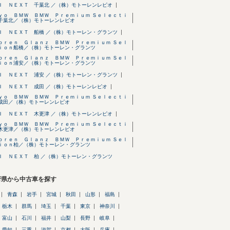
Ｉ ＮＥＸＴ 千葉北 ／（株）モトーレンレピオ
ｙｏ ＢＭＷ ＢＭＷ Ｐｒｅｍｉｕｍ Ｓｅｌｅｃｔｉ
千葉北／（株）モトーレンレピオ
Ｉ ＮＥＸＴ 船橋 ／（株）モトーレン・グランツ
ｏｒｅｎ Ｇｌａｎｚ ＢＭＷ Ｐｒｅｍｉｕｍ Ｓｅｌ
ｉｏｎ船橋／（株）モトーレン・グランツ
ｏｒｅｎ Ｇｌａｎｚ ＢＭＷ Ｐｒｅｍｉｕｍ Ｓｅｌ
ｉｏｎ浦安／（株）モトーレン・グランツ
Ｉ ＮＥＸＴ 浦安 ／（株）モトーレン・グランツ
Ｉ ＮＥＸＴ 成田 ／（株）モトーレンレピオ
ｙｏ ＢＭＷ ＢＭＷ Ｐｒｅｍｉｕｍ Ｓｅｌｅｃｔｉ
成田／（株）モトーレンレピオ
Ｉ ＮＥＸＴ 木更津 ／（株）モトーレンレピオ
ｙｏ ＢＭＷ ＢＭＷ Ｐｒｅｍｉｕｍ Ｓｅｌｅｃｔｉ
木更津／（株）モトーレンレピオ
ｏｒｅｎ Ｇｌａｎｚ ＢＭＷ Ｐｒｅｍｉｕｍ Ｓｅｌ
ｉｏｎ柏／（株）モトーレン・グランツ
Ｉ ＮＥＸＴ 柏 ／（株）モトーレン・グランツ
府県から中古車を探す
青森
岩手
宮城
秋田
山形
福島
栃木
群馬
埼玉
千葉
東京
神奈川
富山
石川
福井
山梨
長野
岐阜
愛知
三重
滋賀
京都
大阪
兵庫