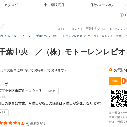
カタログ
中古車販売店
保険/ローン/他
ＭＩＮＩ ＮＥＸＴ 千葉中央 ／（株）モトーレンレピオ
店
ＭＩＮＩ ＮＥＸＴ 千葉中央 ／（株）モトーレンレピオ
ＭＩＮＩ ＮＥＸＴ 千葉中央
千葉中央 ／（株）モトーレンレピオ
お問い
ェア♪試乗車ご準備してお待ちしております♪
0
無料
ループ
葉市中央区末広５－１０－７
MAP
9:00
祝日の場合は営業。月曜日が祝日の場合は火曜日が定休となります）
ージ
※一部ダイヤ
※車の購入に
せはご遠慮く
4.5
点
(投稿数2件)