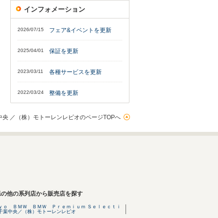
インフォメーション
2026/07/15
フェア&イベントを更新
2025/04/01
保証を更新
2023/03/11
各種サービスを更新
2022/03/24
整備を更新
央 ／（株）モトーレンレピオのページTOPへ
県の他の系列店から販売店を探す
ｙｏ ＢＭＷ ＢＭＷ Ｐｒｅｍｉｕｍ Ｓｅｌｅｃｔｉ
千葉中央／（株）モトーレンレピオ