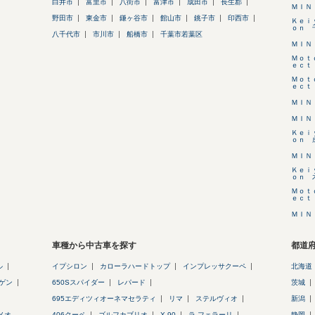
白井市
富里市
八街市
富津市
成田市
長生郡
ＭＩＮ
野田市
東金市
鎌ヶ谷市
館山市
銚子市
印西市
Ｋｅｉ
ｏｎ 
八千代市
市川市
船橋市
千葉市若葉区
ＭＩＮ
Ｍｏｔ
ｅｃｔ
Ｍｏｔ
ｅｃｔ
ＭＩＮ
ＭＩＮ
Ｋｅｉ
ｏｎ 
ＭＩＮ
Ｋｅｉ
ｏｎ 
Ｍｏｔ
ｅｃｔ
ＭＩＮ
車種から中古車を探す
都道
ル
イプシロン
カローラハードトップ
インプレッサクーペ
北海道
ゲン
650Sスパイダー
レパード
茨城
695エディツィオーネマセラティ
リマ
ステルヴィオ
新潟
メオ
406クーペ
ゴルフカブリオ
X-90
ラ フェラーリ
静岡