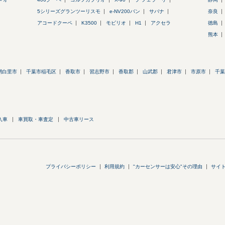
5シリーズグランツーリスモ
e-NV200バン
サバナ
奈良
アコードクーペ
K3500
モビリオ
H1
アクセラ
徳島
熊本
網白里市
千葉市稲毛区
香取市
習志野市
香取郡
山武郡
君津市
市原市
千葉
入車
車買取・車査定
中古車リース
プライバシーポリシー
利用規約
"カーセンサーは安心"その理由
サイ