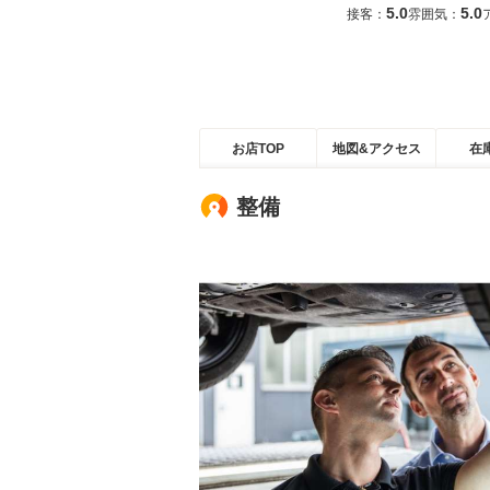
5.0
5.0
接客：
雰囲気：
お店TOP
地図&アクセス
在
整備