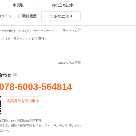
車買取
お役立ち記事
ログイン
閲覧履歴
お気に入り
サイトマップ
(整備) | 中古車なら【カーセンサー】
 ／（株）モトーレンレピオ(整備)
2026/07/15更新
合わせ
078-6003-564814
電話番号を読み取る
ル回線、IP・光回線は利用不可。
関するご相談・確認専用ダイヤルです。その他のお問い合わ
ださい。