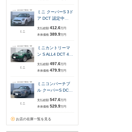
ミニ クーパーS 3ド
ア DCT 認定中…
412.6
支払総額
万円
ミニ
389.9
本体価格
万円
ミニカントリーマ
ン S ALL4 DCT 4…
497.6
支払総額
万円
ミニ
479.9
本体価格
万円
ミニコンバーチブ
ル クーパーS DC…
547.6
支払総額
万円
ミニ
529.9
本体価格
万円
お店の在庫一覧を見る