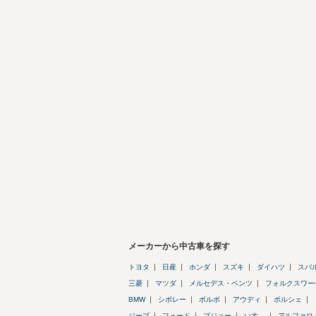
メーカーから中古車を探す
トヨタ
日産
ホンダ
スズキ
ダイハツ
スバ
三菱
マツダ
メルセデス・ベンツ
フォルクスワー
BMW
シボレー
ボルボ
アウディ
ポルシェ
ジープ
フォード
プジョー
いすゞ
アルファロ