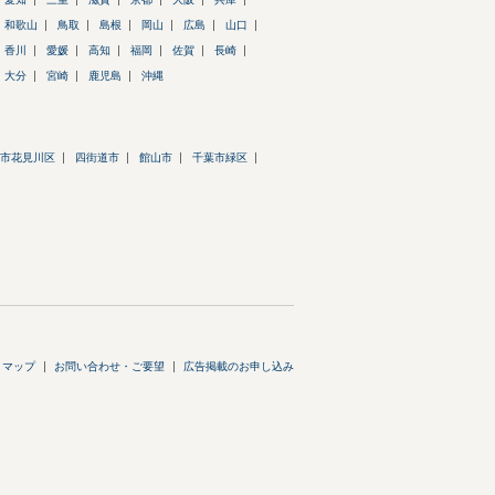
和歌山
鳥取
島根
岡山
広島
山口
香川
愛媛
高知
福岡
佐賀
長崎
大分
宮崎
鹿児島
沖縄
市花見川区
四街道市
館山市
千葉市緑区
トマップ
お問い合わせ・ご要望
広告掲載のお申し込み