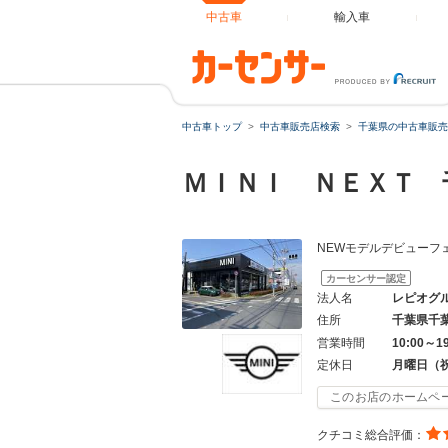
中古車
輸入車
中古車トップ
中古車販売店検索
千葉県の中古車販売
ＭＩＮＩ ＮＥＸＴ 
NEWモデルデビューフ
カーセンサー認定
法人名
レピオグ
住所
千葉県千
営業時間
10:00～1
定休日
月曜日（
このお店のホームペ
クチコミ総合評価：