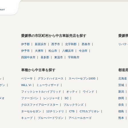
愛媛県の市区町村から中古車販売店を探す
愛媛
伊予郡
新居浜市
西予市
北宇和郡
西条市
リバテ
伊予市
大洲市
松山市
八幡浜市
今治市
四国中央市
喜多郡
東温市
宇和島市
車種から中古車を探す
都道
ル
ベリーサ
グランドハイエース
スーパーセブン1600
北海道
ゲン
WiLL Vi
ミューウィザード
茨城
フィットシャトルハイブリッド
オッティ
ウインド
新潟
メオ
ファーゴバン
レンジャー2
SC
静岡
クロスファイアロードスター
ブルックランズ
奈良
ターセルセダン
12チリンドリ
CT6
C70カブリオレ
徳島
キューブ
ブルーバードワゴン
アベニールカーゴ
熊本