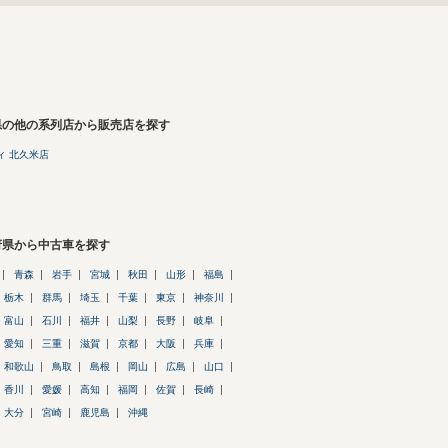
県の他の系列店から販売店を探す
ィ 北久米店
府県から中古車を探す
青森
岩手
宮城
秋田
山形
福島
栃木
群馬
埼玉
千葉
東京
神奈川
富山
石川
福井
山梨
長野
岐阜
愛知
三重
滋賀
京都
大阪
兵庫
和歌山
鳥取
島根
岡山
広島
山口
香川
愛媛
高知
福岡
佐賀
長崎
大分
宮崎
鹿児島
沖縄