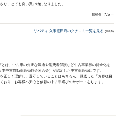
さり、とても良い買い物になりました。
投稿者：
だぁー
リバティ 久米窪田店のクチコミ一覧を見る
(102件)
売店とは、中古車の公正な流通や消費者保護など中古車業界の健全化を
 日本中古自動車販売協会連合会）が認定した中古車販売店です。
を正しく理解し、遵守していることはもちろん、徹底した「お客様目
ており、お客様へ安心と信頼の中古車選びのサポートをします。