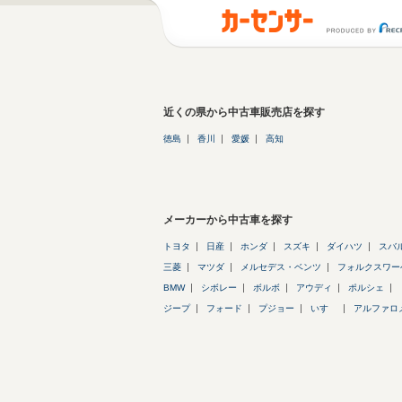
近くの県から中古車販売店を探す
徳島
香川
愛媛
高知
メーカーから中古車を探す
トヨタ
日産
ホンダ
スズキ
ダイハツ
スバ
三菱
マツダ
メルセデス・ベンツ
フォルクスワー
BMW
シボレー
ボルボ
アウディ
ポルシェ
ジープ
フォード
プジョー
いすゞ
アルファロ