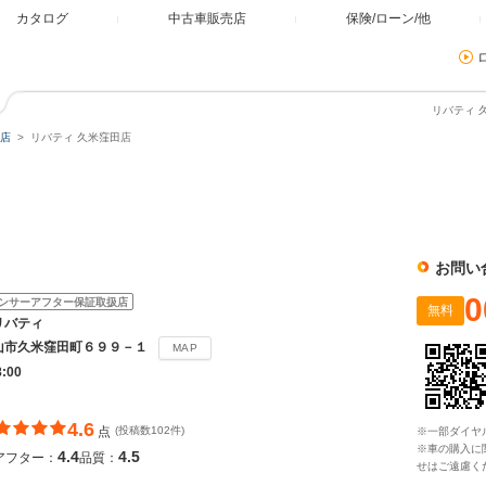
カタログ
中古車販売店
保険/ローン/他
リバティ 
店
リバティ 久米窪田店
お問い
0
ンサーアフター保証取扱店
無料
リバティ
山市久米窪田町６９９－１
MAP
8:00
4.6
点
(投稿数102件)
※一部ダイヤ
※車の購入に
4.4
4.5
アフター：
品質：
せはご遠慮く