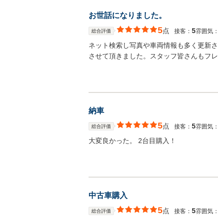
お世話になりました。
5
点
5
接客：
雰囲気
総合評価
ネット検索し写真や車両情報も多く更新さ
させて頂きました。スタッフ皆さんもフレ
納車
5
点
5
接客：
雰囲気
総合評価
大変良かった。 2台目購入！
中古車購入
5
点
5
接客：
雰囲気
総合評価