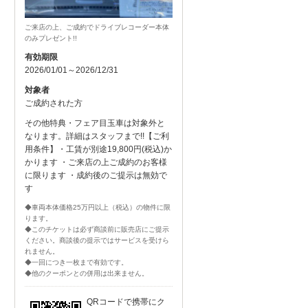
ご来店の上、ご成約でドライブレコーダー本体
のみプレゼント!!
有効期限
2026/01/01～2026/12/31
対象者
ご成約された方
その他特典・フェア目玉車は対象外と
なります。詳細はスタッフまで!!【ご利
用条件】・工賃が別途19,800円(税込)か
かります ・ご来店の上ご成約のお客様
に限ります ・成約後のご提示は無効で
す
◆車両本体価格25万円以上（税込）の物件に限
ります。
◆このチケットは必ず商談前に販売店にご提示
ください。商談後の提示ではサービスを受けら
れません。
◆一回につき一枚まで有効です。
◆他のクーポンとの併用は出来ません。
QRコードで携帯にク