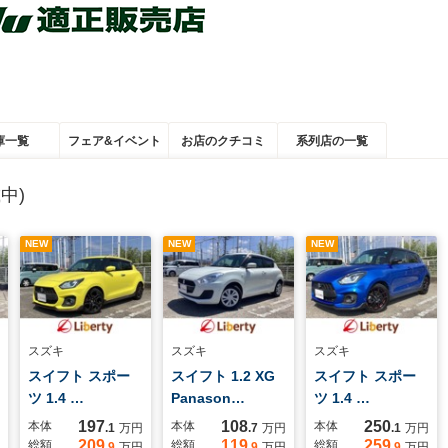
庫一覧
フェア&イベント
お店のクチコミ
系列店の一覧
中)
NEW
NEW
NEW
スズキ
スズキ
スズキ
スイフト スポー
スイフト 1.2 XG
スイフト スポー
ツ 1.4 …
Panason…
ツ 1.4 …
197
108
250
本体
本体
本体
.1
万円
.7
万円
.1
万円
209
119
259
総額
総額
総額
.9
万円
.9
万円
.9
万円