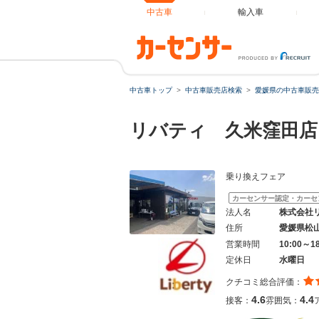
中古車
輸入車
中古車トップ
中古車販売店検索
愛媛県の中古車販売
リバティ 久米窪田店
乗り換えフェア
カーセンサー認定・カーセ
法人名
株式会社
住所
愛媛県松
営業時間
10:00～1
定休日
水曜日
クチコミ総合評価：
4.6
4.4
接客：
雰囲気：