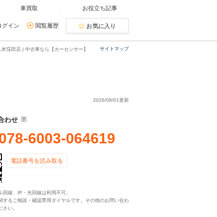
車買取
お役立ち記事
ログイン
閲覧履歴
お気に入り
サイトマップ
久米窪田店 | 中古車なら【カーセンサー】
2026/08/01更新
合わせ
078-6003-064619
電話番号を読み取る
ル回線、IP・光回線は利用不可。
関するご相談・確認専用ダイヤルです。その他のお問い合わ
ださい。