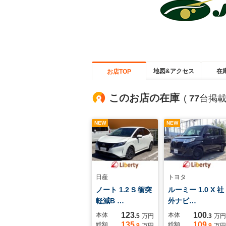
地図&アクセス
在
お店TOP
このお店の在庫
(
77
台掲載
NEW
NEW
日産
トヨタ
ノート 1.2 S 衝突
ルーミー 1.0 X 社
軽減B …
外ナビ…
123
100
本体
本体
.5
万円
.3
万円
135
109
総額
総額
.9
万円
.9
万円