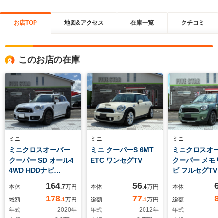
お店TOP
地図&アクセス
在庫一覧
クチコミ
このお店の在庫
ミニ
ミニ
ミニ
ミニクロスオーバー
ミニ クーパーS 6MT
ミニクロスオ
クーパー SD オール4
ETC ワンセグTV
クーパー メモ
4WD HDDナビ
ビ フルセグTV
Bluetooth バックカ
Bluetooth 
164
56
本体
.7
万円
本体
.4
万円
本体
メラ ETC ドライブレ
メラ ドライブ
178
77
総額
.1
万円
総額
.1
万円
総額
コーダー 電動シート
ダー ETC
年式
2020
年
年式
2012
年
年式
電動リアゲート