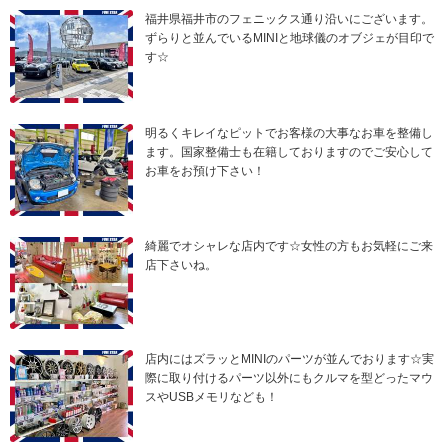
福井県福井市のフェニックス通り沿いにございます。
ずらりと並んでいるMINIと地球儀のオブジェが目印で
す☆
明るくキレイなピットでお客様の大事なお車を整備し
ます。国家整備士も在籍しておりますのでご安心して
お車をお預け下さい！
綺麗でオシャレな店内です☆女性の方もお気軽にご来
店下さいね。
店内にはズラッとMINIのパーツが並んでおります☆実
際に取り付けるパーツ以外にもクルマを型どったマウ
スやUSBメモリなども！