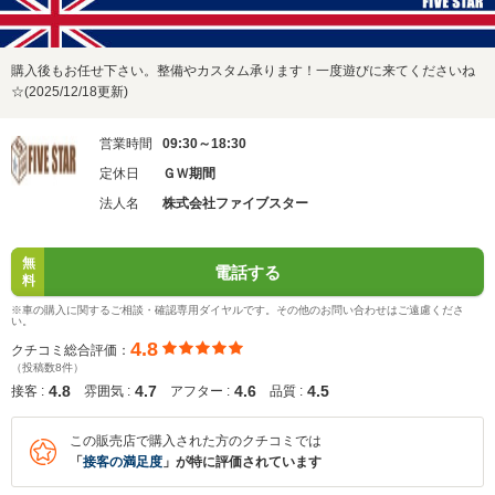
購入後もお任せ下さい。整備やカスタム承ります！一度遊びに来てくださいね
☆(2025/12/18更新)
営業時間
09:30～18:30
定休日
ＧＷ期間
法人名
株式会社ファイブスター
無
電話する
料
※車の購入に関するご相談・確認専用ダイヤルです。その他のお問い合わせはご遠慮くださ
い。
4.8
クチコミ総合評価：
（投稿数8件）
4.8
4.7
4.6
4.5
接客 :
雰囲気 :
アフター :
品質 :
この販売店で購入された方のクチコミでは
「
接客の満足度
」が特に評価されています