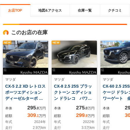
お店TOP
地図&アクセス
在庫一覧
クチコミ
このお店の在庫
NEW
NEW
マツダ
マツダ
マツダ
CX-5 2.2 XD レトロス
CX-8 2.5 25S ブラッ
CX-60 2.5 2
ポーツエディション
クトーン エディショ
ケージ ドラレ
ディーゼルターボ ナ
ン ドラレコ パワー
ワーゲート 
ビ ドラレコ 360ビ
ゲート 全方位モニタ
ニター ナビ 
295
275
2
本体
.0
万円
本体
.0
万円
本体
ューモニター パワー
ー
309
299
3
総額
.1
万円
総額
.9
万円
総額
リフトゲート
年式
2024
年
年式
2022
年
年式
走行
2.9
万km
走行
3.5
万km
走行