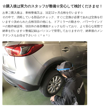
☆購入後は実力のスタッフが整備☆安心して検討くださませ！
お車ご購入後は、車検整備又は、法定12ヶ月点検を行います☆
その中で、消耗している部品のチェック、すぐに交換が必要であれば交換を行
います☆決められた点検項目の他にも、ドアミラーの動きや、パワーウインド
ーの動作確認等、項目外の各部機能チェックも行っており、より安心な状態で
納車を行います☆整備記録はパソコンで管理しておりますので、納車後のメン
テナンスもお任せ下さい☆（＾ｏ＾）