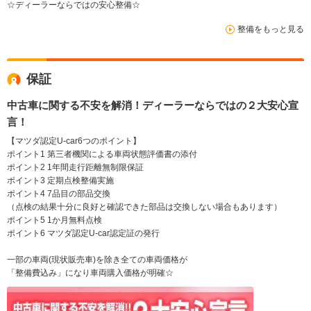
☆ディーラーならではの安心整備☆
整備をもっと見る
保証
中古車に関する不安を解消！ディーラーならではの２大安心宣
言！
【マツダ認定U-car6つのポイント】
ポイント1 第三者機関による車両状態評価書の添付
ポイント2 1年間走行距離無制限保証
ポイント3 定期点検整備実施
ポイント4 7品目の部品交換
（点検の結果十分に良好と確認できた部品は交換しない場合もあります）
ポイント5 1か月無料点検
ポイント6 マツダ認定U-car認定証の発行
一部の車両(現状販売車)を除き全ての車両価格が
「整備費込み」になり車両購入価格が明確☆