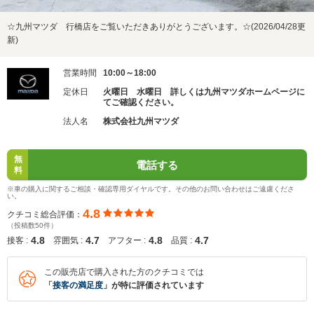
☆九州マツダ 行橋店をご覧いただきありがとうございます。☆(2026/04/28更
新)
営業時間
10:00～18:00
定休日
火曜日 水曜日 詳しくは九州マツダホームページに
てご確認ください。
法人名
株式会社九州マツダ
無
電話する
料
※車の購入に関するご相談・確認専用ダイヤルです。その他のお問い合わせはご遠慮くださ
い。
4.8
クチコミ総合評価：
（投稿数50件）
4.8
4.7
4.8
4.7
接客 :
雰囲気 :
アフター :
品質 :
この販売店で購入された方のクチコミでは
「
接客の満足度
」が特に評価されています