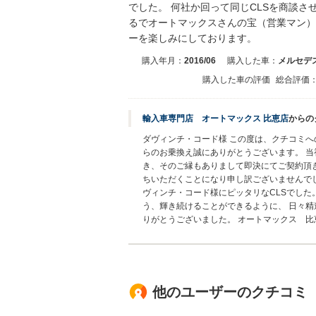
でした。 何社か回って同じCLSを商談
るでオートマックスさんの宝（営業マン）
ーを楽しみにしております。
購入年月：
2016/06
購入した車：
メルセデス
購入した車の評価
総合評価
輸入車専門店 オートマックス 比恵店
からの
ダヴィンチ・コード様 この度は、クチコミへ
らのお乗換え誠にありがとうございます。 当
き、そのご縁もありまして即決にてご契約頂き
ちいただくことになり申し訳ございませんでし
ヴィンチ・コード様にピッタリなCLSでした
う、輝き続けることができるように、 日々精
りがとうございました。 オートマックス 
他のユーザーのクチコミ