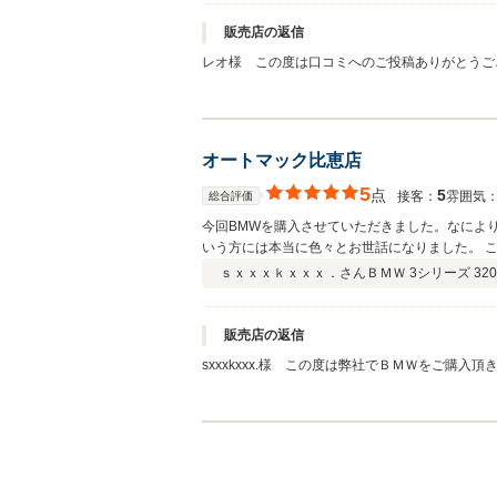
販売店の返信
レオ様 この度は口コミへのご投稿ありがとうご
遠方様という形でのお付き合いとなっております
す。また福岡に来られた際は是非お立ち寄りくだ
オートマック比恵店
5
点
5
接客：
雰囲気
総合評価
今回BMWを購入させていただきました。なによ
いう方には本当に色々とお世話になりました。 この
野さん 本当にありがとうございました。 おかげさまで順調にお乗りできてま
ｓｘｘｘｋｘｘｘ．さん
ＢＭＷ 3シリーズ 320
マックス比恵店での購入 とても満足しておりま
販売店の返信
sxxxkxxx.様 この度は弊社でＢＭＷをご
sxxxkxxx.様のご協力のおかげでスムーズ
ログハウス店に異動になりましたが、今後ともサポートさせて頂きます。 福岡に寄ら
くださいね。 よろしくお願いいたします。