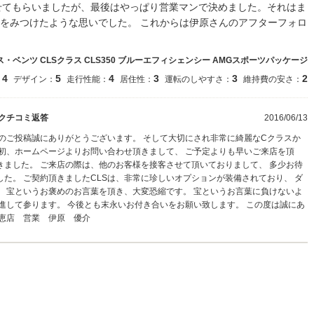
させてもらいましたが、最後はやっぱり営業マンで決めました。それはま
をみつけたような思いでした。 これからは伊原さんのアフターフォロ
・ベンツ CLSクラス CLS350 ブルーエフィシェンシー AMGスポーツパッケージ
4
5
4
3
3
2
：
デザイン：
走行性能：
居住性：
運転のしやすさ：
維持費の安さ：
クチコミ返答
2016/06/13
のご投稿誠にありがとうございます。 そして大切にされ非常に綺麗なCクラスか
初、ホームページよりお問い合わせ頂きまして、 ご予定よりも早いご来店を頂
ました。 ご来店の際は、他のお客様を接客させて頂いておりまして、 多少お待
た。 ご契約頂きましたCLSは、非常に珍しいオプションが装備されており、 ダ
。 宝というお褒めのお言葉を頂き、大変恐縮です。 宝というお言葉に負けないよ
進して参ります。 今後とも末永いお付き合いをお願い致します。 この度は誠にあ
比恵店 営業 伊原 優介