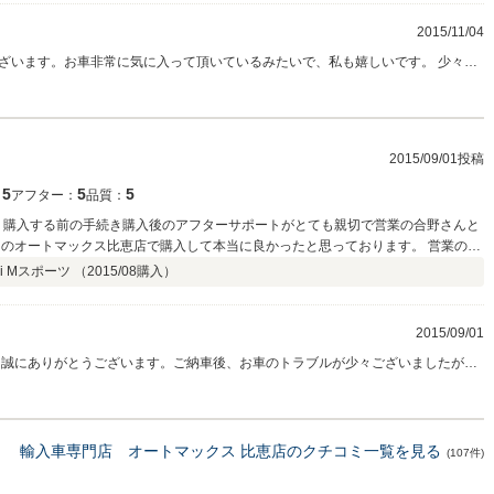
2015/11/04
ざいます。お車非常に気に入って頂いているみたいで、私も嬉しいです。 少々ご
がしっかりとご対応させて頂きますので、これからもよろしくお願いいたしま
さいませ。
2015/09/01投稿
5
5
5
：
アフター：
品質：
り購入する前の手続き購入後のアフターサポートがとても親切で営業の合野さんと
オートマックス比恵店で購入して本当に良かったと思っております。 営業の合
す。 これからもよろしくお願いいたします。 オート
i Mスポーツ （
2015/08
購入）
す。
2015/09/01
購入頂き誠にありがとうございます。ご納車後、お車のトラブルが少々ございましたが、
に対応でき、ホッとしております。この度、私合野は比恵店から国産車を主に扱っている
れる際は今度はログハウス店にも遊びに来て
輸入車専門店 オートマックス 比恵店のクチコミ一覧を見る
(107件)