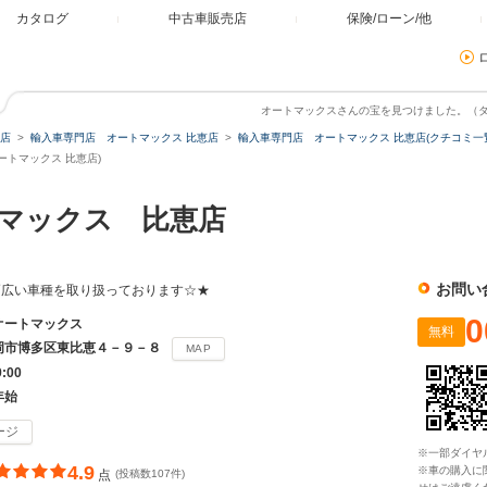
カタログ
中古車販売店
保険/ローン/他
オートマックスさんの宝を見つけました。（
店
輸入車専門店 オートマックス 比恵店
輸入車専門店 オートマックス 比恵店(クチコミ一
トマックス 比恵店)
マックス 比恵店
お問い
幅広い車種を取り扱っております☆★
0
オートマックス
無料
岡市博多区東比恵４－９－８
MAP
9:00
年始
ージ
※一部ダイヤ
4.9
※車の購入に
点
(投稿数107件)