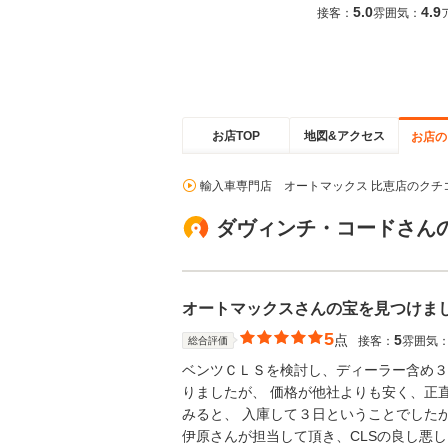
5.0
4.9
接客：
雰囲気：
お店TOP
地図&アクセス
お店の
輸入車専門店 オートマックス 比恵店のクチ
ダヴィンチ・コードさん
オートマックスさんの宝を見つけま
5
点
5
接客：
雰囲気
総合評価
ベンツＣＬＳを検討し、ディーラー含め３
りましたが、 価格が他社よりも安く、正
みると、 入庫して３日ということでした
伊原さんが担当して頂き、CLSの良し悪