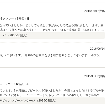
2016/06/12投稿
5
5
5
：
アフター：
品質：
なっていましたが、どうしても欲しい車があったので店を訪れました。 まず、親
車まで任せきりでした。 これなら、なかなか来店できない遠方の方も安心して買
ーペ （
2016/06
購入）
2016/06/14
がとうございます。 お褒めのお言葉を頂き誠にありがとうございます。 ボブ父さ
て頂きます。 ご購入後の整備に関しましても、オイル交換から車検まで、また、
軽にご相談ください。 新たなカーライフをお楽しみください。 今後ともよろしく
2015/11/03投稿
‐
5
4
：
アフター：
品質：
ています。3ヶ月前にザビートルを買いましたが、今日ちょっとだけトラブルがあ
聞いてくださり、ディーラーで治してもらって下さいの事でした。家が広島で遠
でしたが安心できました。営業の合野さんにはとても感謝しています。オートマ
デザイン レザー パッケージ （
2015/08
購入）
りがとうごさいました。