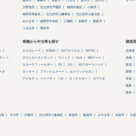
福津市
嘉麻市
宮若市
八女市
直方市
田川市
オート
大野城市
北九州市戸畑区
福岡市南区
小郡市
福岡市博多区
北九州市八幡東区
北九州市小倉北区
みやま市
福岡市中央区
三潴郡
糸島市
朝倉市
うきは市
豊前市
車種から中古車を探す
都道
ル
エスカレード
K3500
C3プルリエル
307CC
北海道
ゲン
タウンエーストラック
ウインド
GLS
M4クーペ
茨城
カローラフィールダー
Z4
131
A5スポーツバック
新潟
メオ
ロッキー
ファントムクーペ
セドリックセダン
静岡
アクセラ
ベリーサ
パオ
ロックスター
カブリオ
奈良
徳島
熊本
倉郡
大川市
行橋市
北九州市小倉南区
筑後市
飯塚市
みやま市
糸島市
久留