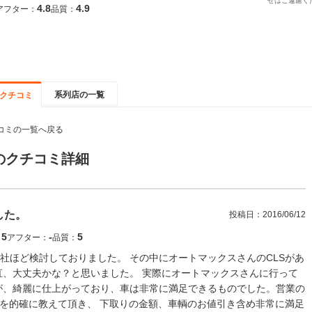
せはご遠慮く
4.8
4.9
アフター：
品質：
系列店の一覧
クチコミ
コミの一覧へ戻る
のクチコミ詳細
した。
投稿日：
2016/06/12
5
‐
5
：
アフター：
品質：
社ほど検討しておりました。 その中にオートマックスさんのCLSがあ
直、大丈夫かな？と思いました。 実際にオートマックスさんに行って
が、綺麗に仕上がっており、車は非常に満足できるものでした。営業の
しを的確に教えて頂き、 下取りの金額、車輌のお値引き含め非常に満足