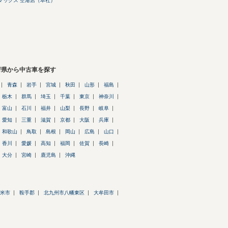
マックス 空港店（本社）
府県から中古車を探す
青森
岩手
宮城
秋田
山形
福島
栃木
群馬
埼玉
千葉
東京
神奈川
富山
石川
福井
山梨
長野
岐阜
愛知
三重
滋賀
京都
大阪
兵庫
和歌山
鳥取
島根
岡山
広島
山口
香川
愛媛
高知
福岡
佐賀
長崎
大分
宮崎
鹿児島
沖縄
米市
鞍手郡
北九州市八幡東区
大牟田市