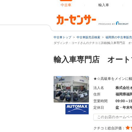
中古車
輸入車
中古車トップ
中古車販売店検索
福岡県の中古車販売
ダヴィンチ・コードさんのクチコミ詳細(輸入車専門店 オー
輸入車専門店 オート
★☆高級車をメインに
法人名
株式会社
住所
福岡県福
営業時間
09:00～1
定休日
盆・年末
このお店のホームペ
クチコミ総合評価：