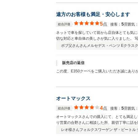
遠方のお客様も満足・安心します
5
点
5
接客：
雰囲気
総合評価
ネットで車を探していて前から店自体とても気に
切な対応と車自体の美しさが気に入りました。 写真より実物がどの車も美しく、これなら安心できると直感し即、決めました。 そ
の後スタッフの方の対応も素晴らしく安心して納
ボブ父さんさん
メルセデス・ベンツ Eクラスク
えるし、付き合っていける店だと思います。
販売店の返信
この度、E350クーペをご購入いただき誠にあり
ん様の評価に負けないよう店舗の向上に詰めさせ
操作方法などで ご不明な点等ございましたらお気
お願い致します。
オートマックス
4
点
5
接客：
雰囲気
総合評価
オートマックスさんでの購入にて、とても満足し
り営業の合野さんに相談した所、親切丁寧に話を
い所で購入したため保証の方は大丈夫かなと心配
レオ様さん
フォルクスワーゲン ザ・ビートル 
ックスさんで車を買ってよかったと思います。あ