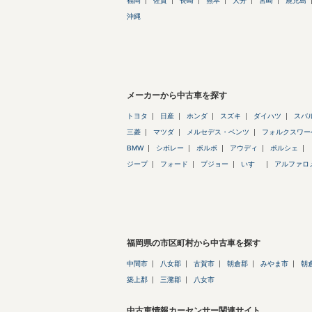
福岡
佐賀
長崎
熊本
大分
宮崎
鹿児島
沖縄
メーカーから中古車を探す
トヨタ
日産
ホンダ
スズキ
ダイハツ
スバ
三菱
マツダ
メルセデス・ベンツ
フォルクスワー
BMW
シボレー
ボルボ
アウディ
ポルシェ
ジープ
フォード
プジョー
いすゞ
アルファロ
福岡県の市区町村から中古車を探す
中間市
八女郡
古賀市
朝倉郡
みやま市
朝
築上郡
三潴郡
八女市
中古車情報カーセンサー関連サイト