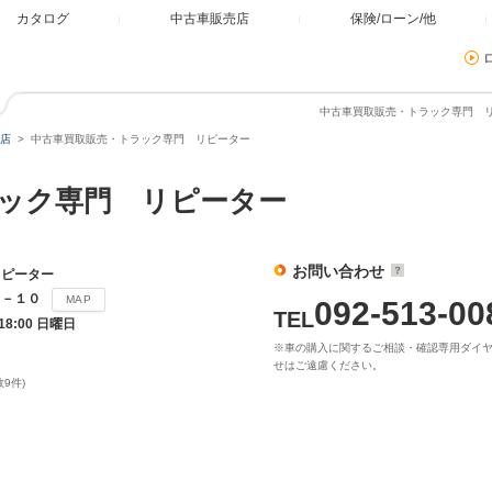
カタログ
中古車販売店
保険/ローン/他
中古車買取販売・トラック専門 リ
店
中古車買取販売・トラック専門 リピーター
ラック専門 リピーター
お問い合わせ
リピーター
５－１０
MAP
092-513-00
TEL
18:00 日曜日
※車の購入に関するご相談・確認専用ダイ
せはご遠慮ください。
数9件)