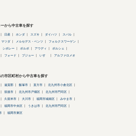
カーから中古車を探す
日産
ホンダ
スズキ
ダイハツ
スバル
マツダ
メルセデス・ベンツ
フォルクスワーゲン
シボレー
ボルボ
アウディ
ポルシェ
フォード
プジョー
いすゞ
アルファロメオ
県の市区町村から中古車を探す
遠賀郡
飯塚市
直方市
北九州市小倉北区
筑後市
北九州市戸畑区
北九州市門司区
久留米市
大川市
福岡市城南区
みやま市
福岡市中央区
うきは市
北九州市門司区
市
福岡市東区