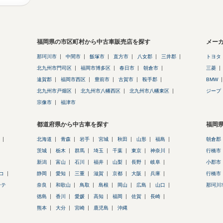
福岡県の市区町村から中古車販売店を探す
メー
那珂川市
中間市
飯塚市
直方市
八女郡
三井郡
トヨタ
北九州市門司区
福岡市博多区
春日市
朝倉市
三菱
遠賀郡
福岡市西区
豊前市
古賀市
鞍手郡
BMW
北九州市戸畑区
北九州市八幡西区
北九州市八幡東区
ジープ
宗像市
福津市
都道府県から中古車を探す
福岡
北海道
青森
岩手
宮城
秋田
山形
福島
朝倉郡
茨城
栃木
群馬
埼玉
千葉
東京
神奈川
行橋市
新潟
富山
石川
福井
山梨
長野
岐阜
小郡市
コ
静岡
愛知
三重
滋賀
京都
大阪
兵庫
行橋市
ンテ
奈良
和歌山
鳥取
島根
岡山
広島
山口
那珂川
徳島
香川
愛媛
高知
福岡
佐賀
長崎
熊本
大分
宮崎
鹿児島
沖縄