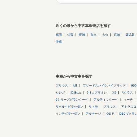
近くの県から中古車販売店を探す
福岡
佐賀
長崎
熊本
大分
宮崎
鹿児島
沖縄
車種から中古車を探す
プリウス
bB
フリードスパイクハイブリッド
900
セレガ
ID.Buzz
9-3カブリオレ
X5
Aクラス
6シリーズグランクーペ
アルティマクーペ
マーチ
リベルタビラセダン
リトモ
プリウス
アトラスロ
インテグラセダン
アルナージ
GS F
DB9ヴォラ