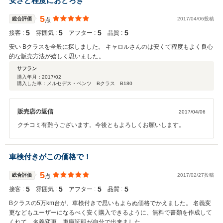
安さと程度におどろき
5
総合評価
2017/04/06投稿
点
5
5
5
5
接客 :
雰囲気 :
アフター :
品質 :
安い Bクラスを全般に探しました。 キャロルさんのは安くて程度もよく良心
的な販売方法が嬉しく思いました。
サフラン
購入年月：
2017/02
購入した車：メルセデス・ベンツ Bクラス B180
販売店の返信
2017/04/06
クチコミ有難うございます。今後ともよろしくお願いします。
車検付きがこの価格で！
5
総合評価
2017/02/27投稿
点
5
5
5
5
接客 :
雰囲気 :
アフター :
品質 :
Bクラスの5万km台が、車検付きで思いもよらぬ価格でかえました。 名義変
更などもユーザーになるべく安く購入できるように、無料で書類を作成して
くれて、名義変更、車庫証明が自分で出来ました。