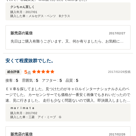
クンちゃん宜しく
購入年月：
2017/01
購入した車：メルセデス・ベンツ Bクラス
販売店の返信
2017/02/27
先日はご購入有難うございます。又、何か有りましたら、お気軽にご
来店ください。
安くて程度抜群でした。
5
総合評価
2017/02/26投稿
点
5
5
5
5
接客 :
雰囲気 :
アフター :
品質 :
ＥＶ車を探してました。見つけたのがキャロルインターナショナルさんのペ
ージでした。 カーセンンサーでも価格が一番安く画像でもきれいだったので
速、見に行きました。 走行も少なく問題ないので購入、即決購入しました。
平均より可也安く程度もいいアイミーブを購入できてとてもハッピーな気分
ｍａｒｉｍａｔａ
です。
購入年月：
2017/02
購入した車：三菱 アイ・ミーブ G
販売店の返信
2017/02/26