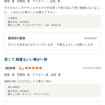
5
5
‐
5
接客 :
雰囲気 :
アフター :
品質 :
キャロルインターナショナルでＶＷを買って知り合えて色々勉強になりまし
た。 これからも車のことを教えて下さい。
こもさん
購入年月：
2016/04
購入した車：フォルクスワーゲン up! black up!
販売店の返信
2016/05/07
口コミを頂きありがとうございます。 今後もよろしくお願いします
安くて.程度もいい車が一杯
5
総合評価
2016/04/27投稿
点
5
5
5
5
接客 :
雰囲気 :
アフター :
品質 :
値段が安いだけでなくイイ車が一杯☆
キンジロウ
購入年月：
2016/02
購入した車：ダイハツ アトレーワゴン