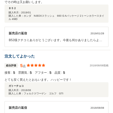
でその時は又お願いします。
Ｂ５２
購入年月：
2019/01
購入した車：ホンダ N-BOXスラッシュ 660 G Aパッケージ 2トーンカラースタイ
ル 4WD
販売店の返信
2019/01/28
B52様クチコミありがとうございます。今後も何かありましたらよろ
しくお願いします。
注文してよかった
5
総合評価
2018/08/08投稿
点
5
5
5
5
接客 :
雰囲気 :
アフター :
品質 :
とても安く買えたとおもいます。 ハッピーです！
ガトーチョコ
購入年月：
2018/08
購入した車：フォルクスワーゲン ゴルフ GTI
販売店の返信
2018/08/08