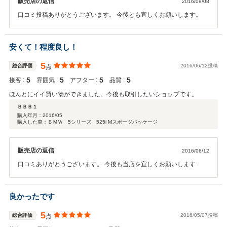
販売店の返信
2016/09/08
口コミ投稿ありがとうございます。 今後とも宜しくお願いします。
安くて！程度良し！
5
総合評価
2016/06/12投稿
点
5
5
5
5
接客 :
雰囲気 :
アフター :
品質 :
ほんとにイイ買い物ができました。今後も取引したいショップです。
ＢＢＢ１
購入年月：
2016/05
購入した車：ＢＭＷ 5シリーズ 525i Mスポーツパッケージ
販売店の返信
2016/06/12
口コミありがとうございます。 今後も当店を宜しくお願いします
良かったです
5
総合評価
2016/05/07投稿
点