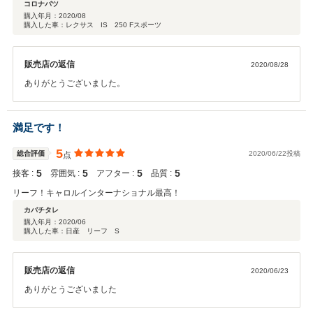
コロナバツ
購入年月：
2020/08
購入した車：レクサス IS 250 Fスポーツ
販売店の返信
2020/08/28
ありがとうございました。
満足です！
5
総合評価
2020/06/22投稿
点
5
5
5
5
接客 :
雰囲気 :
アフター :
品質 :
リーフ！キャロルインターナショナル最高！
カバチタレ
購入年月：
2020/06
購入した車：日産 リーフ S
販売店の返信
2020/06/23
ありがとうございました