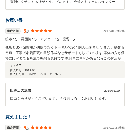
有難いクチコミありがとうございます。 今後ともキャロルインターナ
ショナルをよろしく音願いします。
お買い得
5
総合評価
2018/01/29投稿
点
5
5
5
5
接客 :
雰囲気 :
アフター :
品質 :
他店と比べ諸費用が明朗で安くトータルで安く購入出来ました また、接客も
迅速・丁寧で名義変更の書類作成などサポートもしてくれます 車体の方も価
格に比べとても綺麗で機関も良好です 欧州車に興味があるならこのお店がオ
ススメです
ｙｓ０７
購入年月：
2018/01
購入した車：ＢＭＷ 3シリーズ 325i
販売店の返信
2018/01/29
口コミありがとうございます。 今後共よろしくお願いします。
買えました！
5
総合評価
2017/12/23投稿
点