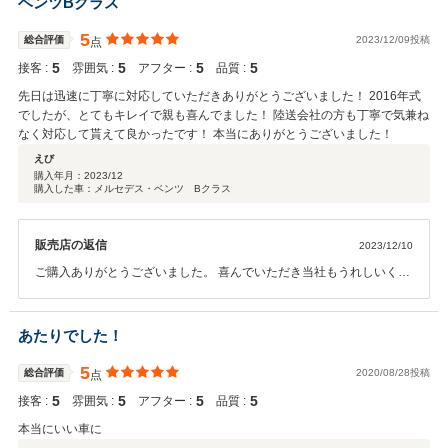
ベンツBクラス
5
総合評価
2023/12/09投稿
点
5
5
5
5
接客 :
雰囲気 :
アフター :
品質 :
先日は迅速に丁寧に対応していただきありがとうございました！ 2016年式
でしたが、とてもキレイで親も喜んでました！ 陸送会社の方も丁寧で気兼ね
なく対応して貰えて良かったです！ 本当にありがとうございました！
えび
購入年月：
2023/12
購入した車：メルセデス・ベンツ Bクラス
販売店の返信
2023/12/10
ご購入ありがとうございました。 喜んでいただき当社もうれしいく思
います また機会がありましたらよろしくお願いします
あたりでした！
5
総合評価
2020/08/28投稿
点
5
5
5
5
接客 :
雰囲気 :
アフター :
品質 :
本当にいい車に