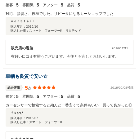
5
5
5
5
接客 :
雰囲気 :
アフター :
品質 :
対応、親切さ、抜群でした。リピータになるカーショップでした
ｎｏｎＳｔａｉｌ
購入年月：
2016/10
購入した車：スマート フォーツーK リミテッド
販売店の返信
2016/12/11
有難い口コミ有難うございます。今後とも宜しくお願いします。
車輌も良質で安い☆
5
総合評価
2016/09/08投稿
点
5
5
5
5
接客 :
雰囲気 :
アフター :
品質 :
カーセンサーで検索すると殆んど一番安くて条件もいい 買って良かった◎
ｆｕひぴ
購入年月：
2016/07
購入した車：スマート フォーツーK