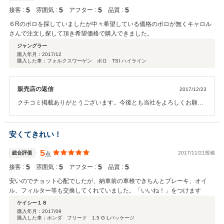
5
5
5
5
接客 :
雰囲気 :
アフター :
品質 :
６Rのポロを探していましたが中々希望している価格のポロが無くキャロル
さんで注文し探して頂き希望価格で購入できました。
ジャングラー
購入年月：
2017/12
購入した車：フォルクスワーゲン ポロ TSI ハイライン
販売店の返信
2017/12/23
クチコミ掲載ありがとうございます。今後とも当社をよろしくお願い
します。
安くてきれい！
5
総合評価
2017/11/21投稿
点
5
5
5
5
接客 :
雰囲気 :
アフター :
品質 :
安いのでチョット心配でしたが、納車前の車検できちんとブレーキ、オイ
ル、フィルター等も交換してくれていました。「いいね！」をつけます
ケイシー１８
購入年月：
2017/09
購入した車：ホンダ フリード 1.5 G Lパッケージ