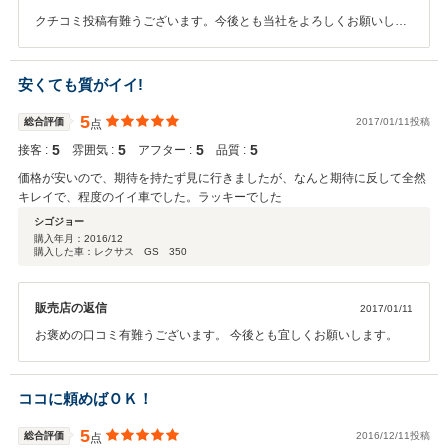
クチコミ投稿有難うございます。今後とも当社をよろしくお願いしま
す。
安くても質がイイ!
5
総合評価
2017/01/11投稿
点
5
5
5
5
接客 :
雰囲気 :
アフター :
品質 :
価格が安いので、期待を持たず見に行きましたが、なんと期待に反して全然
キレイで、程度のイイ車でした。ラッキーでした
シゴジョー
購入年月：
2016/12
購入した車：レクサス GS 350
販売店の返信
2017/01/11
お褒めの口コミ有難うございます。 今後とも宜しくお願いします。
ココに頼めばＯＫ！
5
総合評価
2016/12/11投稿
点