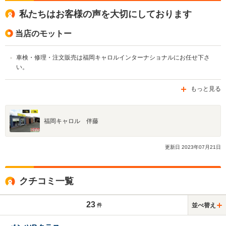
私たちはお客様の声を大切にしております
当店のモットー
車検・修理・注文販売は福岡キャロルインターナショナルにお任せ下さ
い。
もっと見る
福岡キャロル 伴藤
更新日
2023
年
07
月
21
日
クチコミ一覧
23
並べ替え
件