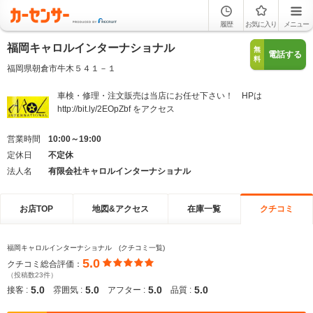
履歴
お気に入り
メニュー
福岡キャロルインターナショナル
無
電話する
料
福岡県朝倉市牛木５４１－１
車検・修理・注文販売は当店にお任せ下さい！ HPは
http://bit.ly/2EOpZbf をアクセス
営業時間
10:00～19:00
定休日
不定休
法人名
有限会社キャロルインターナショナル
お店TOP
地図&アクセス
在庫一覧
クチコミ
福岡キャロルインターナショナル (クチコミ一覧)
5.0
クチコミ総合評価：
（投稿数23件）
5.0
5.0
5.0
5.0
接客 :
雰囲気 :
アフター :
品質 :