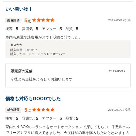
いい買い物！
5
総合評価
2019/05/19投稿
点
5
5
5
5
接客 :
雰囲気 :
アフター :
品質 :
車両も綺麗で諸費用がとても明瞭会計でした。
カスかか
購入年月：
2019/05
購入した車：ミニ ミニクロスオーバー
販売店の返信
2019/05/19
今後とも当社をよろしくお願いします
価格も対応もGOODでした
5
総合評価
2019/01/28投稿
点
5
5
5
5
接客 :
雰囲気 :
アフター :
品質 :
家内のN-BOXのスラシュをオートオークションで探してもらい、手数料のみ
でリーズナブルに購入できました。今度は私の車を購入したいと思いますの