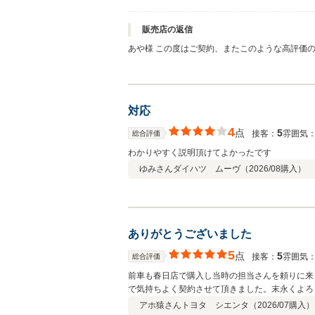
販売店の返信
あや様 この度はご契約、またこのような高評価
に関しても誠意をもってご対応させていただいて
そして、泣かせるコメントありがとうございます
対応
4
点
5
接客：
雰囲気
総合評価
わかりやすく説明頂けてよかったです
ゆみさん
ダイハツ ムーヴ（
2026/08
購入）
ありがとうございました
5
点
5
接客：
雰囲気
総合評価
前車も春日店で購入し当時の担当さんを頼りに来
で気持ちよく契約させて頂きました。末永くよろ
アホ猿さん
トヨタ シエンタ（
2026/07
購入）