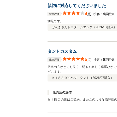
親切に対応してくださいました
4
点
4
接客：
雰囲気
総合評価
満足です。
けんきさん
トヨタ シエンタ（
2026/07
購入）
タントカスタム
5
点
5
接客：
雰囲気
総合評価
担当の方がとても良く、明るく楽しく車選びがで
ざいます。
ｈｉさん
ダイハツ タント（
2026/07
購入）
販売店の返信
ｈｉ様 この度はご契約、またこのような高評価
させていただきます。今後ともお気軽に弊社にお