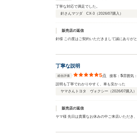
丁寧な対応で満足でした。
針さん
マツダ CX-3（
2026/07
購入）
販売店の返信
針様 この度はご契約いただきまして誠にありが
い致します。
丁寧な説明
5
点
5
接客：
雰囲気
総合評価
説明も丁寧でわかりやすく、車も安かった
ヤマさん
トヨタ ヴォクシー（
2026/07
購入）
販売店の返信
ヤマ様 先日は貴重なお休みの中ご来店いただき
対応させていただいております。 今後ともどう