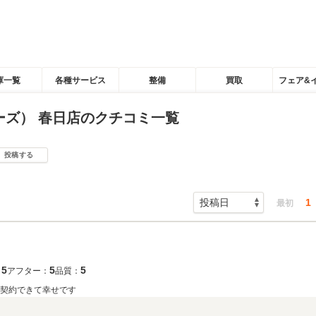
庫一覧
各種サービス
整備
買取
フェア&
ーズ） 春日店のクチコミ一覧
投稿する
1
最初
5
5
5
：
アフター：
品質：
に契約できて幸せです