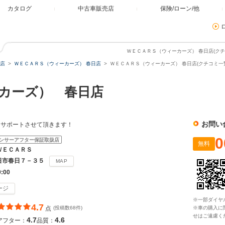
カタログ
中古車販売店
保険/ローン/他
ＷＥＣＡＲＳ（ウィーカーズ） 春日店(クチ
店
ＷＥＣＡＲＳ（ウィーカーズ） 春日店
ＷＥＣＡＲＳ（ウィーカーズ） 春日店(クチコミ一
カーズ） 春日店
お問い
をサポートさせて頂きます！
0
ンサーアフター保証取扱店
無料
ＷＥＣＡＲＳ
日市春日７－３５
MAP
0:00
ージ
※一部ダイヤ
4.7
点
(投稿数68件)
※車の購入に
せはご遠慮く
4.7
4.6
アフター：
品質：