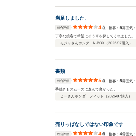
満足しました。
4
点
5
接客：
雰囲気
総合評価
丁寧な接客で希望にそう車を探してくれました。
モジャさん
ホンダ N-BOX（
2026/07
購入）
書類
5
点
5
接客：
雰囲気
総合評価
手続きもスムーズに進んで良かった。
ヒーさん
ホンダ フィット（
2026/07
購入）
売りっぱなしではない印象です
4
点
4
接客：
雰囲気
総合評価