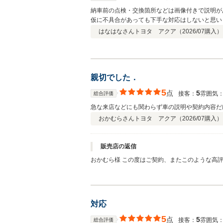
納車前の点検・交換箇所などは画像付きで説明が
仮に不具合があっても下手な対応はしないと思い
はなはなさん
トヨタ アクア（
2026/07
購入）
親切でした．
5
点
5
接客：
雰囲気
総合評価
急な来店などにも関わらず車の説明や契約内容だ
おかむらさん
トヨタ アクア（
2026/07
購入）
販売店の返信
おかむら様 この度はご契約、またこのような高
る努力をしております。 今後ともどうぞ宜しく
対応
5
点
5
接客：
雰囲気
総合評価