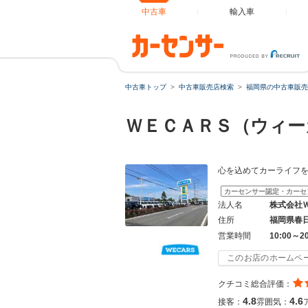
中古車
輸入車
中古車トップ
中古車販売店検索
福岡県の中古車販売
ＷＥＣＡＲＳ（ウィー
心を込めてカーライフ
カーセンサー認定・カーセ
法人名
株式会社
住所
福岡県春
営業時間
10:00～2
このお店のホームペ
クチコミ総合評価：
4.8
4.6
接客：
雰囲気：