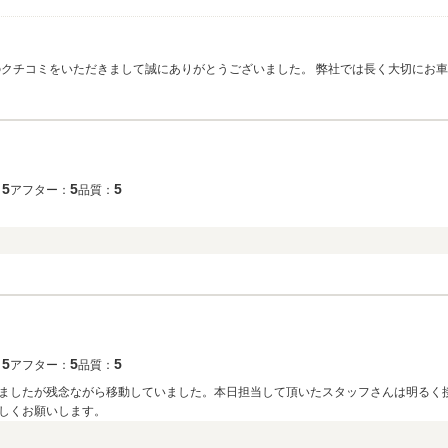
のクチコミをいただきまして誠にありがとうございました。 弊社では長く大切にお
おります。 これから納車、その後のお付き合いを末永いものと出来るよう精進して
。
5
5
5
：
アフター：
品質：
5
5
5
：
アフター：
品質：
ましたが残念ながら移動していました。本日担当して頂いたスタッフさんは明るく
しくお願いします。