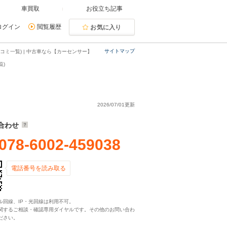
車買取
お役立ち記事
ログイン
閲覧履歴
お気に入り
サイトマップ
コミ一覧) | 中古車なら【カーセンサー】
覧)
2026/07/01更新
合わせ
078-6002-459038
電話番号を読み取る
ル回線、IP・光回線は利用不可。
関するご相談・確認専用ダイヤルです。その他のお問い合わ
ださい。