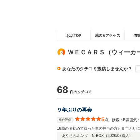
お店TOP
地図&アクセス
在
ＷＥＣＡＲＳ（ウィーカ
あなたのクチコミ投稿しませんか？
68
件のクチコミ
９年ぶりの再会
5
点
5
接客：
雰囲気
総合評価
18歳の頃初めて買った車の担当の方と９年ぶり
あやさん
ホンダ N-BOX（
2026/08
購入）