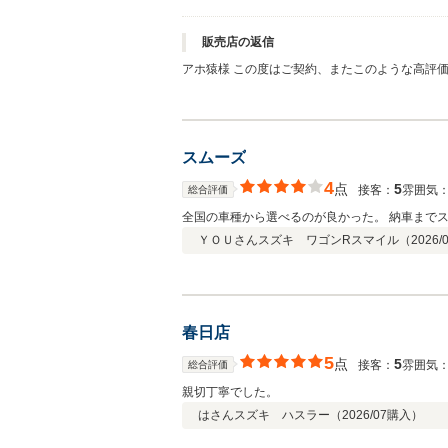
販売店の返信
アホ猿様 この度はご契約、またこのような高評
スに関しても誠意をもってご対応させていただい
す。
スムーズ
4
点
5
接客：
雰囲気
総合評価
全国の車種から選べるのが良かった。 納車まで
ＹＯＵさん
スズキ ワゴンRスマイル（
2026/
春日店
5
点
5
接客：
雰囲気
総合評価
親切丁寧でした。
はさん
スズキ ハスラー（
2026/07
購入）