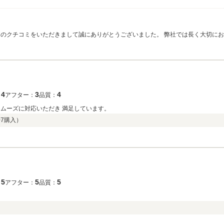
価のクチコミをいただきまして誠にありがとうございました。 弊社では長く大切に
ております。 これから納車、その後のお付き合いを末永いものと出来るよう精進し
4
3
4
：
アフター：
品質：
スムーズに対応いただき 満足しています。
07
購入）
5
5
5
：
アフター：
品質：