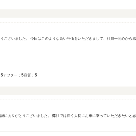
とうございました。 今回はこのような高い評価をいただきまして、社員一同心から感
5
5
5
：
アフター：
品質：
、誠にありがとうございました。 弊社では長く大切にお車に乗っていただきたいと
ぞ宜しくお願い致します。