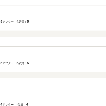
5
4
5
：
アフター：
品質：
5
5
5
：
アフター：
品質：
4
‐
4
：
アフター：
品質：