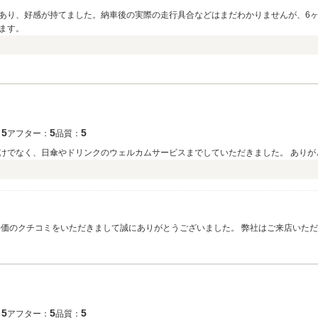
あり、好感が持てました。納車後の実際の走行具合などはまだわかりませんが、6
ます。
5
5
5
：
アフター：
品質：
けでなく、日傘やドリンクのウェルカムサービスまでしていただきました。 ありが
評価のクチコミをいただきまして誠にありがとうございました。 弊社はご来店いた
お願い致します。
5
5
5
：
アフター：
品質：