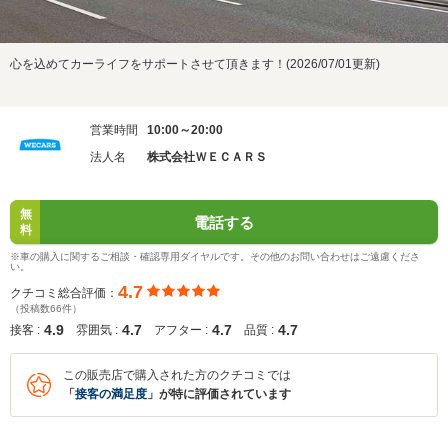
心を込めてカーライフをサポートさせて頂きます！(2026/07/01更新)
営業時間
10:00～20:00
法人名
株式会社ＷＥＣＡＲＳ
無
電話する
料
※車の購入に関するご相談・確認専用ダイヤルです。その他のお問い合わせはご遠慮くださ
い。
4.7
クチコミ総合評価：
（投稿数66件）
4.9
4.7
4.7
4.7
接客 :
雰囲気 :
アフター :
品質 :
この販売店で購入された方のクチコミでは
「
接客の満足度
」が特に評価されています