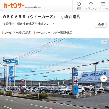
履歴
お気に入り
メニュー
ＷＥＣＡＲＳ（ウィーカーズ） 小倉西港店
福岡県北九州市小倉北区西港町２７－５
MAP
カーセンサー認定取扱店
カーセンサーアフター保証取扱店
1/7