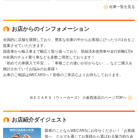
ト 合皮/電動バックド
接続/ETC/EBD付ABS/
TV/エアバッグ
在庫一覧を見る
ア/ヘッドランプ LED
横滑り防止装置
席/エアバッグ
お店からのインフォメーション
全国的に店舗を展開しており、豊富な在庫の中からお客様にぴったりの1台をご
提案させていただきます。
国産車から輸入車まで幅広く取り扱っており、登録済未使用車や走行距離1万k
m未満のチョイ乗り車なども多数ご用意しております！
「初めての車購入で不安…」「車種ごとの違いが分からない…」などご購入を
検討されていてお悩みのお客様！
お車のご相談はWECARSへ！皆様のご来店心よりお待ちしております。
ＷＥＣＡＲＳ（ウィーカーズ） 小倉西港店のページTOPへ
お店紹介ダイジェスト
愛車のことならWECARSにお任せください！「お客様
第一、クルマを通じてお客様から選ばれる魅力的な会