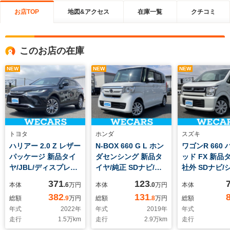
お店TOP
地図&アクセス
在庫一覧
クチコミ
このお店の在庫
NEW
NEW
NEW
トヨタ
ホンダ
スズキ
ハリアー 2.0 Z レザー
N-BOX 660 G L ホン
ワゴンR 660
パッケージ 新品タイ
ダセンシング 新品タ
ッド FX 新品
ヤ/JBL/ディスプレイ
イヤ/純正 SDナビ/ホ
社外 SDナビ/
オーディオ+ナビ/デジ
ンダセンシング/電動
ーター 運転
371
123
本体
.6
万円
本体
.0
万円
本体
タルインナーミラー/
スライドドア/ドライ
席/Bluetooth
382
131
総額
.9
万円
総額
.8
万円
総額
衝突安全装置/シート
ブレコーダー 純正/ヘ
続/EBD付AB
年式
2022
年
年式
2019
年
年式
ヒーター/車線逸脱防
ッドランプ LED/USB
防止装置/アイ
走行
1.5
万km
走行
2.9
万km
走行
止支援システム/シー
ジャック/Bluetooth
グストップ/ワ