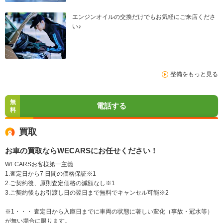
エンジンオイルの交換だけでもお気軽にご来店くださ
い♪
整備をもっと見る
無
電話する
料
買取
お車の買取ならWECARSにお任せください！
WECARSお客様第一主義
1.査定日から7 日間の価格保証※1
2.ご契約後、原則査定価格の減額なし※1
3.ご契約後もお引渡し日の翌日まで無料でキャンセル可能※2
※1・・・ 査定日から入庫日までに車両の状態に著しい変化（事故・冠水等）
が無い場合に限ります。