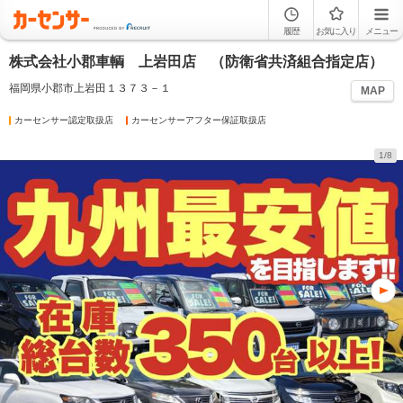
履歴
お気に入り
メニュー
株式会社小郡車輌 上岩田店 （防衛省共済組合指定店）
福岡県小郡市上岩田１３７３－１
MAP
カーセンサー認定取扱店
カーセンサーアフター保証取扱店
1/8