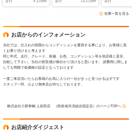
走行
4.3
万km
走行
13.2
万km
走行
制機能 コーナーセン
トップ パワーウィン
ンサー クル
サー クルコン レー
ドウ コーナーセンサ
テリモ レー
在庫一覧を見る
ン逸脱警報 オーバー
ー レーン逸脱警報
報 頭上荷
ヘッドコンソール
オーバーヘッドコンソ
LEDヘッドラ
USB入力
ール キーレス スペ
録簿
アキー
お店からのインフォメーション
当社では、仕入れの段階からコンディションを重視する事により、お客様に長
くお乗り頂けると考えます
同じ年式、走行、グレード、装備、お色、コンディション等を他店様と是非、
比較して下さい。当社の割安感が御分かり頂けると思います。 諸費用に関しま
しても明朗で低価格の設定となっております
一度ご来店頂いたらお客様のお気に入りの一台がきっと見つかるはずです
スタッフ一同、心より御来店お待ちしております。
株式会社小郡車輌 上岩田店 （防衛省共済組合指定店）のページTOPへ
お店紹介ダイジェスト