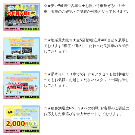
☆★安い!!厳選中古車☆★お買い得車勢ぞろい！全
車、実車のご確認・ご試乗が可能となっております♪
☆★地域最大級☆★全5店舗!総在庫400台超を展示し
ております!!程度・価格にこだわった良質車のみ展示
しております!!
☆★最寄りICより車で5分!!☆★アクセスも便利!!遠方
の方もお気軽にお越しください♪スタッフ一同お待ち
しております。
☆★顧客満足度No.1☆★への挑戦!!お客様のご要望に
お応えした車選びを全力サポートしております。