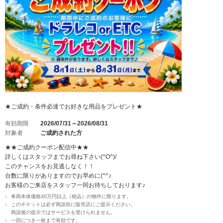
★ご成約・条件必達でお好きな用品をプレゼント★
有効期限
2026/07/31～2026/08/31
対象者
ご成約された方
★★ご成約クーポン配信中★★
詳しくはスタッフまでお尋ね下さい(^O^)/
このチャンスをお見逃しなく！！
台数に限りがありますのでお早めに(^^♪
お客様のご来店をスタッフ一同お待ちしております♪
車両本体価格30万円以上（税込）の物件に限ります。
このチケットは必ず商談前に販売店にご提示ください。
商談後の提示ではサービスを受けられません。
一回につき一枚まで有効です。