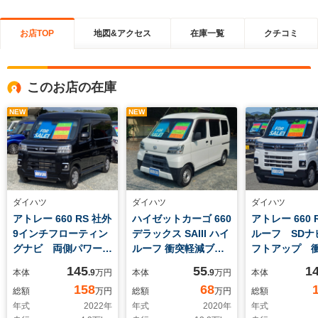
お店TOP
地図&アクセス
在庫一覧
クチコミ
このお店の在庫
NEW
NEW
ダイハツ
ダイハツ
ダイハツ
アトレー 660 RS 社外
ハイゼットカーゴ 660
アトレー 660 
9インチフローティン
デラックス SAIII ハイ
ルーフ SDナ
グナビ 両側パワード
ルーフ 衝突軽減ブレ
フトアップ 
ア 衝突軽減装置 フ
ーキ CDオーディ
装置 フル
145
55
1
本体
.9
万円
本体
.9
万円
本体
ルセグTV
オ LEDヘッドライ
Bluetooth
158
68
総額
万円
総額
万円
総額
Bluetooth バックカ
ト オートライト 4
メラ ETC 
年式
2022
年
年式
2020
年
年式
メラ ETC 誤発進抑
人乗 アイドリングス
トカバー コ