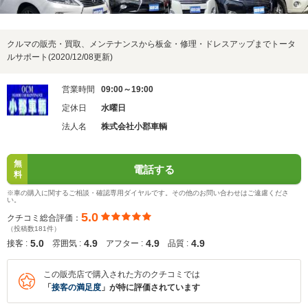
クルマの販売・買取、メンテナンスから板金・修理・ドレスアップまでトータ
ルサポート(2020/12/08更新)
営業時間
09:00～19:00
定休日
水曜日
法人名
株式会社小郡車輌
無
電話する
料
※車の購入に関するご相談・確認専用ダイヤルです。その他のお問い合わせはご遠慮くださ
い。
5.0
クチコミ総合評価：
（投稿数181件）
5.0
4.9
4.9
4.9
接客 :
雰囲気 :
アフター :
品質 :
この販売店で購入された方のクチコミでは
「
接客の満足度
」が特に評価されています