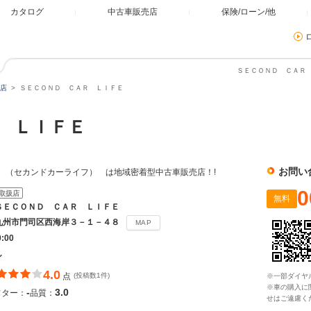
カタログ
中古車販売店
保険/ローン/他
ＳＥＣＯＮＤ ＣＡＲ 
店
ＳＥＣＯＮＤ ＣＡＲ ＬＩＦＥ
Ｒ ＬＩＦＥ
お問い
IFE （セカンドカーライフ） は地域密着型中古車販売店！!
0
取扱店
無料
ＳＥＣＯＮＤ ＣＡＲ ＬＩＦＥ
九州市門司区西海岸３－１－４８
MAP
0:00
し
4.0
点
(投稿数1件)
※一部ダイヤ
※車の購入に
-
3.0
フター：
品質：
せはご遠慮く