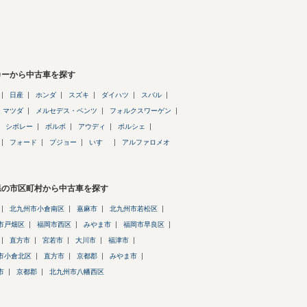
カーから中古車を探す
日産
ホンダ
スズキ
ダイハツ
スバル
マツダ
メルセデス・ベンツ
フォルクスワーゲン
シボレー
ボルボ
アウディ
ポルシェ
フォード
プジョー
いすゞ
アルファロメオ
県の市区町村から中古車を探す
北九州市小倉南区
嘉麻市
北九州市若松区
市戸畑区
福岡市西区
みやま市
福岡市早良区
直方市
宮若市
大川市
福津市
市小倉北区
直方市
京都郡
みやま市
市
京都郡
北九州市八幡西区