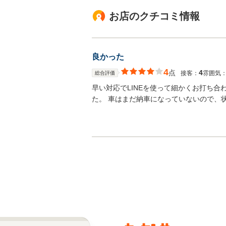
お店のクチコミ情報
良かった
4
点
4
接客：
雰囲気
総合評価
早い対応でLINEを使って細かくお打ち
た。 車はまだ納車になっていないので、