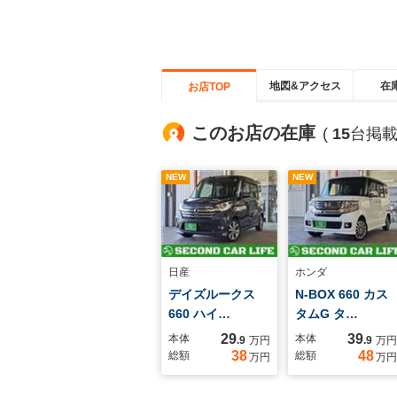
地図&アクセス
在
お店TOP
このお店の在庫
(
15
台掲載
NEW
NEW
日産
ホンダ
デイズルークス
N-BOX 660 カス
660 ハイ…
タムG タ…
29
39
本体
本体
.9
万円
.9
万円
38
48
総額
総額
万円
万円