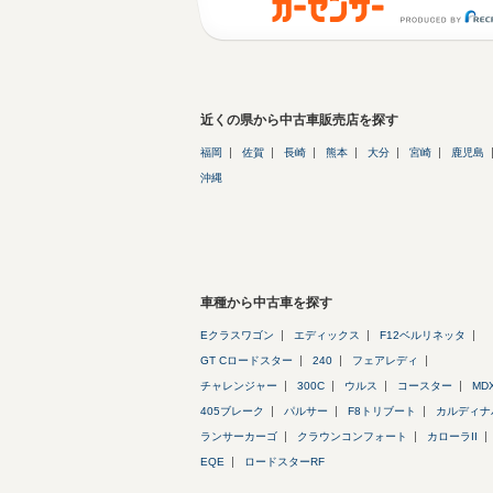
近くの県から中古車販売店を探す
福岡
佐賀
長崎
熊本
大分
宮崎
鹿児島
沖縄
車種から中古車を探す
Eクラスワゴン
エディックス
F12ベルリネッタ
GT Cロードスター
240
フェアレディ
チャレンジャー
300C
ウルス
コースター
MD
405ブレーク
パルサー
F8トリブート
カルディナ
ランサーカーゴ
クラウンコンフォート
カローラII
EQE
ロードスターRF