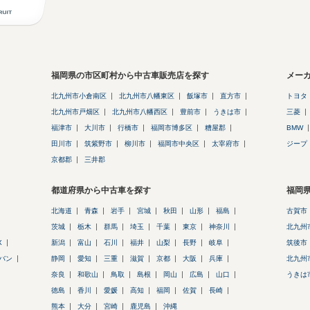
福岡県の市区町村から中古車販売店を探す
メー
北九州市小倉南区
北九州市八幡東区
飯塚市
直方市
トヨタ
北九州市戸畑区
北九州市八幡西区
豊前市
うきは市
三菱
福津市
大川市
行橋市
福岡市博多区
糟屋郡
BMW
田川市
筑紫野市
柳川市
福岡市中央区
太宰府市
ジープ
京都郡
三井郡
都道府県から中古車を探す
福岡
北海道
青森
岩手
宮城
秋田
山形
福島
古賀市
茨城
栃木
群馬
埼玉
千葉
東京
神奈川
北九州
X
新潟
富山
石川
福井
山梨
長野
岐阜
筑後市
バン
静岡
愛知
三重
滋賀
京都
大阪
兵庫
北九州
奈良
和歌山
鳥取
島根
岡山
広島
山口
うきは
徳島
香川
愛媛
高知
福岡
佐賀
長崎
熊本
大分
宮崎
鹿児島
沖縄