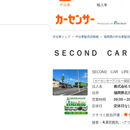
中古車
輸入車
中古車トップ
中古車販売店検索
福岡県の中古車販売
ＳＥＣＯＮＤ ＣＡ
SECOND CAR L
カーセンサーアフター保証
法人名
株式会社
住所
福岡県北
営業時間
09:00～2
定休日
定休日な
クチコミ総合評価：
4.0
-
接客：
雰囲気：
ア