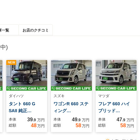
庫一覧
お店のクチコミ
中)
NEW
ダイハツ
スズキ
マツダ
タント 660 G
ワゴンR 660 ステ
フレア 660 ハイ
SAII 純正…
ィング…
ブリッド…
39
49
47
本体
本体
本体
.9
万円
.9
万円
.9
万円
48
58
58
総額
総額
総額
万円
万円
万円