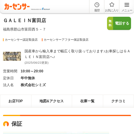
履歴
お気に入り
メニュー
ＧＡＬＥＩＮ富田店
無
電話する
料
福島県郡山市富田西５－７
カーセンサー認定取扱店
カーセンサーアフター保証取扱店
国産車から輸入車まで幅広く取り扱っております♪お車探しはＧＡ
ＬＥＩＮ富田店へ♪
(2025/06/23更新)
営業時間
10:00～20:00
定休日
年中無休
法人名
株式会社シミズ
お店TOP
地図&アクセス
在庫一覧
クチコミ
保証