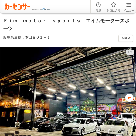
履歴
お気に入り
メニュー
Ｅｉｍ ｍｏｔｏｒ ｓｐｏｒｔｓ エイムモータースポ
ーツ
岐阜県瑞穂市本田８０１－１
MAP
1/7