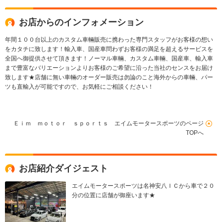
インチAW ALL新品
ー 新品車高調 ALL
パーツカスタム
新品パーツカスタム
お店からのインフォメーション
オレンジキャリパー
BOSEサウンド
年間１００台以上のカスタム車輛販売に携わった専門スタッフがお客様の想い
をカタチに致します！輸入車、国産車問わずお客様の満足を超えるサービスを
全国へ御提供させて頂きます！ノーマル車輛、カスタム車輛、国産車、輸入車
まで豊富なバリエーションよりお客様のご希望に沿った当社のセンスをお届け
致します★店舗に無い車輛のオーダー販売は勿論のこと海外からの車輛、パー
ツも直輸入が可能ですので、お気軽にご相談ください！
Ｅｉｍ ｍｏｔｏｒ ｓｐｏｒｔｓ エイムモータースポーツのページ
TOPへ
お店紹介ダイジェスト
エイムモータースポーツは名神安八ＩＣから車で２０
分の位置に店舗が御座います★