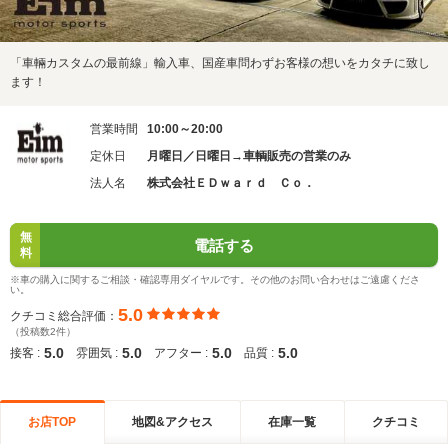
「車輛カスタムの最前線」輸入車、国産車問わずお客様の想いをカタチに致し
ます！
営業時間
10:00～20:00
定休日
月曜日／日曜日→車輌販売の営業のみ
法人名
株式会社ＥＤｗａｒｄ Ｃｏ．
無
電話する
料
※車の購入に関するご相談・確認専用ダイヤルです。その他のお問い合わせはご遠慮くださ
い。
5.0
クチコミ総合評価：
（投稿数2件）
5.0
5.0
5.0
5.0
接客 :
雰囲気 :
アフター :
品質 :
お店TOP
地図&アクセス
在庫一覧
クチコミ