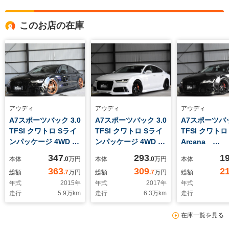
このお店の在庫
アウディ
アウディ
アウディ
A7スポーツバック 3.0
A7スポーツバック 3.0
A7スポーツバッ
TFSI クワトロ Sライ
TFSI クワトロ Sライ
TFSI クワトロ
ンパッケージ 4WD 後
ンパッケージ 4WD 後
Arcana
期モデル Arcn新品
期最終モデル Sライ
Performance
347
293
1
本体
.0
万円
本体
.0
万円
本体
エアサス エアサス公
ンPKG 3.0Lスーパ
ボディキッ
363
309
2
総額
.7
万円
総額
.7
万円
総額
認済 SラインPKG
ーチャージャー
Arcn20イン
年式
2015
年
年式
2017
年
年式
Arcana
Arcana
高調 テール
走行
5.9
万km
走行
6.3
万km
走行
Performance 自
Performance Arcn
モーク BOS
社エアサス Arcnボ
ボディキット
ド ブラック
在庫一覧を見る
ディキット HRE
Arcn20インチAW
ート
S101鍛造3ピース21
Arcnワンオフマフラ