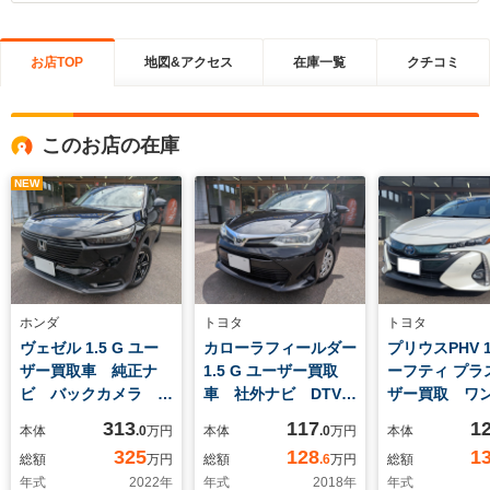
お店TOP
地図&アクセス
在庫一覧
クチコミ
このお店の在庫
NEW
ホンダ
トヨタ
トヨタ
ヴェゼル 1.5 G ユー
カローラフィールダー
プリウスPHV 1.
ザー買取車 純正ナ
1.5 G ユーザー買取
ーフティ プラ
ビ バックカメラ
車 社外ナビ DTV
ザー買取 ワ
ETC2.0 ドライブレ
バックカメラ ビルト
ー 純正フルセ
313
117
1
本体
.0
万円
本体
.0
万円
本体
コーダー バリ溝タイ
インETC ドライブ
ナビ Bカメラ
325
128
1
総額
万円
総額
.6
万円
総額
ヤ プッシュスタート
レコーダー スマート
ヘッドライト
年式
2022
年
年式
2018
年
年式
&スマートキー 置く
キー&プッシュスター
ヒーター ET