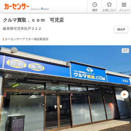
履歴
お気に入り
メニュー
クルマ買取．ｃｏｍ 可児店
岐阜県可児市矢戸３２２
MAP
カーセンサーアフター保証取扱店
1/7