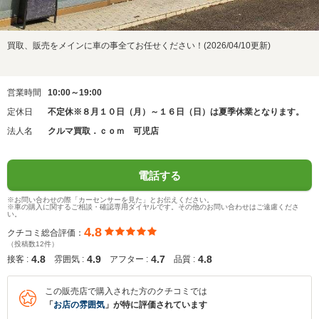
買取、販売をメインに車の事全てお任せください！(2026/04/10更新)
営業時間
10:00～19:00
定休日
不定休※８月１０日（月）～１６日（日）は夏季休業となります。
法人名
クルマ買取．ｃｏｍ 可児店
電話する
※お問い合わせの際「カーセンサーを見た」とお伝えください。
※車の購入に関するご相談・確認専用ダイヤルです。その他のお問い合わせはご遠慮くださ
い。
4.8
クチコミ総合評価：
（投稿数12件）
4.8
4.9
4.7
4.8
接客 :
雰囲気 :
アフター :
品質 :
この販売店で購入された方のクチコミでは
「
お店の雰囲気
」が特に評価されています