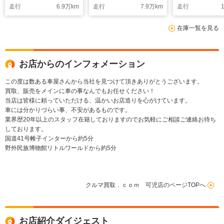
走行
6.9
万km
走行
7.9
万km
走行
1
充電 パナソニックカ
ト トヨタセーフティ
シートカバー
オスバッテリー
ーセンス
セーフティセ
在庫一覧を見る
ルーズコント
ステアリング
ー 純正アル
お店からのインフォメーション
この度は数ある車屋さんから当社を見つけて頂きありがとうございます。
買取、販売をメインに車の事なんでもお任せください！
当店は皆様に頼っていただける、温かいお店造りを心がけています。
車には分かりづらい事、不安があるものです。
業界歴20年以上のスタッフ在籍しておりますのでお気軽にご相談ご連絡お待ち
しております。
国道41号帷子インターから約5分
野外民族博物館リトルワールドから約5分
クルマ買取．ｃｏｍ 可児店のページTOPへ
お店紹介ダイジェスト