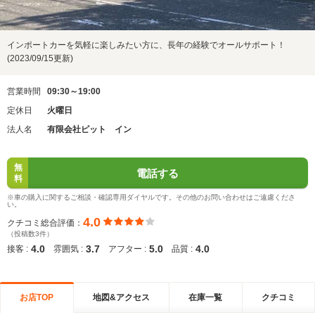
インポートカーを気軽に楽しみたい方に、長年の経験でオールサポート！
(2023/09/15更新)
営業時間
09:30～19:00
定休日
火曜日
法人名
有限会社ピット イン
無
電話する
料
※車の購入に関するご相談・確認専用ダイヤルです。その他のお問い合わせはご遠慮くださ
い。
4.0
クチコミ総合評価：
（投稿数3件）
4.0
3.7
5.0
4.0
接客 :
雰囲気 :
アフター :
品質 :
お店TOP
地図&アクセス
在庫一覧
クチコミ