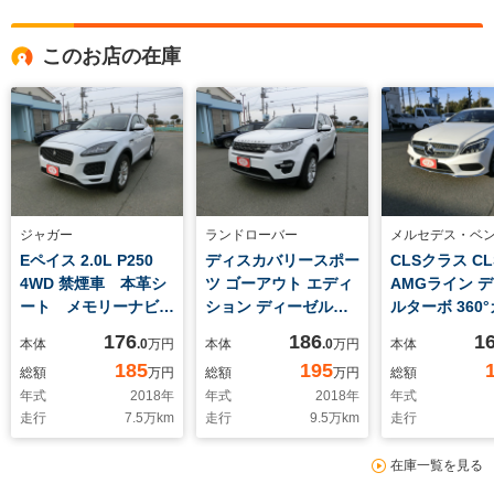
このお店の在庫
ジャガー
ランドローバー
メルセデス・ベ
Eペイス 2.0L P250
ディスカバリースポー
CLSクラス CLS
4WD 禁煙車 本革シ
ツ ゴーアウト エディ
AMGライン 
ート メモリーナビ
ション ディーゼルタ
ルターボ 360
全周囲カメラ ドライ
ーボ 4WD 禁煙車 メ
レーンキープ
176
186
1
本体
.0
万円
本体
.0
万円
本体
ブレコーダー レーン
モリーナビ フルセグ
185
195
総額
万円
総額
万円
総額
キープアシスト 障害
TV 全周囲カメラ
年式
2018
年
年式
2018
年
年式
物センサー 衝突被害
障害物センサー 衝突
走行
7.5
万km
走行
9.5
万km
走行
軽減ブレーキ 電動リ
被害軽減ブレーキ 電
アゲート シートヒー
動リアゲート シート
在庫一覧を見る
ター ブラインドスポ
ヒーター ブラインド
ットモニター
スポットモニター パ