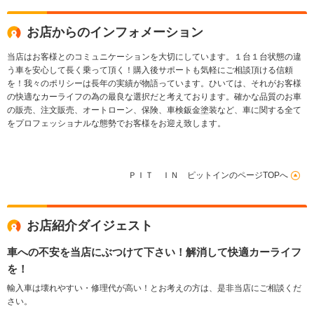
ーキングアシスト ア
ダプティブクルーズコ
お店からのインフォメーション
ントロール
当店はお客様とのコミュニケーションを大切にしています。１台１台状態の違
う車を安心して長く乗って頂く！購入後サポートも気軽にご相談頂ける信頼
を！我々のポリシーは長年の実績が物語っています。ひいては、それがお客様
の快適なカーライフの為の最良な選択だと考えております。確かな品質のお車
の販売、注文販売、オートローン、保険、車検鈑金塗装など、車に関する全て
をプロフェッショナルな態勢でお客様をお迎え致します。
ＰＩＴ ＩＮ ピットインのページTOPへ
お店紹介ダイジェスト
車への不安を当店にぶつけて下さい！解消して快適カーライフ
を！
輸入車は壊れやすい・修理代が高い！とお考えの方は、是非当店にご相談くだ
さい。