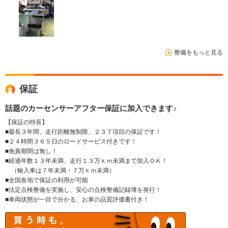
整備をもっと見る
保証
話題のカーセンサーアフター保証に加入できます♪
【保証の特長】
■最長３年間、走行距離無制限、２３７項目の保証です！
■２４時間３６５日のロードサービス付きです！
■免責期間は無し！
■経過年数１３年未満、走行１３万ｋｍ未満まで加入ＯＫ！
（輸入車は７年未満・７万ｋｍ未満）
■全国各地で保証の利用が可能
■法定点検整備を実施し、安心の点検整備記録簿を発行！
■車両状態が一目で分かる、お車の品質評価書付き！