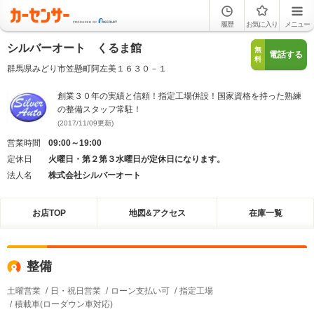
履歴
お気に入り
メニュー
シルバーオート くるま館
無
電話する
料
群馬県みどり市笠懸町阿左美１６３０－１
創業３０年の実績と信頼！指定工場併設！国家資格を持った熟練
の整備スタッフ常駐！
(2017/11/09更新)
営業時間
09:00～19:00
定休日
火曜日・第２第３水曜日が定休日になります。
法人名
株式会社シルバーオート
お店TOP
地図&アクセス
在庫一覧
整備
土曜営業
日・祝日営業
ローン支払い可
指定工場
積載車(ローダウン車対応)