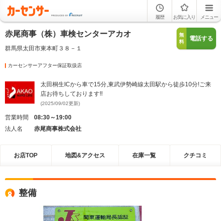
履歴
お気に入り
メニュー
赤尾商事（株）車検センターアカオ
無
電話する
料
群馬県太田市東本町３８－１
カーセンサーアフター保証取扱店
太田桐生ICから車で15分,東武伊勢崎線太田駅から徒歩10分!ご来
店お待ちしております!!
(2025/09/02更新)
営業時間
08:30～19:00
法人名
赤尾商事株式会社
お店TOP
地図&アクセス
在庫一覧
クチコミ
整備