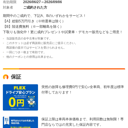
有効期限
2026/06/27～2026/09/06
対象者
ご成約された方
期間中のご成約で、下記A、Bのいずれかをサービス！
【A】総額5万円引き（※特選車は除く）
【B】陸送費無料（※一部離島を除く）
下取りも強化中！更に成約プレゼントや試乗車・デモカー販売などをご用意！
当該販売店の全中古車が対象です。
このチケットは必ず商談前に販売店にご提示ください。
商談後の提示ではサービスを受けられません。
一回につき一枚まで有効です。
他のクーポンとの併用は出来ません。
保証
突然の故障も修理費0円で安心♪全車両、初年度は標準
付帯しております！
保証上限は車両本体価格まで、利用回数は無制限！専
門店ならではの充実した保証内容です。