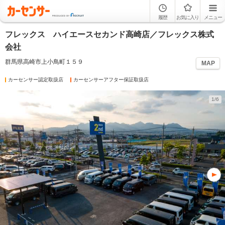
履歴
お気に入り
メニュー
フレックス ハイエースセカンド高崎店／フレックス株式
会社
群馬県高崎市上小鳥町１５９
MAP
カーセンサー認定取扱店
カーセンサーアフター保証取扱店
1/6