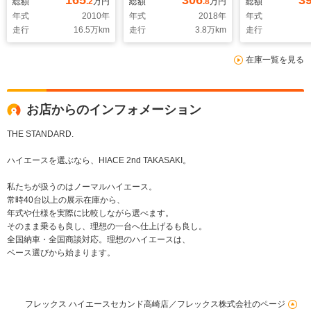
165
306
3
総額
.2
万円
総額
.8
万円
総額
androidauto/Bluetooth
レガンスセンターコン
ベッドキットタ
年式
2010
年
年式
2018
年
年式
接続/DVD/CD再
ソール/ローダウン/ツ
アルパインBIG
走行
16.5
万km
走行
3.8
万km
走行
生/ETC/バックカメラ/
ィーター/ウーファー/
ビ/バックカメラ
サイドバイザー/新品
ルーフスピーカー/シ
ドライブレコー
在庫一覧を見る
カーゴマット/コンビ
ートカバー/バッドフ
ダッシュマット
ステアリング/インテ
ェイスボンネット/モ
切りカーテン/
リアパネル
デリスタフロントリッ
カーテン/クリ
プ/ルーフスポイラー
スソナー/デジ
お店からのインフォメーション
ンナーミラー
THE STANDARD.
ハイエースを選ぶなら、HIACE 2nd TAKASAKI。
私たちが扱うのはノーマルハイエース。
常時40台以上の展示在庫から、
年式や仕様を実際に比較しながら選べます。
そのまま乗るも良し、理想の一台へ仕上げるも良し。
全国納車・全国商談対応。理想のハイエースは、
ベース選びから始まります。
フレックス ハイエースセカンド高崎店／フレックス株式会社のページ