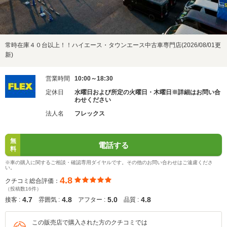
常時在庫４０台以上！！ハイエース・タウンエース中古車専門店(2026/08/01更
新)
営業時間
10:00～18:30
定休日
水曜日および所定の火曜日・木曜日※詳細はお問い合
わせください
法人名
フレックス
無
電話する
料
※車の購入に関するご相談・確認専用ダイヤルです。その他のお問い合わせはご遠慮くださ
い。
4.8
クチコミ総合評価：
（投稿数16件）
4.7
4.8
5.0
4.8
接客 :
雰囲気 :
アフター :
品質 :
この販売店で購入された方のクチコミでは