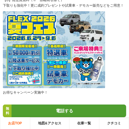
【B】陸送費無料（※一部離島を除く）
下取りも強化中！更に成約プレゼントや試乗車・デモカー販売などをご用意！
お得なキャンペーン実施中！
無
電話する
料
お店TOP
地図&アクセス
在庫一覧
クチコミ