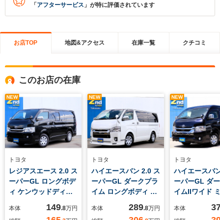
「
アフターサービス
」が特に評価されています
お店TOP
地図&アクセス
在庫一覧
クチコミ
このお店の在庫
NEW
NEW
NEW
トヨタ
トヨタ
トヨタ
レジアスエース 2.0 ス
ハイエースバン 2.0 ス
ハイエースバン 
ーパーGL ロングボデ
ーパーGL ダークプラ
ーパーGL ダ
ィ ケンウッドディス
イム ロングボディ ケ
イムIIワイド 
プレイオーディ
ンウッド7インチナ
ーフ ロングボ
149
289
3
本体
.8
万円
本体
.8
万円
本体
オ/applecarplay・
ビ/ETC/バックカメラ/
ィーゼルターボ