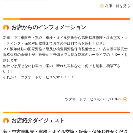
アルミ 左右パワース
在庫一覧を見る
ライドドア LEDヘッ
ドライト ステアリン
グヒーター 前席シー
トヒーター
お店からのインフォメーション
新車・中古車販売・買取・車検・オイル交換から高難易度修理・鈑金塗装・コ
ーティング・保険対応修理までお車の事は何でもお任せください！
２０数年経験の国家資格２級及び検査員資格保有整備士と、中古自動車販売士
資格保有の販売士が、販売から整備まで大切な愛車のカーライフのサポートを
致します！
他社では探せないお車のご案内、断れた車検など！何でも是非ご相談下さ
い！！
それが！！ツダオートサービスです！！！！！
ツダオートサービスのページTOPへ
お店紹介ダイジェスト
新・中古車販売・車検・オイル交換・鈑金・保険お任せくださ