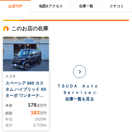
お店TOP
地図&アクセス
在庫一覧
クチコミ
このお店の在庫
スズキ
スペーシア 660 カス
ＴＳＵＤＡ Ａｕｔｏ
タム ハイブリッド XS
Ｓｅｒｖｉｃｅ
の
ターボ ワンオーナー
在庫一覧を見る
禁煙車 雹害 ターボ 純
178
本体
.2
万円
正9インチナビ フルセ
183
総額
万円
グTV 全方位モニター
年式
2025
年
スズキセーフティーサ
走行
0.7
万km
ポート 純正15インチ