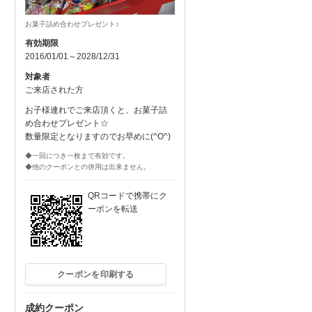
お菓子詰め合わせプレゼント♪
有効期限
2016/01/01～2028/12/31
対象者
ご来店された方
お子様連れでご来店頂くと、お菓子詰
め合わせプレゼント☆
数量限定となりますのでお早めに(^O^)
◆一回につき一枚まで有効です。
◆他のクーポンとの併用は出来ません。
QRコードで携帯にク
ーポンを転送
クーポンを印刷する
成約クーポン