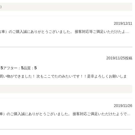
）
2019/12/11
中古車）のご購入誠にありがとうございました。 接客対応等ご満足いただけたよう
♪ 購入後もお車に関して等不明点・不安点御座いましたら遠慮なくご相談くださ
う、しっかりアフターフォローさせていただきます♪ これからのカーライフが楽し
いいたします。
2019/11/25投稿
5
5
5
：
アフター：
品質：
買い物ができました！ 次もここでたのみたいです！！是非よろしくお願いしま
）
2019/11/26
車）のご購入誠にありがとうございました。 接客対応ご満足いただけたようで良
購入後もお車に関して等不明点・不安点御座いましたら遠慮なくご相談ください。 末
かりアフターフォローさせていただきます♪ これからのカーライフが楽しいものに
ます。