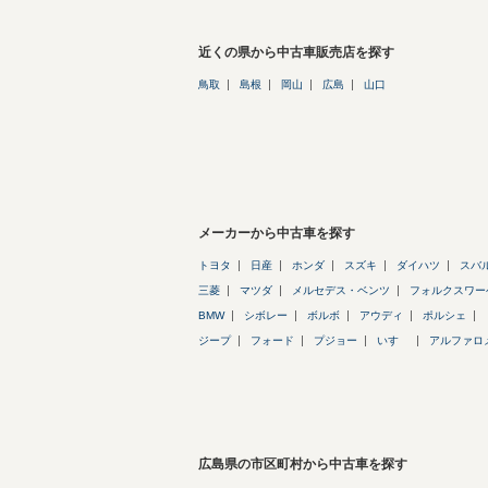
近くの県から中古車販売店を探す
鳥取
島根
岡山
広島
山口
メーカーから中古車を探す
トヨタ
日産
ホンダ
スズキ
ダイハツ
スバ
三菱
マツダ
メルセデス・ベンツ
フォルクスワー
BMW
シボレー
ボルボ
アウディ
ポルシェ
ジープ
フォード
プジョー
いすゞ
アルファロ
広島県の市区町村から中古車を探す