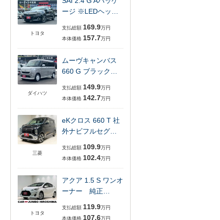
SAI 2.4 G Aパッケ
ージ ※LEDヘッ…
169.9
支払総額
万円
トヨタ
157.7
本体価格
万円
ムーヴキャンバス
660 G ブラック…
149.9
支払総額
万円
ダイハツ
142.7
本体価格
万円
eKクロス 660 T 社
外ナビフルセグ…
109.9
支払総額
万円
三菱
102.4
本体価格
万円
アクア 1.5 S ワンオ
ーナー 純正…
119.9
支払総額
万円
トヨタ
107.6
本体価格
万円