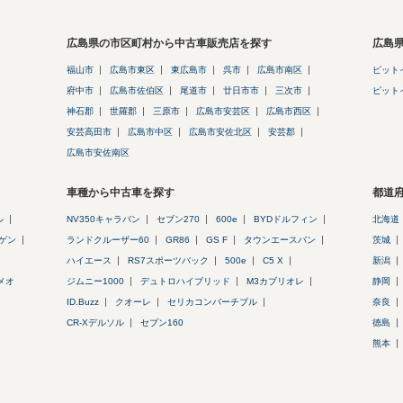
広島県の市区町村から中古車販売店を探す
広島
福山市
広島市東区
東広島市
呉市
広島市南区
ピット
府中市
広島市佐伯区
尾道市
廿日市市
三次市
ピット
神石郡
世羅郡
三原市
広島市安芸区
広島市西区
安芸高田市
広島市中区
広島市安佐北区
安芸郡
広島市安佐南区
車種から中古車を探す
都道
ル
NV350キャラバン
セブン270
600e
BYDドルフィン
北海道
ゲン
ランドクルーザー60
GR86
GS F
タウンエースバン
茨城
ハイエース
RS7スポーツバック
500e
C5 X
新潟
メオ
ジムニー1000
デュトロハイブリッド
M3カブリオレ
静岡
ID.Buzz
クオーレ
セリカコンバーチブル
奈良
CR-Xデルソル
セブン160
徳島
熊本