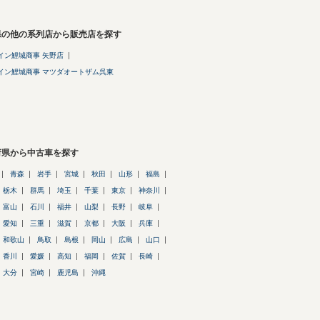
県の他の系列店から販売店を探す
イン鯉城商事 矢野店
イン鯉城商事 マツダオートザム呉東
府県から中古車を探す
青森
岩手
宮城
秋田
山形
福島
栃木
群馬
埼玉
千葉
東京
神奈川
富山
石川
福井
山梨
長野
岐阜
愛知
三重
滋賀
京都
大阪
兵庫
和歌山
鳥取
島根
岡山
広島
山口
香川
愛媛
高知
福岡
佐賀
長崎
大分
宮崎
鹿児島
沖縄