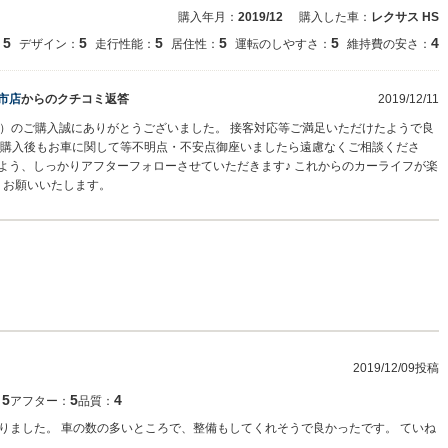
購入年月：
2019/12
購入した車：
レクサス HS
5
5
5
5
5
4
：
デザイン：
走行性能：
居住性：
運転のしやすさ：
維持費の安さ：
市店
からのクチコミ返答
2019/12/11
車）のご購入誠にありがとうございました。 接客対応等ご満足いただけたようで良
♪ 購入後もお車に関して等不明点・不安点御座いましたら遠慮なくご相談くださ
よう、しっかりアフターフォローさせていただきます♪ これからのカーライフが楽
くお願いいたします。
2019/12/09投稿
5
5
4
：
アフター：
品質：
りました。 車の数の多いところで、整備もしてくれそうで良かったです。 ていね