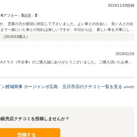
2019/11/18投稿
4
5
5
：
アフター：
品質：
が、 営業の方が親切に対応して下さいました。よい車との出会い、 良い人との出
れまで一緒にいた車との別れは淋しいですが、今日からは、 新しい車を大事にした
 （
2019/10
購入）
2019/11/19
 Aクラス（中古車）のご購入誠にありがとうございました。 ご購入頂いたお車、
事故の無いよう乗って下さいね♪ 購入後もお車に関して等不明点・不安点御座いま
合いをさせていただけますよう、しっかりアフターフォローさせていただきます♪
うに♪ 今後ともよろしくお願いいたします。
イン鯉城商事 カージャンボ広島 五日市店のクチコミ一覧を見る
(434件)
の販売店クチコミを投稿しませんか？
投稿する