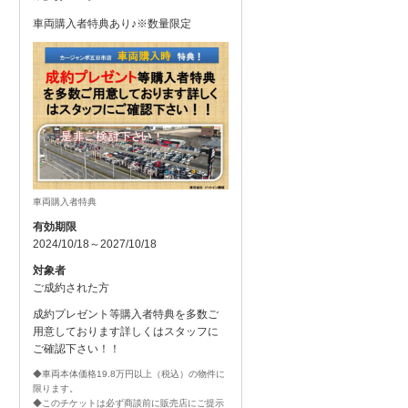
車両購入者特典あり♪※数量限定
車両購入者特典
有効期限
2024/10/18～2027/10/18
対象者
ご成約された方
成約プレゼント等購入者特典を多数ご
用意しております詳しくはスタッフに
ご確認下さい！！
◆車両本体価格19.8万円以上（税込）の物件に
限ります。
◆このチケットは必ず商談前に販売店にご提示