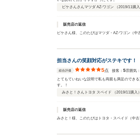
ピケさんさん
マツダ AZ-ワゴン （
2019/11
購入
販売店の返信
ピケさん様、このたびはマツダ・AZ-ワゴン（
で良かったです♪ 事故の無いよう乗って下さいね
い。 末永いお付き合いをさせていただけますよ
いものになりますように♪ 今後ともよろしくお願
担当さんの笑顔対応がステキです！
5
点
5
接客：
雰囲気
総合評価
とてもていねいな説明で私も両親も満足のできる
す。！
みさと！さん
トヨタ スペイド （
2019/11
購入
販売店の返信
みさと！様、このたびはトヨタ・スペイド（中古
かったです♪ 事故の無いよう乗って下さいね♪ 
永いお付き合いをさせていただけますよう、しっ
なりますように♪ 今後ともよろしくお願いいたし