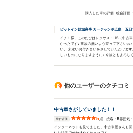
購入した車の評価
総合評価
ピットイン鯉城商事 カージャンボ広島 五日
イチ！様、このたびはレクサス・HS（中古
かったです♪ 事故の無いよう乗って下さいね
い。 末永いお付き合いをさせていただけます
しいものになりますように♪ 今後ともよろし
他のユーザーのクチコミ
中古車さがしていました！！
5
点
5
接客：
雰囲気
総合評価
インターネットも見てました。中古車屋さんも回
いな説明で分かりやすかったです。