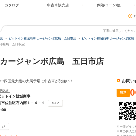
カタログ
中古車販売店
保険/ローン/他
丁寧に対応してくださ
店
ピットイン鯉城商事 カージャンボ広島 五日市店
ピットイン鯉城商事 カージャンボ広島 
ボ広島 五日市店)
カージャンボ広島 五日市店
お問い
！中四国最大級の大展示場に中古車が勢揃い！！
0
取扱店
無料
ピットイン鯉城商事
島市佐伯区石内南１－４－１
MAP
9:00
ージ
※一部ダイヤ
※車の購入に