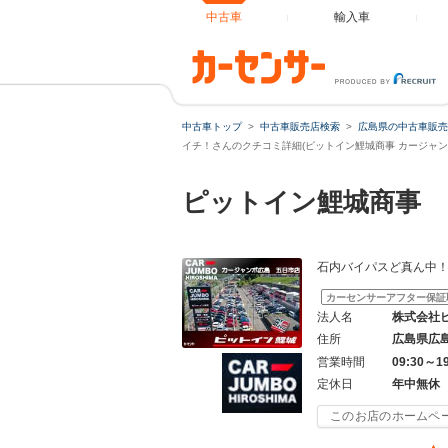
中古車
輸入車
中古車トップ
中古車販売店検索
広島県の中古車販売
イチ！さんのクチコミ詳細(ピットイン鯉城商事 カージャン
ピットイン鯉城商事 
石内バイパスど真ん中
カーセンサーアフター保証
法人名
株式会社
住所
広島県広
営業時間
09:30～1
定休日
年中無休
このお店のホームペ