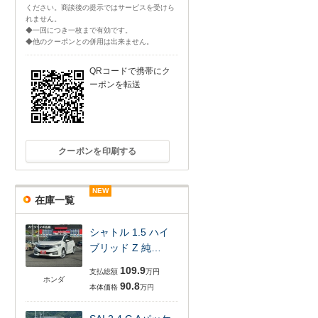
ください。商談後の提示ではサービスを受けら
れません。
◆一回につき一枚まで有効です。
◆他のクーポンとの併用は出来ません。
QRコードで携帯にク
ーポンを転送
クーポンを印刷する
NEW
NEW
NEW
NEW
NEW
在庫一覧
シャトル 1.5 ハイ
ブリッド Z 純…
109.9
支払総額
万円
ホンダ
90.8
本体価格
万円