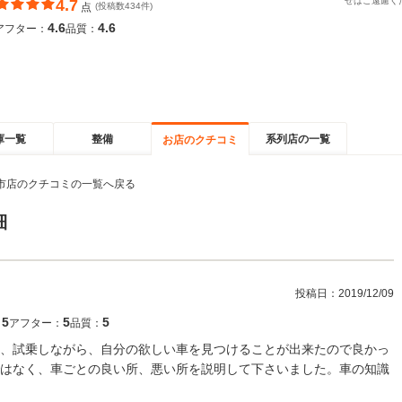
せはご遠慮く
4.7
点
(投稿数434件)
4.6
4.6
アフター：
品質：
庫一覧
整備
系列店の一覧
お店のクチコミ
市店のクチコミの一覧へ戻る
細
投稿日：
2019/12/09
5
5
5
：
アフター：
品質：
、試乗しながら、自分の欲しい車を見つけることが出来たので良かっ
はなく、車ごとの良い所、悪い所を説明して下さいました。車の知識