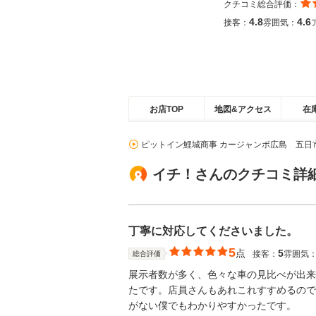
クチコミ総合評価：
4.8
4.6
接客：
雰囲気：
お店TOP
地図&アクセス
在
ピットイン鯉城商事 カージャンボ広島 五日
イチ！さんのクチコミ詳
丁寧に対応してくださいました。
5
点
5
接客：
雰囲気
総合評価
展示者数が多く、色々な車の見比べが出来
たです。店員さんもあれこれすすめるので
がない僕でもわかりやすかったです。