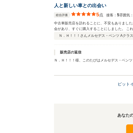
人と新しい車との出会い
5
点
5
接客：
雰囲気
総合評価
中古車販売店を訪れることに、不安もありました
会があり、すぐに購入することにしました。 こ
いと思います。
Ｎ．Ｈ！！！さん
メルセデス・ベンツ Aクラス
販売店の返信
Ｎ．Ｈ！！！様、このたびはメルセデス・ベンツ
接客対応ご満足いただけたようで良かったです♪ 
したら遠慮なくご相談ください。 末永いお付き
これからのカーライフが楽しいものになりますよ
ピット
あなた