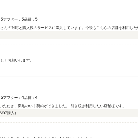
5
5
5
：
アフター：
品質：
者さんの対応と購入後のサービスに満足しています。今後もこちらの店舗を利用した
ろしくお願いします。
5
4
4
：
アフター：
品質：
いただき、満足のいく契約ができました。 引き続き利用したい店舗様です。
6/07
購入）