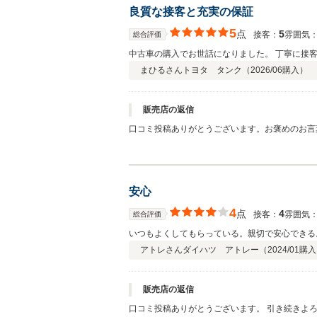
良質な接客と充実の保証
5
点
5
接客：
雰囲気
総合評価
中古車の購入でお世話になりました。 丁寧に接
まひるさん
トヨタ タンク（
2026/06
購入）
販売店の返信
口コミ投稿ありがとうございます。お褒めのお言
安心
4
点
4
接客：
雰囲気
総合評価
いつもよくしてもらっている。親切で安心できる
アトレさん
ダイハツ アトレー（
2024/01
購入
販売店の返信
口コミ投稿ありがとうございます。 引き続きよ