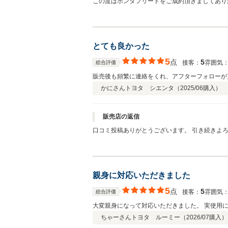
この度はホンダフリードをご成約頂きましてあり
とても良かった
5
点
5
接客：
雰囲気
総合評価
販売後も頻繁に連絡をくれ、アフターフォローが
かにさん
トヨタ シエンタ（
2025/06
購入）
販売店の返信
口コミ投稿ありがとうございます。 引き続きよ
親身に対応いただきました
5
点
5
接客：
雰囲気
総合評価
大変親身になって対応いただきました。 実使用
ちゃーさん
トヨタ ルーミー（
2026/07
購入）