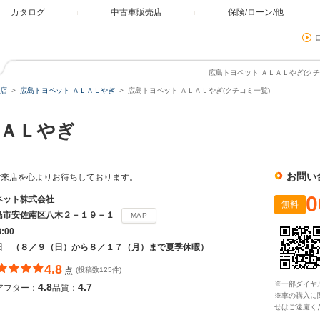
カタログ
中古車販売店
保険/ローン/他
広島トヨペット ＡＬＡＬやぎ(クチ
店
広島トヨペット ＡＬＡＬやぎ
広島トヨペット ＡＬＡＬやぎ(クチコミ一覧)
ＡＬやぎ
お問い
ご来店を心よりお待ちしております。
0
ペット株式会社
無料
島市安佐南区八木２－１９－１
MAP
8:00
日 （８／９（日）から８／１７（月）まで夏季休暇）
4.8
点
(投稿数125件)
※一部ダイヤ
4.8
4.7
アフター：
品質：
※車の購入に
せはご遠慮く