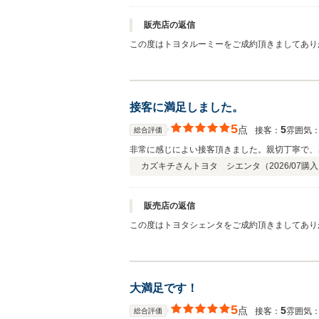
販売店の返信
この度はトヨタルーミーをご成約頂きましてあり
接客に満足しました。
5
点
5
接客：
雰囲気
総合評価
非常に感じによい接客頂きました。親切丁寧で、
カズキチさん
トヨタ シエンタ（
2026/07
購入
販売店の返信
この度はトヨタシェンタをご成約頂きましてあり
大満足です！
5
点
5
接客：
雰囲気
総合評価