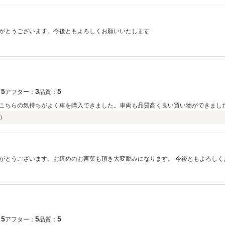
がとうございます。今後ともよろしくお願いいたします
5
3
5
：
アフター：
品質：
こちらの気持ちがよく車を購入できました。車両も品質高く良い買い物ができまし
）
がとうございます。お褒めのお言葉も頂き大変励みになります。 今後ともよろしく
5
5
5
：
アフター：
品質：