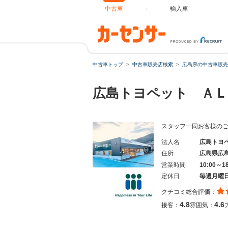
中古車
輸入車
中古車トップ
中古車販売店検索
広島県の中古車販売
広島トヨペット ＡＬ
スタッフ一同お客様の
法人名
広島トヨ
住所
広島県広
営業時間
10:00～1
定休日
毎週月曜
クチコミ総合評価：
4.8
4.6
接客：
雰囲気：