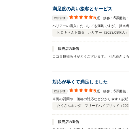
満足度の高い接客とサービス
5
点
5
接客：
雰囲気
総合評価
ハリアーの購入にたいしても満足ですが、 担当
ヒロキさん
トヨタ ハリアー（
2023/08
購入）
販売店の返信
口コミ投稿ありがとうございます。 引き続きよ
対応が早くて満足しました
5
点
5
接客：
雰囲気
総合評価
車両の質問や、価格の対応など分かりやすく説明
たくさん
ホンダ フリードハイブリッド（
202
販売店の返信