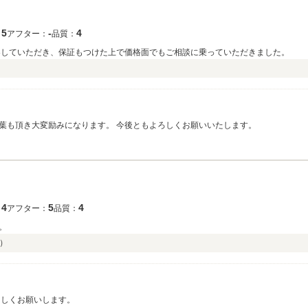
5
‐
4
：
アフター：
品質：
客していただき、保証もつけた上で価格面でもご相談に乗っていただきました。
葉も頂き大変励みになります。 今後ともよろしくお願いいたします。
4
5
4
：
アフター：
品質：
。
）
ろしくお願いします。