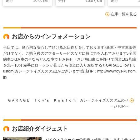
走行
10.0
万km
走行
15.0
万km
走行
1
在庫一覧を見る
お店からのインフォメーション
当店では、良心的な安心して頂けるお店作りをしております♪新車・中古車販売
だけでなく、ご購入後のアフターサービスなどに特に力を入れております♪全国
納車OK!お車の事ならどんな事でもお任せ下さい福山東ICを降りて国道182号線
を北へ10分!左手にローソンが見えたら側道に入り左折するとGARAGE Toy’s K
ustom(ガレージトイズカスタム)がございます!当店HP：http://www.toys-kustom.
jp/
ＧＡＲＡＧＥ Ｔｏｙ’ｓ Ｋｕｓｔｏｍ ガレージトイズカスタムのペ
ージTOPへ
お店紹介ダイジェスト
バイク・スクーターの販売・修理も致します！チョイ