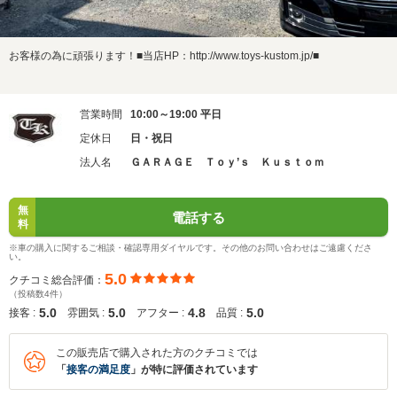
お客様の為に頑張ります！■当店HP：http://www.toys-kustom.jp/■
営業時間
10:00～19:00 平日
定休日
日・祝日
法人名
ＧＡＲＡＧＥ Ｔｏｙ’ｓ Ｋｕｓｔｏｍ
無
電話する
料
※車の購入に関するご相談・確認専用ダイヤルです。その他のお問い合わせはご遠慮くださ
い。
5.0
クチコミ総合評価：
（投稿数4件）
5.0
5.0
4.8
5.0
接客 :
雰囲気 :
アフター :
品質 :
この販売店で購入された方のクチコミでは
「
接客の満足度
」が特に評価されています