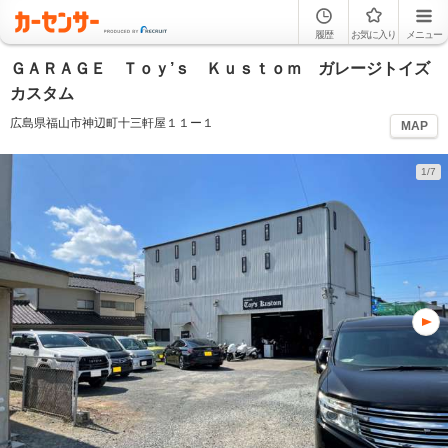
履歴
お気に入り
メニュー
ＧＡＲＡＧＥ Ｔｏｙ’ｓ Ｋｕｓｔｏｍ ガレージトイズ
カスタム
広島県福山市神辺町十三軒屋１１ー１
MAP
1/7