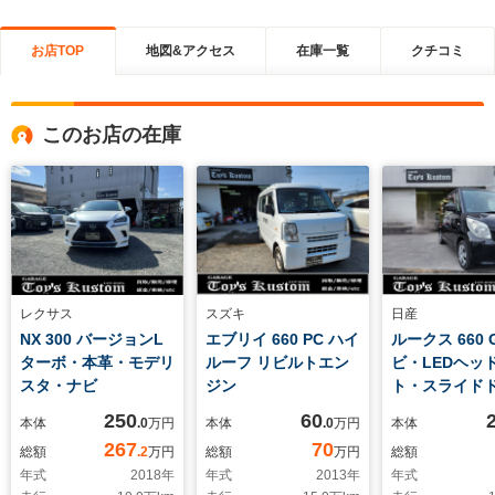
お店TOP
地図&アクセス
在庫一覧
クチコミ
このお店の在庫
レクサス
スズキ
日産
NX 300 バージョンL
エブリイ 660 PC ハイ
ルークス 660 
ターボ・本革・モデリ
ルーフ リビルトエン
ビ・LEDヘッ
スタ・ナビ
ジン
ト・スライド
250
60
本体
.0
万円
本体
.0
万円
本体
267
70
総額
.2
万円
総額
万円
総額
年式
2018
年
年式
2013
年
年式