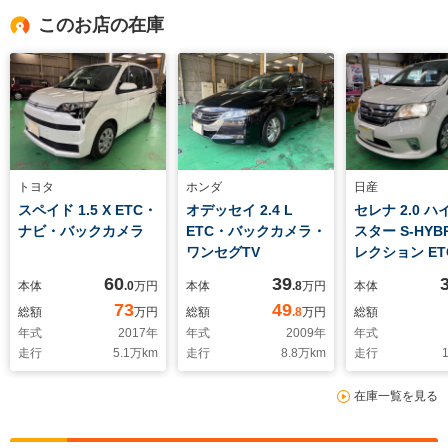
このお店の在庫
トヨタ
ホンダ
日産
スペイド 1.5 X ETC・
オデッセイ 2.4 L
セレナ 2.0 
ナビ・バックカメラ
ETC・バックカメラ・
スター S-HYBR
ワンセグTV
レクション E
ックカメラ・
60
39
本体
.0
万円
本体
.8
万円
本体
ター・ドラレ
73
49
総額
万円
総額
.8
万円
総額
年式
2017
年
年式
2009
年
年式
走行
5.1
万km
走行
8.8
万km
走行
1
在庫一覧を見る