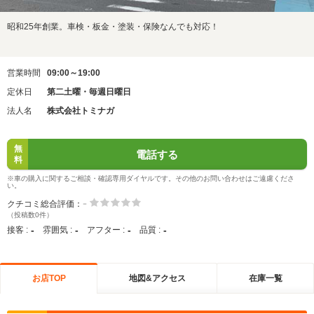
昭和25年創業。車検・板金・塗装・保険なんでも対応！
営業時間
09:00～19:00
定休日
第二土曜・毎週日曜日
法人名
株式会社トミナガ
無
電話する
料
※車の購入に関するご相談・確認専用ダイヤルです。その他のお問い合わせはご遠慮くださ
い。
-
クチコミ総合評価：
（投稿数0件）
-
-
-
-
接客 :
雰囲気 :
アフター :
品質 :
お店TOP
地図&アクセス
在庫一覧