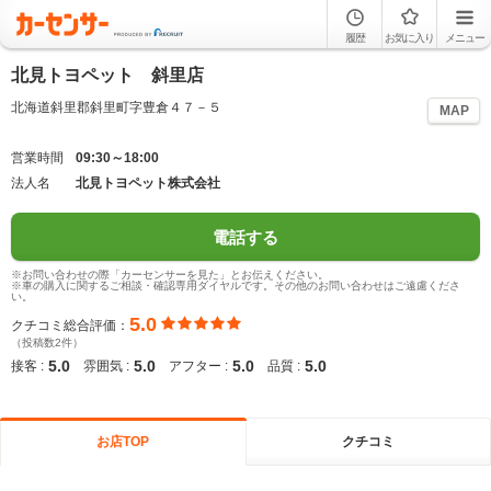
履歴
お気に入り
メニュー
北見トヨペット 斜里店
北海道斜里郡斜里町字豊倉４７－５
MAP
営業時間
09:30～18:00
法人名
北見トヨペット株式会社
電話する
※お問い合わせの際「カーセンサーを見た」とお伝えください。
※車の購入に関するご相談・確認専用ダイヤルです。その他のお問い合わせはご遠慮くださ
い。
5.0
クチコミ総合評価：
（投稿数2件）
5.0
5.0
5.0
5.0
接客 :
雰囲気 :
アフター :
品質 :
お店TOP
クチコミ