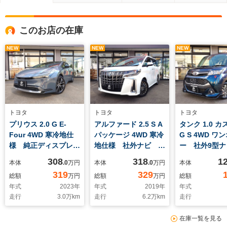
このお店の在庫
NEW
NEW
NEW
トヨタ
トヨタ
トヨタ
プリウス 2.0 G E-
アルファード 2.5 S A
タンク 1.0 
Four 4WD 寒冷地仕
パッケージ 4WD 寒冷
G S 4WD ワ
様 純正ディスプレイ
地仕様 社外ナビ フ
ー 社外9型ナ
オーディオ フルセグ
ルセグTV パノラミ
ルセグTV
308
318
1
本体
.0
万円
本体
.0
万円
本体
TV Bluetooth バ
ックビューモニター
Bluetooth
319
329
総額
万円
総額
万円
総額
ックカメラ 前後ドラ
前後ドライブレコーダ
メラ 両側パ
年式
2023
年
年式
2019
年
年式
イブレコーダー 純正
ー エンジンスタータ
イドドア LE
走行
3.0
万km
走行
6.2
万km
走行
エンジンスターター
ー ETC LEDライ
ライト LE
LEDライト
ト 両側パワースライ
シートヒータ
在庫一覧を見る
ETC2.0 シートヒー
ドドア
ートキー