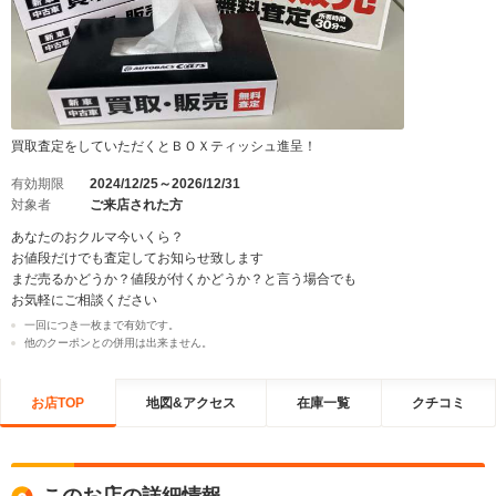
買取査定をしていただくとＢＯＸティッシュ進呈！
有効期限
2024/12/25～2026/12/31
対象者
ご来店された方
あなたのおクルマ今いくら？
お値段だけでも査定してお知らせ致します
まだ売るかどうか？値段が付くかどうか？と言う場合でも
お気軽にご相談ください
一回につき一枚まで有効です。
他のクーポンとの併用は出来ません。
お店TOP
地図&アクセス
在庫一覧
クチコミ