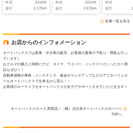
年式
2018
年
年式
2024
年
年式
ーズコントロール
オ レーダークルー
レッドシート
走行
6.1
万km
走行
0.8
万km
走行
1
LEDヘッド ハーフレ
ズ RAYS製18インチ
ザーシート 前席シー
アルミホイール
在庫一覧を見る
トヒーター バックカ
メラ ビルトインETC
Bluetooth フルセグ
TV スマートキー
お店からのインフォメーション
オートバックスでは新車・中古車の販売、お客様の愛車の下取り・買取も行っ
ています♪
おクルマの購入と同時にナビ、タイヤ、ワイパー、バッテリーといったカー用
品もぜひ！！
自動車保険や車検・メンテナンス、板金やドレスアップなどのアフターフォロ
ーもオートバックスで出来るから安心！！
お客様のカーライフをオートバックスが全力でサポートさせていただきます！
オートバックスカーズ 西岡店／（株）北日本オートバックスのページ
TOPへ