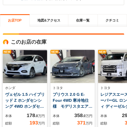
お店TOP
地図&アクセス
在庫一覧
クチコミ
このお店の在庫
NEW
NEW
NEW
ホンダ
トヨタ
トヨタ
ヴェゼル 1.5 ハイブリ
プリウス 2.0 G E-
レジアスエース 
ッド Z ホンダセンシ
Four 4WD 寒冷地仕
ーパーGL ロ
ング 4WD ホンダセン
様 モデリスタエア
ィ ディーゼル
シング 純正ナビ バ
ロ トヨタセーフティ
4WD 純正エ
178
358
2
本体
.0
万円
本体
.0
万円
本体
ックカメラ 寒冷地仕
センス 純正8型ディ
社外MKW製1
193
371
総額
万円
総額
万円
総額
様 アダプティブクル
スプレイオーディ
AW 前後席GR