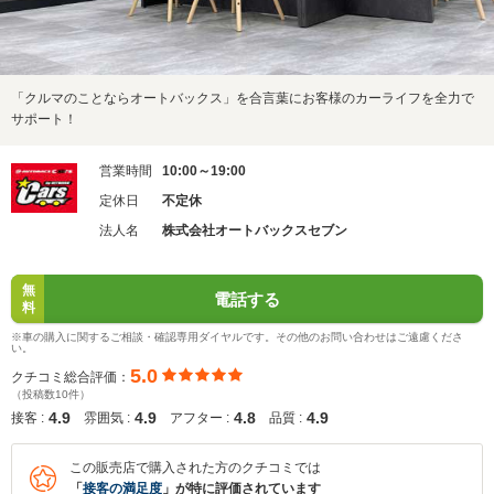
「クルマのことならオートバックス」を合言葉にお客様のカーライフを全力で
サポート！
営業時間
10:00～19:00
定休日
不定休
法人名
株式会社オートバックスセブン
無
電話する
料
※車の購入に関するご相談・確認専用ダイヤルです。その他のお問い合わせはご遠慮くださ
い。
5.0
クチコミ総合評価：
（投稿数10件）
4.9
4.9
4.8
4.9
接客 :
雰囲気 :
アフター :
品質 :
この販売店で購入された方のクチコミでは
「
接客の満足度
」が特に評価されています