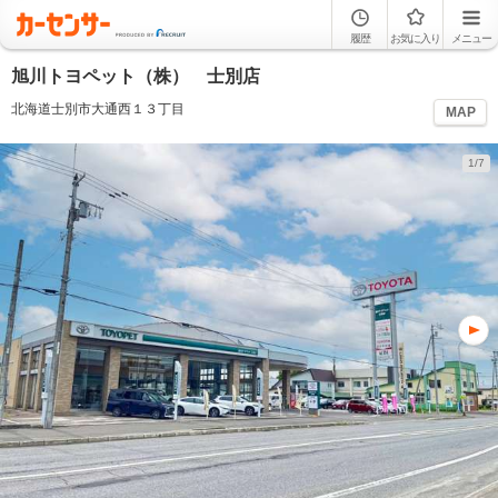
履歴
お気に入り
メニュー
旭川トヨペット（株） 士別店
北海道士別市大通西１３丁目
MAP
1/7