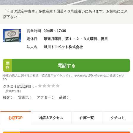
「トヨタ認定中古車」多数在庫！国道４０号線沿いにあります。お気軽にご来
店下さい！
営業時間
09:45～17:30
定休日
毎週月曜日、第１・２・３火曜日、祝日
法人名
旭川トヨペット株式会社
無
電話する
料
※車の購入に関するご相談・確認専用ダイヤルです。その他のお問い合わせはご遠慮くださ
い。
-
クチコミ総合評価：
（投稿数0件）
-
-
-
-
接客 :
雰囲気 :
アフター :
品質 :
お店TOP
地図&アクセス
在庫一覧
クチコミ