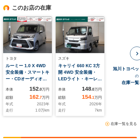
このお店の在庫
トヨタ
スズキ
ルーミー 1.0 X 4WD
キャリイ 660 KC 3方
旭川トヨペッ
安全装備・スマートキ
開 4WD 安全装備・
の
ー・CDオーディオ・
LEDライト・キーレ
在庫一覧
片側電動スライドドア
ス・ラジオ装備
152
148
本体
.0
万円
本体
.0
万円
装備
162
154
総額
.7
万円
総額
.1
万円
年式
2023
年
年式
2026
年
走行
1.0
万km
走行
7
km
在庫一覧を見る