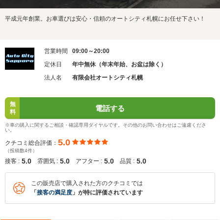
平成元年創業。お車選びは安心・信頼のオートシティ札幌にお任せ下さい！
営業時間
09:00～20:00
定休日
年中無休（年末年始、お盆は除く）
法人名
有限会社オートシティ札幌
無
電話する
料
※車の購入に関するご相談・確認専用ダイヤルです。その他のお問い合わせはご遠慮くださ
い。
5.0
クチコミ総合評価：
（投稿数4件）
5.0
5.0
5.0
5.0
接客 :
雰囲気 :
アフター :
品質 :
この販売店で購入された方のクチコミでは
「
接客の満足度
」が特に評価されています