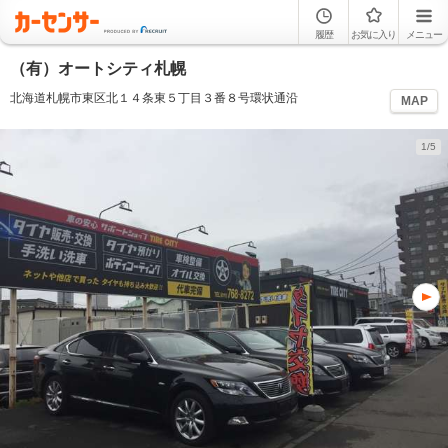
履歴
お気に入り
メニュー
（有）オートシティ札幌
北海道札幌市東区北１４条東５丁目３番８号環状通沿
MAP
1/5