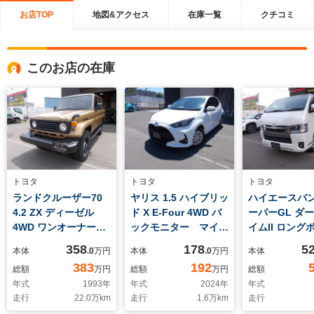
お店TOP
地図&アクセス
在庫一覧
クチコミ
このお店の在庫
トヨタ
トヨタ
トヨタ
ランドクルーザー70
ヤリス 1.5 ハイブリッ
ハイエースバン 
4.2 ZX ディーゼル
ド X E-Four 4WD バ
ーパーGL ダ
4WD ワンオーナー
ックモニター マイナ
イムII ロング
内外仕上済
ー後モデル ディスプ
ディーゼルタ
358
178
5
本体
.0
万円
本体
.0
万円
本体
レイオーディオ
4WD
383
192
総額
万円
総額
万円
総額
年式
1993
年
年式
2024
年
年式
走行
22.0
万km
走行
1.6
万km
走行