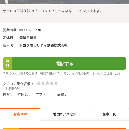
サービス工場併設の『トヨタモビリティ釧路 ウイング桂木店』
営業時間
09:00～17:30
定休日
毎週月曜日
法人名
トヨタモビリティ釧路株式会社
無
電話する
料
※車の購入に関するご相談・確認専用ダイヤルです。その他のお問い合わせはご遠慮くださ
い。
-
クチコミ総合評価：
（投稿数0件）
-
-
-
-
接客 :
雰囲気 :
アフター :
品質 :
お店TOP
地図&アクセス
在庫一覧