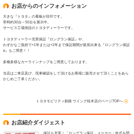
お店からのインフォメーション
大きな『トヨタ』の看板が目印です。
常時約30台～50台を展示中。
サービス工場併設のトヨタディーラーです。
トヨタディーラー充実保証『ロングラン保証』や、
わずかなご負担で+1年または+2年まで保証期間が延長出来る『ロングラン保証
α』もご用意！！
多種多様なカーラインナップをご用意しております。
当店はご来店及び、現車確認をして頂けるお客様に販売させて頂くことをあら
かじめご了承ください。
トヨタモビリティ釧路 ウイング桂木店のページTOPへ
お店紹介ダイジェスト
保証も充実！「ロングラン保証」メーカー・年式を問