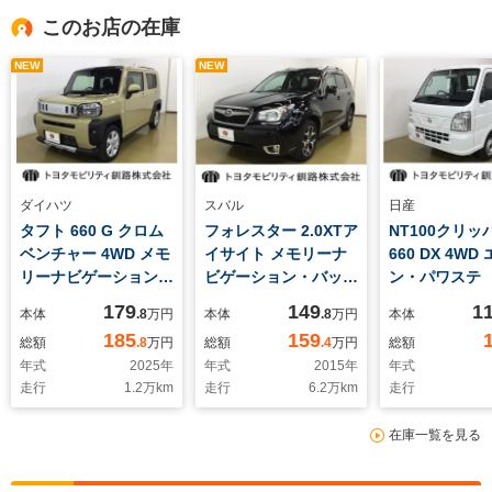
このお店の在庫
NEW
NEW
ダイハツ
スバル
日産
タフト 660 G クロム
フォレスター 2.0XTア
NT100クリッ
ベンチャー 4WD メモ
イサイト メモリーナ
660 DX 4WD
リーナビゲーション・
ビゲーション・バック
ン・パワステ
LEDヘッドランプ・ス
モニター・スマートキ
179
149
1
本体
.8
万円
本体
.8
万円
本体
マートアシスト・スマ
ー・アイサイト
185
159
総額
.8
万円
総額
.4
万円
総額
ートキー
年式
2025
年
年式
2015
年
年式
走行
1.2
万km
走行
6.2
万km
走行
在庫一覧を見る