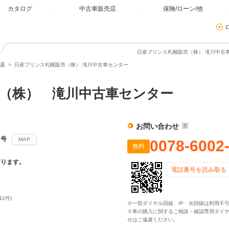
カタログ
中古車販売店
保険/ローン/他
日産プリンス札幌販売（株） 滝川中古車
店
日産プリンス札幌販売（株） 滝川中古車センター
（株） 滝川中古車センター
お問い合わせ
５号
MAP
0078-6002
無料
有ります。
電話番号を読み取る
数2件)
※一部ダイヤル回線、IP・光回線は利用不
※車の購入に関するご相談・確認専用ダイ
せはご遠慮ください。