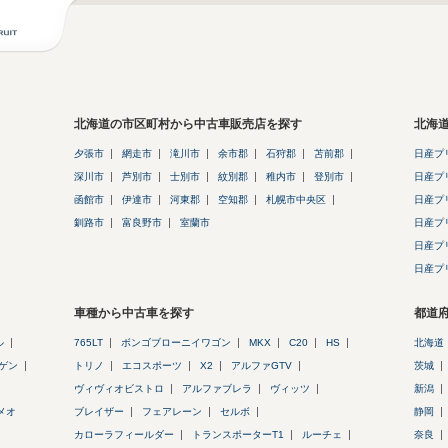
北海道の市区町村から中古車販売店を探す
北海
夕張市
網走市
滝川市
余市郡
石狩郡
苫前郡
日産プ
深川市
芦別市
士別市
紋別郡
稚内市
登別市
日産プ
函館市
伊達市
河東郡
空知郡
札幌市中央区
日産プ
釧路市
富良野市
室蘭市
日産プ
日産プ
日産プ
車種から中古車を探す
都道
ル
765LT
ボンゴブローニイワゴン
MKX
C20
HS
北海道
ゲン
トリノ
エコスポーツ
X2
アルファGTV
茨城
ヴィヴィオビストロ
アルファブレラ
ヴィッツ
新潟
メオ
ブレイザー
フェアレーン
セルボ
静岡
カローラフィールダー
トランスポーターT1
ルーチェ
奈良