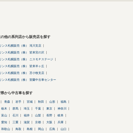
道の他の系列店から販売店を探す
リンス札幌販売（株） 滝川支店
リンス札幌販売（株） 皆来宮の沢
リンス札幌販売（株） ニスモＰステージ
リンス札幌販売（株） 皆来羊ヶ丘
リンス札幌販売（株） 苫小牧支店
リンス札幌販売（株） 室蘭中古車センター
府県から中古車を探す
青森
岩手
宮城
秋田
山形
福島
栃木
群馬
埼玉
千葉
東京
神奈川
富山
石川
福井
山梨
長野
岐阜
愛知
三重
滋賀
京都
大阪
兵庫
和歌山
鳥取
島根
岡山
広島
山口