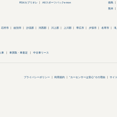
RS4カブリオレ
A6スポーツバックe-tron
徳島
熊本
石狩市
紋別市
沙流郡
河西郡
川上郡
上川郡
帯広市
夕張市
名寄市
滝
入車
車買取・車査定
中古車リース
プライバシーポリシー
利用規約
"カーセンサーは安心"その理由
サイ