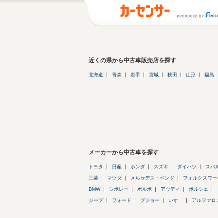
近くの県から中古車販売店を探す
北海道
青森
岩手
宮城
秋田
山形
福島
メーカーから中古車を探す
トヨタ
日産
ホンダ
スズキ
ダイハツ
スバ
三菱
マツダ
メルセデス・ベンツ
フォルクスワー
BMW
シボレー
ボルボ
アウディ
ポルシェ
ジープ
フォード
プジョー
いすゞ
アルファロ