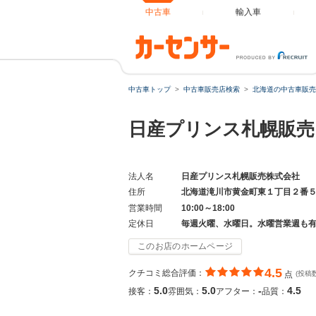
中古車
輸入車
中古車トップ
中古車販売店検索
北海道の中古車販売
日産プリンス札幌販売
法人名
日産プリンス札幌販売株式会社
住所
北海道滝川市黄金町東１丁目２番
営業時間
10:00～18:00
定休日
毎週火曜、水曜日。水曜営業週も
このお店のホームページ
4.5
クチコミ総合評価：
点
(投稿
5.0
5.0
-
4.5
接客：
雰囲気：
アフター：
品質：