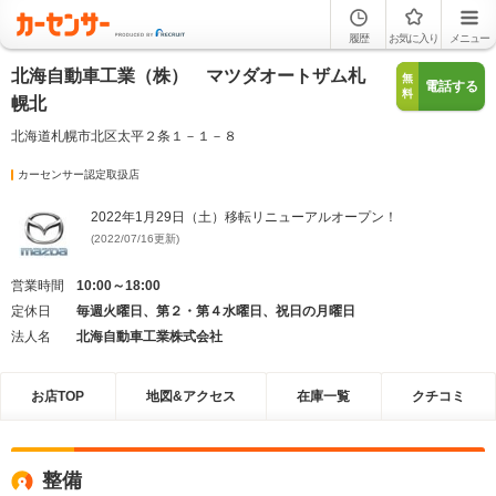
履歴
お気に入り
メニュー
北海自動車工業（株） マツダオートザム札
無
電話する
料
幌北
北海道札幌市北区太平２条１－１－８
カーセンサー認定取扱店
2022年1月29日（土）移転リニューアルオープン！
(2022/07/16更新)
営業時間
10:00～18:00
定休日
毎週火曜日、第２・第４水曜日、祝日の月曜日
法人名
北海自動車工業株式会社
お店TOP
地図&アクセス
在庫一覧
クチコミ
整備