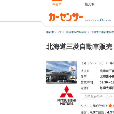
中古車
輸入車
中古車トップ
中古車販売店検索
北海道の中古車販売
北海道三菱自動車販売
【キャンペーン】＋1年
法人名
北海道三
住所
北海道小
営業時間
09:30～1
定休日
毎週火曜
このお店のホームペ
クチコミ総合評価：
4.9
4.9
接客：
雰囲気：