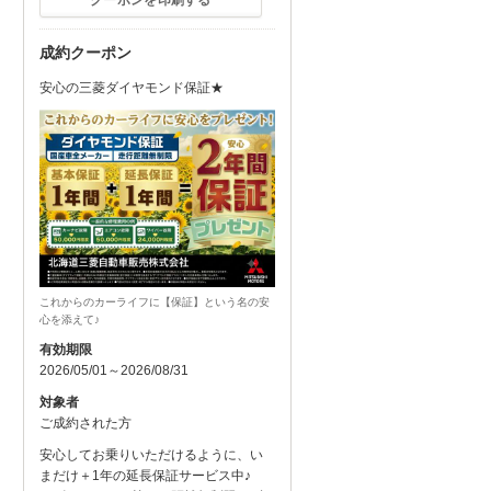
クーポンを印刷する
成約クーポン
安心の三菱ダイヤモンド保証★
これからのカーライフに【保証】という名の安
心を添えて♪
有効期限
2026/05/01～2026/08/31
対象者
ご成約された方
安心してお乗りいただけるように、い
まだけ＋1年の延長保証サービス中♪