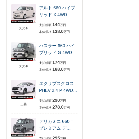
アルト 660 ハイブ
リッド X 4WD …
144
支払総額
万円
スズキ
138.0
本体価格
万円
ハスラー 660 ハイ
ブリッド G 4WD…
174
支払総額
万円
スズキ
168.0
本体価格
万円
エクリプスクロス
PHEV 2.4 P 4WD…
290
支払総額
万円
三菱
278.0
本体価格
万円
デリカミニ 660 T
プレミアム デ…
295
支払総額
万円