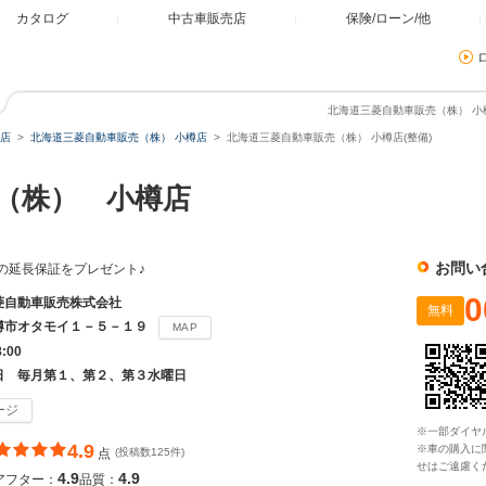
カタログ
中古車販売店
保険/ローン/他
北海道三菱自動車販売（株） 小樽
店
北海道三菱自動車販売（株） 小樽店
北海道三菱自動車販売（株） 小樽店(整備)
（株） 小樽店
お問い
の延長保証をプレゼント♪
0
菱自動車販売株式会社
無料
樽市オタモイ１－５－１９
MAP
8:00
日 毎月第１、第２、第３水曜日
ージ
※一部ダイヤ
4.9
※車の購入に
点
(投稿数125件)
せはご遠慮く
4.9
4.9
アフター：
品質：