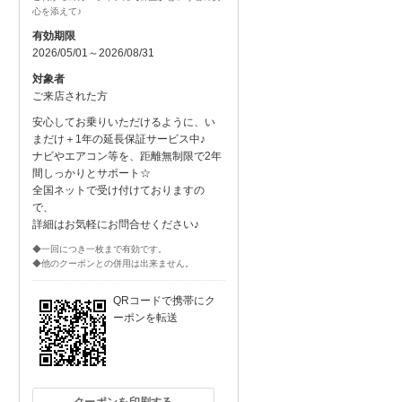
心を添えて♪
有効期限
2026/05/01～2026/08/31
対象者
ご来店された方
安心してお乗りいただけるように、い
まだけ＋1年の延長保証サービス中♪
ナビやエアコン等を、距離無制限で2年
間しっかりとサポート☆
全国ネットで受け付けておりますの
で、
詳細はお気軽にお問合せください♪
◆一回につき一枚まで有効です。
◆他のクーポンとの併用は出来ません。
QRコードで携帯にク
ーポンを転送