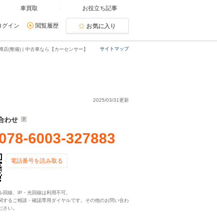
車買取
お役立ち記事
ログイン
閲覧履歴
お気に入り
サイトマップ
店(整備) | 中古車なら【カーセンサー】
2025/03/31更新
合わせ
078-6003-327883
電話番号を読み取る
ル回線、IP・光回線は利用不可。
関するご相談・確認専用ダイヤルです。その他のお問い合わ
ださい。