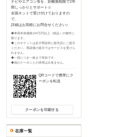
ナビやエアコン等を、距離無制限で2年
間しっかりとサポート☆
全国ネットで受け付けておりますの
で、
詳細はお気軽にお問合せください♪
◆車両本体価格100万円以上（税込）の物件に
限ります。
◆このチケットは必ず商談前に販売店にご提示
ください。商談後の提示ではサービスを受けら
れません。
◆一回につき一枚まで有効です。
◆他のクーポンとの併用は出来ません。
QRコードで携帯にク
ーポンを転送
クーポンを印刷する
在庫一覧