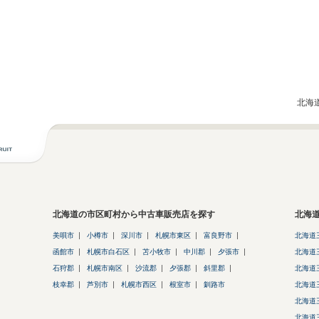
北海
北海道の市区町村から中古車販売店を探す
北海
美唄市
小樽市
深川市
札幌市東区
富良野市
北海道
函館市
札幌市白石区
苫小牧市
中川郡
夕張市
北海道
石狩郡
札幌市南区
沙流郡
夕張郡
斜里郡
北海道
枝幸郡
芦別市
札幌市西区
根室市
釧路市
北海道
北海道
北海道