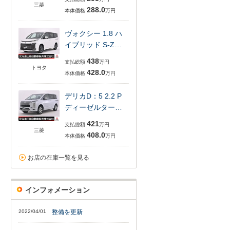
三菱
288.0
本体価格
万円
ヴォクシー 1.8 ハ
イブリッド S-Z…
438
支払総額
万円
トヨタ
428.0
本体価格
万円
デリカD：5 2.2 P
ディーゼルター…
421
支払総額
万円
三菱
408.0
本体価格
万円
お店の在庫一覧を見る
インフォメーション
2022/04/01
整備を更新