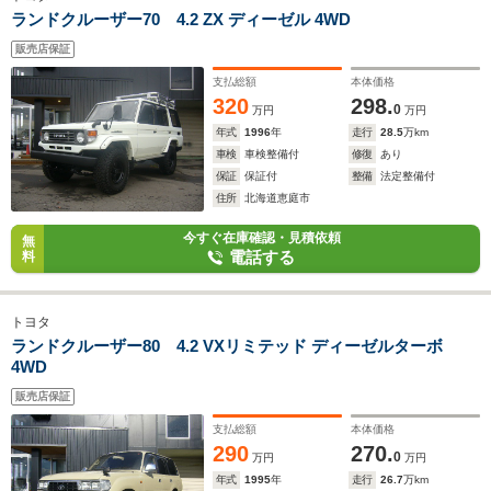
ランドクルーザー70 4.2 ZX ディーゼル 4WD
販売店保証
支払総額
本体価格
320
298.
0
万円
万円
年式
1996
年
走行
28.5
万km
車検
車検整備付
修復
あり
保証
保証付
整備
法定整備付
住所
北海道恵庭市
今すぐ在庫確認・見積依頼
無
電話する
料
トヨタ
ランドクルーザー80 4.2 VXリミテッド ディーゼルターボ
4WD
販売店保証
支払総額
本体価格
290
270.
0
万円
万円
年式
1995
年
走行
26.7
万km