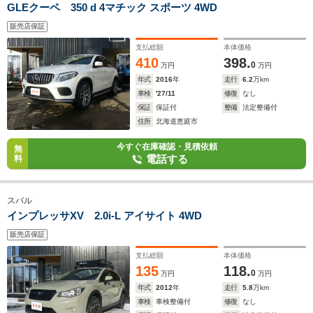
GLEクーペ 350 d 4マチック スポーツ 4WD
販売店保証
支払総額
本体価格
410
398.
0
万円
万円
年式
2016
年
走行
6.2
万km
車検
'27/11
修復
なし
保証
保証付
整備
法定整備付
住所
北海道恵庭市
今すぐ在庫確認・見積依頼
無
電話する
料
スバル
インプレッサXV 2.0i-L アイサイト 4WD
販売店保証
支払総額
本体価格
135
118.
0
万円
万円
年式
2012
年
走行
5.8
万km
車検
車検整備付
修復
なし