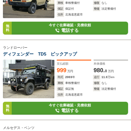
車検
車検整備付
修復
なし
保証
保証付
整備
法定整備付
住所
北海道恵庭市
今すぐ在庫確認・見積依頼
無
電話する
料
ランドローバー
ディフェンダー TD5 ピックアップ
支払総額
本体価格
999
980.
0
万円
万円
年式
2003
年
走行
11.0
万km
車検
車検整備付
修復
なし
保証
保証無
整備
法定整備付
住所
北海道恵庭市
今すぐ在庫確認・見積依頼
無
電話する
料
メルセデス・ベンツ