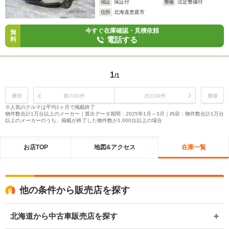
保証
保証付
整備
法定整備付
住所
北海道恵庭市
今すぐ在庫確認・見積依頼
無
電話する
料
1
/1
最初
前の30件
次の30件
最後
※人気のクルマは平均1ヶ月で掲載終了
物件数合計1万台以上のメーカー｜算出データ期間：2025年1月～3月｜内容：物件数合計1万台
以上のメーカーのうち、掲載が終了した物件数が1,000台以上の場合
お店TOP
地図&アクセス
在庫一覧
他の条件から販売店を探す
北海道から中古車販売店を探す