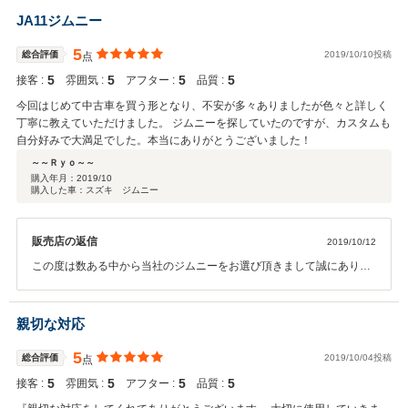
メンテナンス、そしてカスタム等の部分も色々ご相談頂ければと思い
JA11ジムニー
ます。これからも快適にお車に乗って頂ける様、スタッフ一丸となっ
てサポートさせて頂きますので宜しくお願い致します！！
5
総合評価
2019/10/10投稿
点
5
5
5
5
接客 :
雰囲気 :
アフター :
品質 :
今回はじめて中古車を買う形となり、不安が多々ありましたが色々と詳しく
丁寧に教えていただけました。 ジムニーを探していたのですが、カスタムも
自分好みで大満足でした。本当にありがとうございました！
～～Ｒｙｏ～～
購入年月：
2019/10
購入した車：スズキ ジムニー
販売店の返信
2019/10/12
この度は数ある中から当社のジムニーをお選び頂きまして誠にありが
とうございます。今回お車をご購入して頂くにあたり、当社にお任せ
頂きました事を嬉しく思い、またこの様なありがたい評価を頂きスタ
ッフ一同とても感謝しております。新しい車とは装備等も違います
親切な対応
が、そんなアナログな部分も含めて楽しんでください！！今後とも車
検やメンテナンス、そしてカスタム等の部分も色々ご相談頂ければと
5
総合評価
2019/10/04投稿
点
思います。これからも快適にお車に乗って頂ける様、スタッフ一丸と
5
5
5
5
接客 :
雰囲気 :
アフター :
品質 :
なってサポートさせて頂きますので宜しくお願い致します！！