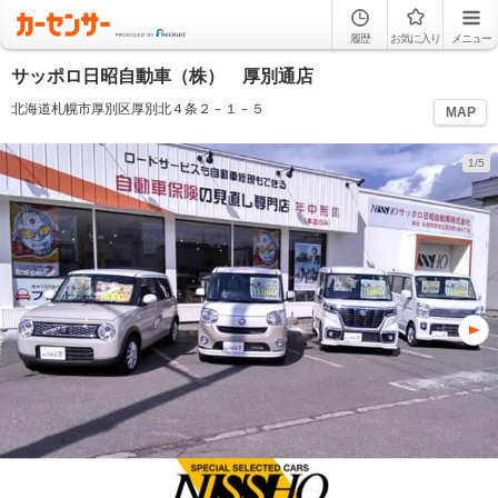
履歴
お気に入り
メニュー
サッポロ日昭自動車（株） 厚別通店
北海道札幌市厚別区厚別北４条２－１－５
MAP
1/5